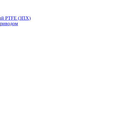
ый PTFE (ЗПХ)
приводом