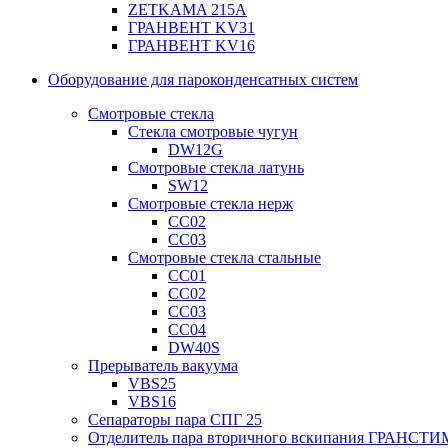
ZETKAMA 215A
ГРАНВЕНТ KV31
ГРАНВЕНТ KV16
Оборудование для пароконденсатных систем
Смотровые стекла
Стекла смотровые чугун
DW12G
Смотровые стекла латунь
SW12
Смотровые стекла нерж
СС02
СС03
Смотровые стекла стальные
СС01
СС02
СС03
СС04
DW40S
Прерыватель вакуума
VBS25
VBS16
Сепараторы пара СПГ 25
Отделитель пара вторичного вскипания ГРАНСТИ