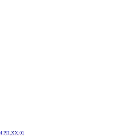
М РП.XX.01