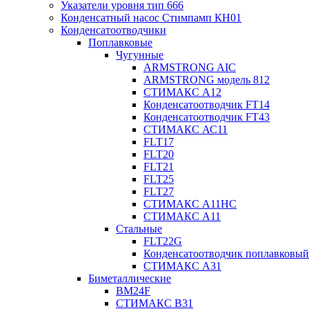
Указатели уровня тип 666
Конденсатный насос Стимпамп КН01
Конденсатоотводчики
Поплавковые
Чугунные
ARMSTRONG AIC
ARMSTRONG модель 812
СТИМАКС А12
Конденсатоотводчик FT14
Конденсатоотводчик FT43
СТИМАКС АС11
FLT17
FLT20
FLT21
FLT25
FLT27
СТИМАКС А11HC
СТИМАКС А11
Стальные
FLT22G
Конденсатоотводчик поплавковый
СТИМАКС А31
Биметаллические
BM24F
СТИМАКС B31