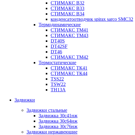
СТИМАКС В32
СТИМАКС В33
СТИМАКС B34
конденсатоотводчик spirax sarco SMC32
Термодинамические
СТИМАКС ТМ41
СТИМАКС ТМ43
DT40S
DT42SF
DT46
СТИМАКС ТМ42
Термостатические
СТИМАКС ТК41
СТИМАКС ТК44
TSS22
TSW22
TH13A
Задвижки
Задвижки стальные
Задвижка 30с41нж
Задвижка 30с64нж
Задвижка 30с76нж
Задвижки нержавеющие