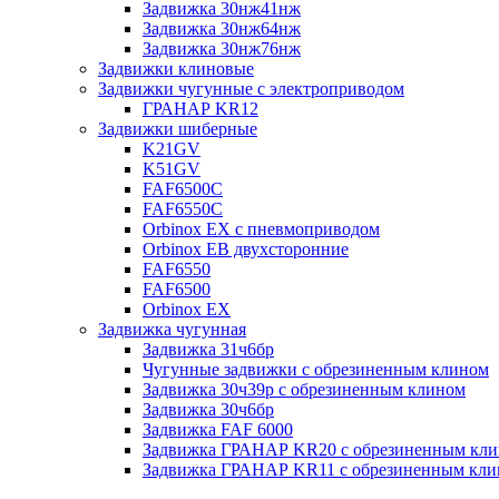
Задвижка 30нж41нж
Задвижка 30нж64нж
Задвижка 30нж76нж
Задвижки клиновые
Задвижки чугунные с электроприводом
ГРАНАР KR12
Задвижки шиберные
K21GV
K51GV
FAF6500C
FAF6550С
Orbinox EX с пневмоприводом
Orbinox EB двухсторонние
FAF6550
FAF6500
Orbinox EX
Задвижка чугунная
Задвижка 31ч6бр
Чугунные задвижки с обрезиненным клином
Задвижка 30ч39р с обрезиненным клином
Задвижка 30ч6бр
Задвижка FAF 6000
Задвижка ГРАНАР KR20 с обрезиненным кл
Задвижка ГРАНАР KR11 с обрезиненным кл