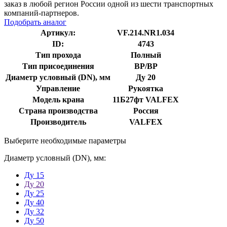
заказ в любой регион России одной из шести транспортных
компаний-партнеров.
Подобрать аналог
Артикул:
VF.214.NR1.034
ID:
4743
Тип прохода
Полный
Тип присоединения
ВР/ВР
Диаметр условный (DN), мм
Ду 20
Управление
Рукоятка
Модель крана
11Б27фт VALFEX
Страна производства
Россия
Производитель
VALFEX
Выберите необходимые параметры
Диаметр условный (DN), мм:
Ду 15
Ду 20
Ду 25
Ду 40
Ду 32
Ду 50