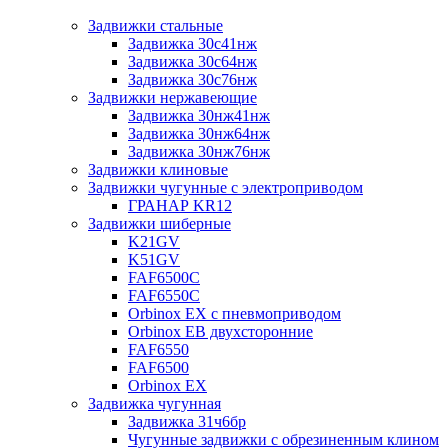
Задвижки стальные
Задвижка 30с41нж
Задвижка 30с64нж
Задвижка 30с76нж
Задвижки нержавеющие
Задвижка 30нж41нж
Задвижка 30нж64нж
Задвижка 30нж76нж
Задвижки клиновые
Задвижки чугунные с электроприводом
ГРАНАР KR12
Задвижки шиберные
K21GV
K51GV
FAF6500C
FAF6550С
Orbinox EX с пневмоприводом
Orbinox EB двухсторонние
FAF6550
FAF6500
Orbinox EX
Задвижка чугунная
Задвижка 31ч6бр
Чугунные задвижки с обрезиненным клином