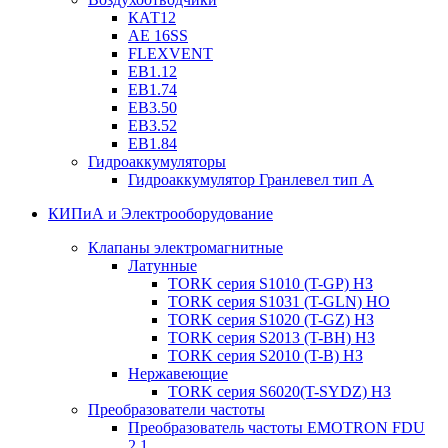
КАТ12
AE 16SS
FLEXVENT
EB1.12
EB1.74
EB3.50
EB3.52
EB1.84
Гидроаккумуляторы
Гидроаккумулятор Гранлевел тип А
КИПиА и Электрооборудование
Клапаны электромагнитные
Латунные
TORK серия S1010 (T-GP) НЗ
TORK серия S1031 (T-GLN) НО
TORK серия S1020 (T-GZ) НЗ
TORK серия S2013 (T-BH) НЗ
TORK серия S2010 (T-B) НЗ
Нержавеющие
TORK серия S6020(T-SYDZ) НЗ
Преобразователи частоты
Преобразователь частоты EMOTRON FDU
2.1