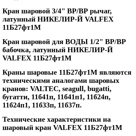
Кран шаровой 3/4" ВР/ВР рычаг,
латунный НИКЕЛИР-Й VALFEX
11Б27фт1М
Кран шаровой для ВОДЫ 1/2" ВР/ВР
бабочка, латунный НИКЕЛИР-Й
VALFEX 11Б27фт1М
Краны шаровые
11Б27фт1М
являются
техническими аналогами шаровых
кранов: VALTEC, seagull, bugatti,
бугатти, 11б41п, 11б41п1, 11б24п,
11б24п1, 11б33п, 11б37п.
Технические характеристики на
шаровый кран
VALFEX 11Б27фт1М