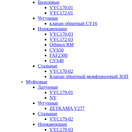
Бронзовые
VYC170-01
VYC172-01
Чугунные
клапан обратный CV16
Нержавеющие
VYC170-03
VYC172-03
Orbinox RM
CVS50
FAF2300
CVS40
Стальные
VYC170-02
Клапан обратный межфланцевый ЗОП
Муфтовые
Латунные
VYC179-01
NY
Чугунные
ZETKAMA V277
Стальные
VYC179-02
Нержавеющие
VYC179-03