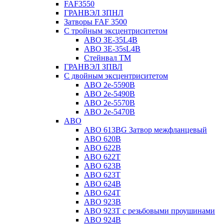
FAF3550
ГРАНВЭЛ ЗПНЛ
Затворы FAF 3500
С тройным эксцентриситетом
ABO ЗE-35L4B
ABO 3E-35sL4B
Стейнвал ТМ
ГРАНВЭЛ ЗПВЛ
С двойным эксцентриситетом
ABO 2e-5590B
ABO 2е-5490B
ABO 2е-5570B
ABO 2е-5470B
ABO
ABO 613BG Затвор межфланцевый
ABO 620B
ABO 622B
ABO 622T
ABO 623B
ABO 623T
ABO 624В
ABO 624Т
ABO 923B
ABO 923Т с резьбовыми проушинами
ABO 924B