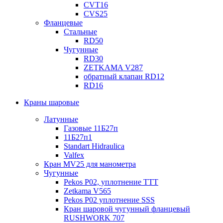
CVT16
CVS25
Фланцевые
Стальные
RD50
Чугунные
RD30
ZETKAMA V287
обратный клапан RD12
RD16
Краны шаровые
Латунные
Газовые 11Б27п
11Б27п1
Standart Hidraulica
Valfex
Кран MV25 для манометра
Чугунные
Pekos P02, уплотнение ТТТ
Zetkama V565
Pekos P02 уплотнение SSS
Кран шаровой чугунный фланцевый
RUSHWORK 707