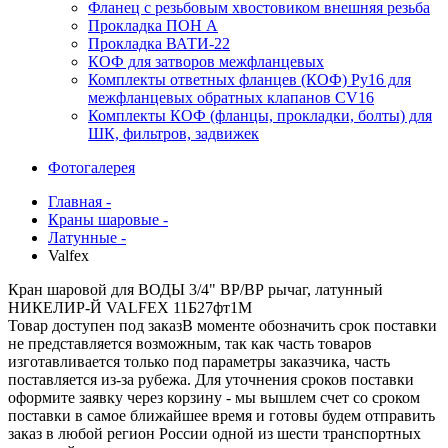
Фланец с резьбовым хвостовиком внешняя резьба
Прокладка ПОН А
Прокладка ВАТИ-22
КОФ для затворов межфланцевых
Комплекты ответных фланцев (КОФ) Ру16 для
межфланцевых обратных клапанов CV16
Комплекты КОФ (фланцы, прокладки, болты) для
ШК, фильтров, задвижек
Фотогалерея
Главная -
Краны шаровые -
Латунные -
Valfex
Кран шаровой для ВОДЫ 3/4" ВР/ВР рычаг, латунный
НИКЕЛИР-Й VALFEX 11Б27фт1М
Товар доступен под заказ
В моменте обозначить срок поставки
не представляется возможным, так как часть товаров
изготавливается только под параметры заказчика, часть
поставляется из-за рубежа. Для уточнения сроков поставки
оформите заявку через корзину - мы вышлем счет со сроком
поставки в самое ближайшее время и готовы будем отправить
заказ в любой регион России одной из шести транспортных