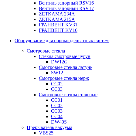
Вентиль запорный RSV16
Вентиль запорный RSV17
ZETKAMA 234A
ZETKAMA 215A
ГРАНВЕНТ KV31
ГРАНВЕНТ KV16
Оборудование для пароконденсатных систем
Смотровые стекла
Стекла смотровые чугун
DW12G
Смотровые стекла латунь
SW12
Смотровые стекла нерж
СС02
СС03
Смотровые стекла стальные
СС01
СС02
СС03
СС04
DW40S
Прерыватель вакуума
VBS25