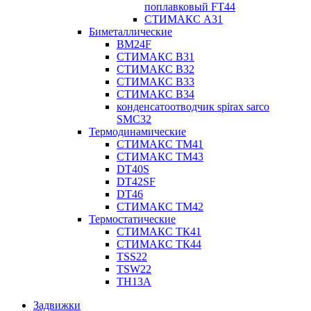
поплавковый FT44
СТИМАКС А31
Биметаллические
BM24F
СТИМАКС B31
СТИМАКС В32
СТИМАКС В33
СТИМАКС B34
конденсатоотводчик spirax sarco
SMC32
Термодинамические
СТИМАКС ТМ41
СТИМАКС ТМ43
DT40S
DT42SF
DT46
СТИМАКС ТМ42
Термостатические
СТИМАКС ТК41
СТИМАКС ТК44
TSS22
TSW22
TH13A
Задвижки