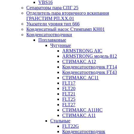
VBS16
Сепараторы пара СПГ 25
Отделитель пара вторичного вскипания
ГРАНСТИМ РП.XX.01
Указатели уровня тип 666
Конденсатный насос Стимпамп КН01
Конденсатоотводчики
Поплавковые
Чугунные
ARMSTRONG AIC
ARMSTRONG модель 812
СТИМАКС А12
Конденсатоотводчик FT14
Конденсатоотводчик FT43
СТИМАКС АС11
FLT17
FLT20
FLT21
FLT25
FLT27
СТИМАКС А11HC
СТИМАКС А11
Стальные
FLT22G
Конденсатоотводчик