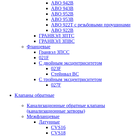
ABO 942B
ABO 943B
ABO 952B
ABO 953B
ABO 922T с резьбовыми проушинами
ABO 922B
ГРАНВЭЛ ЗПТС
ГРАНВЭЛ ЗПВС
Фланцевые
Гранвэл ЗПСС
021F
С двойным эксцентриситетом
023F
Стейнвал BC
С тройным эксцентриситетом
027F
Клапаны обратные
Канализационные обратные клапаны
(канализационные затворы)
Межфланцевые
Латунные
CVS16
CVS18