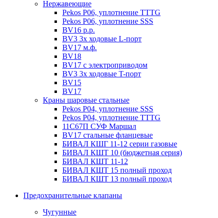
Нержавеющие
Pekos P06, уплотнение ТТТG
Pekos P06, уплотнение SSS
BV16 р.р.
BV3 3х ходовые L-порт
BV17 м.ф.
BV18
BV17 с электроприводом
BV3 3х ходовые T-порт
BV15
BV17
Краны шаровые стальные
Pekos P04, уплотнение SSS
Pekos P04, уплотнение ТТТG
11С67П СУФ Маршал
BV17 стальные фланцевые
БИВАЛ КШГ 11-12 серии газовые
БИВАЛ КШТ 10 (бюджетная серия)
БИВАЛ КШТ 11-12
БИВАЛ КШТ 15 полный проход
БИВАЛ КШТ 13 полный проход
Предохранительные клапаны
Чугунные