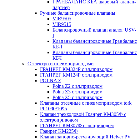
ГРАНБАЛАНС КБА шаровый клапан-
партнер
Ручные балансировочные клапаны
VIR9505
VIR9515
Балансировочный клапан аналог USV-
I
Клапаны балансировочные Гранбаланс
КБЛ
Клапаны балансировочные Гранбаланс
КБЧ
С электро и пневмоприводами
ГРАНРЕГ КМ324Р с эл.приводом
ГРАНРЕГ КМ124Р с эл.приводом
POLNA Z
Polna Z2 с эл.приводом
Polna Z3 с эл.приводом
Polna Z5 с эл.приводом
Клапаны отсечные с пневмоприводом tork
PP1090/1095
Клапан трехходовой Гранрег КМ305Ф с
электроприводом
ГРАНРЕГ КМ307Ф с эл.приводом
Гранрег KM225Ф
Клапан запорно-регулирующий Helver PV