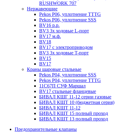
RUSHWORK 707
Нержавеющие
Pekos P06, уплотнение ТТТG
Pekos P06, уплотнение SSS
BV16 р.р.
BV3 3х ходовые L-порт
BV17 м.ф.
BV18
BV17 с электроприводом
BV3 3х ходовые T-порт
BV15
BV17
Краны шаровые стальные
Pekos P04, уплотнение SSS
Pekos P04, уплотнение ТТТG
11С67П СУФ Маршал
BV17 стальные фланцевые
БИВАЛ КШГ 11-12 серии газовые
БИВАЛ КШТ 10 (бюджетная серия)
БИВАЛ КШТ 11-12
БИВАЛ КШТ 15 полный проход
БИВАЛ КШТ 13 полный проход
Предохранительные клапаны