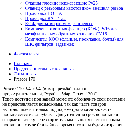
Фланцы плоские нержавеющие Ру25
Фланец с резьбовым хвостовиком внешняя резьба
Прокладка ПОН А
Прокладка ВАТИ-22
КОФ для затворов межфланцевых
Комплекты ответных фланцев (КОФ) Ру16 для
межфланцевых обратных клапанов CV16
Комплекты КОФ (фланцы, прокладки, болты) для
ШК, фильтров, задвижек
Фотогалерея
Главная -
Предохранительные клапаны -
Латунные -
Prescor 170
Prescor 170 3/4"x3/4' (внутр. резьба), клапан
предохранительный, Рсраб=1,5бар, Tmax=120 C
Товар доступен под заказ
В моменте обозначить срок поставки
не представляется возможным, так как часть товаров
изготавливается только под параметры заказчика, часть
поставляется из-за рубежа. Для уточнения сроков поставки
оформите заявку через корзину - мы вышлем счет со сроком
поставки в самое ближайшее время и готовы будем отправить