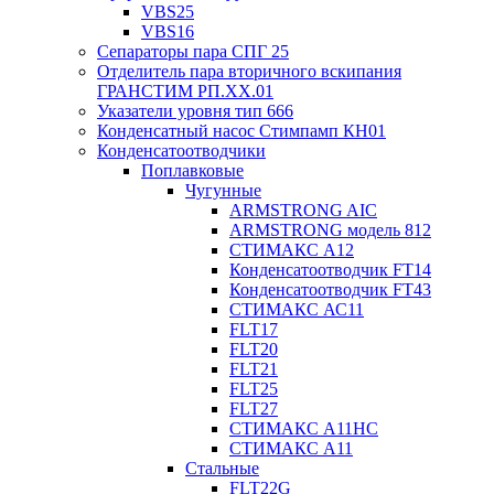
VBS25
VBS16
Сепараторы пара СПГ 25
Отделитель пара вторичного вскипания
ГРАНСТИМ РП.XX.01
Указатели уровня тип 666
Конденсатный насос Стимпамп КН01
Конденсатоотводчики
Поплавковые
Чугунные
ARMSTRONG AIC
ARMSTRONG модель 812
СТИМАКС А12
Конденсатоотводчик FT14
Конденсатоотводчик FT43
СТИМАКС АС11
FLT17
FLT20
FLT21
FLT25
FLT27
СТИМАКС А11HC
СТИМАКС А11
Стальные
FLT22G