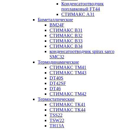
Конденсатоотводчик
поплавковый FT44
СТИМАКС А31
Биметаллические
BM24F
СТИМАКС B31
СТИМАКС В32
СТИМАКС В33
СТИМАКС B34
конденсатоотводчик spirax sarco
SMC32
Термодинамические
СТИМАКС ТМ41
СТИМАКС ТМ43
DT40S
DT42SF
DT46
СТИМАКС ТМ42
Термостатические
СТИМАКС ТК41
СТИМАКС ТК44
TSS22
TSW22
TH13A