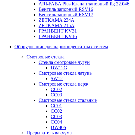
ARI-FABA Plus Клапан запорный fig 22.046
Вентиль запорный RSV16
Вентиль запорный RSV17
ZETKAMA 234A
ZETKAMA 215A
ГРАНВЕНТ KV31
ГРАНВЕНТ KV16
Оборудование для пароконденсатных систем
Смотровые стекла
Стекла смотровые чугун
DW12G
Смотровые стекла латунь
SW12
Смотровые стекла нерж
СС02
СС03
Смотровые стекла стальные
СС01
СС02
СС03
СС04
DW40S
Прерыватель вакуума