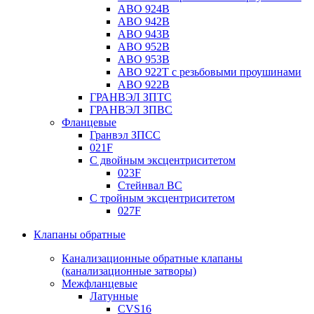
ABO 924B
ABO 942B
ABO 943B
ABO 952B
ABO 953B
ABO 922T с резьбовыми проушинами
ABO 922B
ГРАНВЭЛ ЗПТС
ГРАНВЭЛ ЗПВС
Фланцевые
Гранвэл ЗПСС
021F
С двойным эксцентриситетом
023F
Стейнвал BC
С тройным эксцентриситетом
027F
Клапаны обратные
Канализационные обратные клапаны
(канализационные затворы)
Межфланцевые
Латунные
CVS16