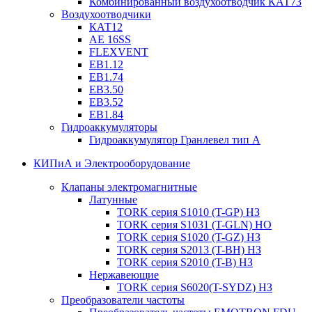
Комбинированный воздухоотводчик КАТ73
Воздухоотводчики
КАТ12
AE 16SS
FLEXVENT
EB1.12
EB1.74
EB3.50
EB3.52
EB1.84
Гидроаккумуляторы
Гидроаккумулятор Гранлевел тип А
КИПиА и Электрооборудование
Клапаны электромагнитные
Латунные
TORK серия S1010 (T-GP) НЗ
TORK серия S1031 (T-GLN) НО
TORK серия S1020 (T-GZ) НЗ
TORK серия S2013 (T-BH) НЗ
TORK серия S2010 (T-B) НЗ
Нержавеющие
TORK серия S6020(T-SYDZ) НЗ
Преобразователи частоты