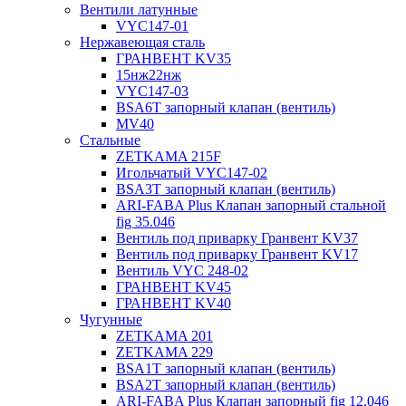
Вентили латунные
VYC147-01
Нержавеющая сталь
ГРАНВЕНТ KV35
15нж22нж
VYC147-03
BSA6T запорный клапан (вентиль)
MV40
Стальные
ZETKAMA 215F
Игольчатый VYC147-02
BSA3T запорный клапан (вентиль)
ARI-FABA Plus Клапан запорный стальной
fig 35.046
Вентиль под приварку Гранвент KV37
Вентиль под приварку Гранвент KV17
Вентиль VYC 248-02
ГРАНВЕНТ KV45
ГРАНВЕНТ KV40
Чугунные
ZETKAMA 201
ZETKAMA 229
BSA1T запорный клапан (вентиль)
BSA2T запорный клапан (вентиль)
ARI-FABA Plus Клапан запорный fig 12.046