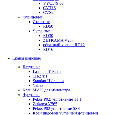
VYC179-03
CVT16
CVS25
Фланцевые
Стальные
RD50
Чугунные
RD30
ZETKAMA V287
обратный клапан RD12
RD16
Краны шаровые
Латунные
Газовые 11Б27п
11Б27п1
Standart Hidraulica
Valfex
Кран MV25 для манометра
Чугунные
Pekos P02, уплотнение ТТТ
Zetkama V565
Pekos P02 уплотнение SSS
Кран шаровой чугунный фланцевый