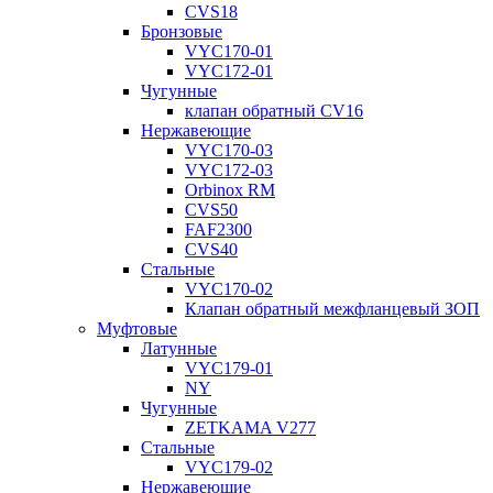
CVS18
Бронзовые
VYC170-01
VYC172-01
Чугунные
клапан обратный CV16
Нержавеющие
VYC170-03
VYC172-03
Orbinox RM
CVS50
FAF2300
CVS40
Стальные
VYC170-02
Клапан обратный межфланцевый ЗОП
Муфтовые
Латунные
VYC179-01
NY
Чугунные
ZETKAMA V277
Стальные
VYC179-02
Нержавеющие