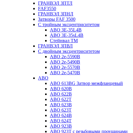
ГРАНВЭЛ ЗПТЛ
FAF3550
ГРАНВЭЛ ЗПНЛ
Затворы FAF 3500
С тройным эксцентриситетом
ABO ЗE-35L4B
ABO 3E-35sL4B
Стейнвал ТМ
ГРАНВЭЛ ЗПВЛ
С двойным эксцентриситетом
ABO 2e-5590B
ABO 2е-5490B
ABO 2е-5570B
ABO 2е-5470B
ABO
ABO 613BG Затвор межфланцевый
ABO 620B
ABO 622B
ABO 622T
ABO 623B
ABO 623T
ABO 624В
ABO 624Т
ABO 923B
ABO 923Т с резьбовыми проушинами