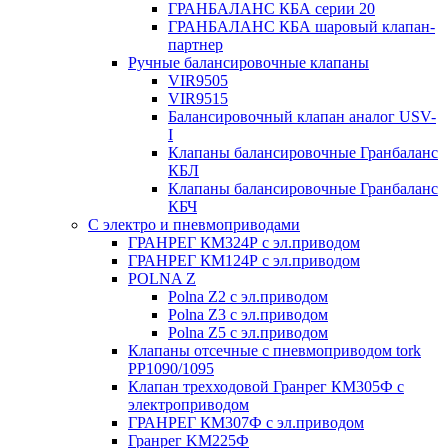
ГРАНБАЛАНС КБА серии 20
ГРАНБАЛАНС КБА шаровый клапан-
партнер
Ручные балансировочные клапаны
VIR9505
VIR9515
Балансировочный клапан аналог USV-
I
Клапаны балансировочные Гранбаланс
КБЛ
Клапаны балансировочные Гранбаланс
КБЧ
С электро и пневмоприводами
ГРАНРЕГ КМ324Р с эл.приводом
ГРАНРЕГ КМ124Р с эл.приводом
POLNA Z
Polna Z2 с эл.приводом
Polna Z3 с эл.приводом
Polna Z5 с эл.приводом
Клапаны отсечные с пневмоприводом tork
PP1090/1095
Клапан трехходовой Гранрег КМ305Ф с
электроприводом
ГРАНРЕГ КМ307Ф с эл.приводом
Гранрег KM225Ф