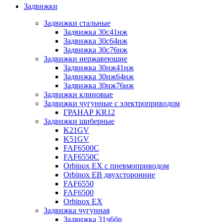
Задвижки
Задвижки стальные
Задвижка 30с41нж
Задвижка 30с64нж
Задвижка 30с76нж
Задвижки нержавеющие
Задвижка 30нж41нж
Задвижка 30нж64нж
Задвижка 30нж76нж
Задвижки клиновые
Задвижки чугунные с электроприводом
ГРАНАР KR12
Задвижки шиберные
K21GV
K51GV
FAF6500C
FAF6550С
Orbinox EX с пневмоприводом
Orbinox EB двухсторонние
FAF6550
FAF6500
Orbinox EX
Задвижка чугунная
Задвижка 31ч6бр