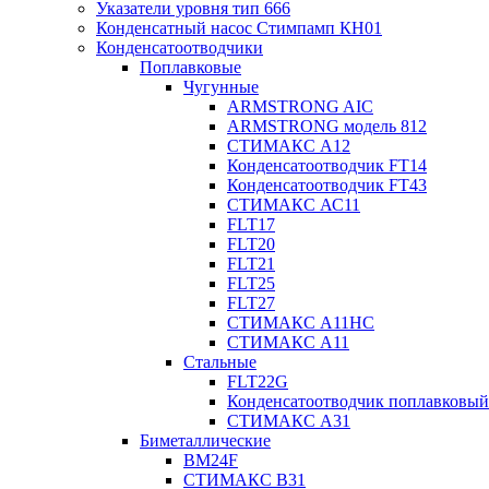
Указатели уровня тип 666
Конденсатный насос Стимпамп КН01
Конденсатоотводчики
Поплавковые
Чугунные
ARMSTRONG AIC
ARMSTRONG модель 812
СТИМАКС А12
Конденсатоотводчик FT14
Конденсатоотводчик FT43
СТИМАКС АС11
FLT17
FLT20
FLT21
FLT25
FLT27
СТИМАКС А11HC
СТИМАКС А11
Стальные
FLT22G
Конденсатоотводчик поплавковый
СТИМАКС А31
Биметаллические
BM24F
СТИМАКС B31