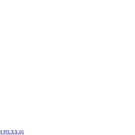
М РП.XX.01