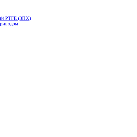
ый PTFE (ЗПХ)
приводом