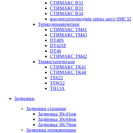
СТИМАКС В32
СТИМАКС В33
СТИМАКС B34
конденсатоотводчик spirax sarco SMC32
Термодинамические
СТИМАКС ТМ41
СТИМАКС ТМ43
DT40S
DT42SF
DT46
СТИМАКС ТМ42
Термостатические
СТИМАКС ТК41
СТИМАКС ТК44
TSS22
TSW22
TH13A
Задвижки
Задвижки стальные
Задвижка 30с41нж
Задвижка 30с64нж
Задвижка 30с76нж
Задвижки нержавеющие