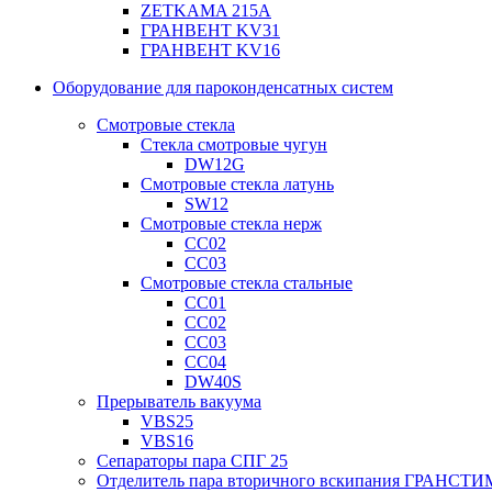
ZETKAMA 215A
ГРАНВЕНТ KV31
ГРАНВЕНТ KV16
Оборудование для пароконденсатных систем
Смотровые стекла
Стекла смотровые чугун
DW12G
Смотровые стекла латунь
SW12
Смотровые стекла нерж
СС02
СС03
Смотровые стекла стальные
СС01
СС02
СС03
СС04
DW40S
Прерыватель вакуума
VBS25
VBS16
Сепараторы пара СПГ 25
Отделитель пара вторичного вскипания ГРАНСТИ