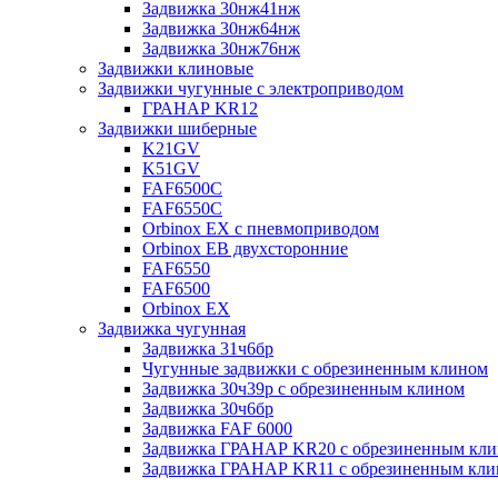
Задвижка 30нж41нж
Задвижка 30нж64нж
Задвижка 30нж76нж
Задвижки клиновые
Задвижки чугунные с электроприводом
ГРАНАР KR12
Задвижки шиберные
K21GV
K51GV
FAF6500C
FAF6550С
Orbinox EX с пневмоприводом
Orbinox EB двухсторонние
FAF6550
FAF6500
Orbinox EX
Задвижка чугунная
Задвижка 31ч6бр
Чугунные задвижки с обрезиненным клином
Задвижка 30ч39р с обрезиненным клином
Задвижка 30ч6бр
Задвижка FAF 6000
Задвижка ГРАНАР KR20 с обрезиненным кл
Задвижка ГРАНАР KR11 с обрезиненным кл