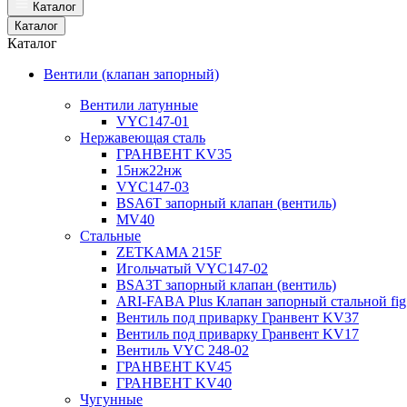
Каталог
Каталог
Каталог
Вентили (клапан запорный)
Вентили латунные
VYC147-01
Нержавеющая сталь
ГРАНВЕНТ KV35
15нж22нж
VYC147-03
BSA6T запорный клапан (вентиль)
MV40
Стальные
ZETKAMA 215F
Игольчатый VYC147-02
BSA3T запорный клапан (вентиль)
ARI-FABA Plus Клапан запорный стальной fig
Вентиль под приварку Гранвент KV37
Вентиль под приварку Гранвент KV17
Вентиль VYC 248-02
ГРАНВЕНТ KV45
ГРАНВЕНТ KV40
Чугунные