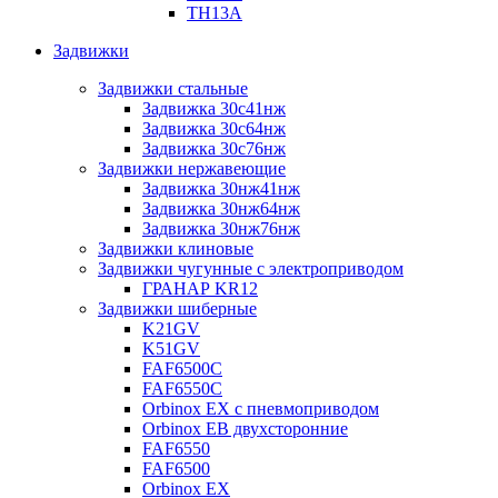
TH13A
Задвижки
Задвижки стальные
Задвижка 30с41нж
Задвижка 30с64нж
Задвижка 30с76нж
Задвижки нержавеющие
Задвижка 30нж41нж
Задвижка 30нж64нж
Задвижка 30нж76нж
Задвижки клиновые
Задвижки чугунные с электроприводом
ГРАНАР KR12
Задвижки шиберные
K21GV
K51GV
FAF6500C
FAF6550С
Orbinox EX с пневмоприводом
Orbinox EB двухсторонние
FAF6550
FAF6500
Orbinox EX