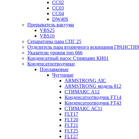
СС02
СС03
СС04
DW40S
Прерыватель вакуума
VBS25
VBS16
Сепараторы пара СПГ 25
Отделитель пара вторичного вскипания ГРАНСТИ
Указатели уровня тип 666
Конденсатный насос Стимпамп КН01
Конденсатоотводчики
Поплавковые
Чугунные
ARMSTRONG AIC
ARMSTRONG модель 812
СТИМАКС А12
Конденсатоотводчик FT14
Конденсатоотводчик FT43
СТИМАКС АС11
FLT17
FLT20
FLT21
FLT25
FLT27