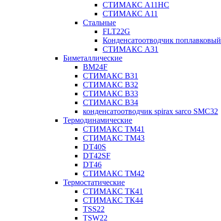
СТИМАКС А11HC
СТИМАКС А11
Стальные
FLT22G
Конденсатоотводчик поплавковый
СТИМАКС А31
Биметаллические
BM24F
СТИМАКС B31
СТИМАКС В32
СТИМАКС В33
СТИМАКС B34
конденсатоотводчик spirax sarco SMC32
Термодинамические
СТИМАКС ТМ41
СТИМАКС ТМ43
DT40S
DT42SF
DT46
СТИМАКС ТМ42
Термостатические
СТИМАКС ТК41
СТИМАКС ТК44
TSS22
TSW22