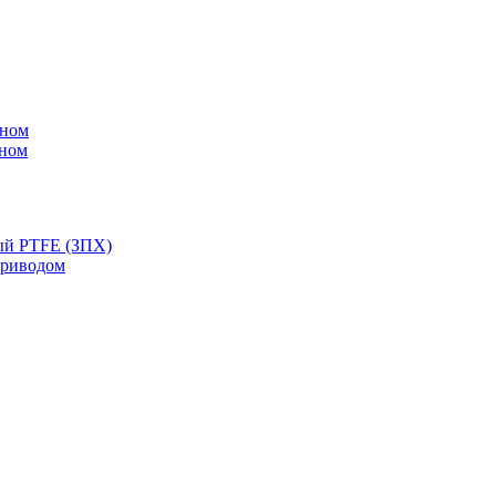
ином
ином
ый PTFE (ЗПХ)
приводом