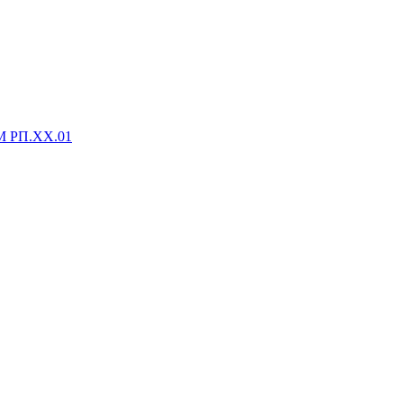
М РП.XX.01