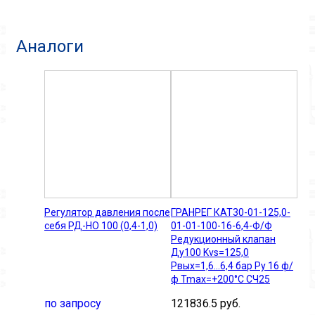
Аналоги
Регулятор давления после
ГРАНРЕГ КАТ30-01-125,0-
себя РД-НО 100 (0,4-1,0)
01-01-100-16-6,4-Ф/Ф
Редукционный клапан
Ду100 Kvs=125,0
Рвых=1,6...6,4 бар Ру 16 ф/
ф Tmax=+200°C СЧ25
по запросу
121836.5 руб.