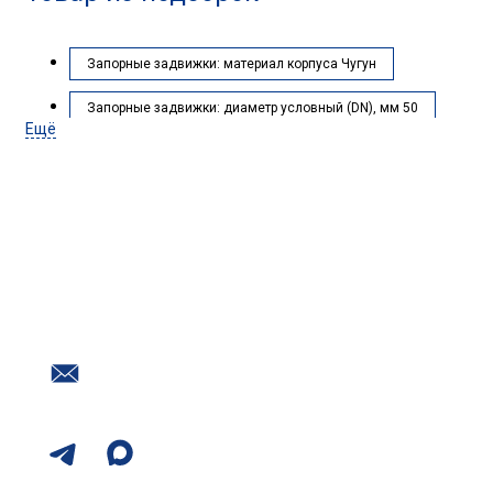
Запорные задвижки: материал корпуса Чугун
Запорные задвижки: диаметр условный (DN), мм 50
Ещё
Запорные задвижки: модель задвижки FAF 6000
Запорные задвижки: производитель FAF
Чугунные задвижки: материал корпуса Чугун
Нужна помощь с подбором
оборудования?
Чугунные задвижки: диаметр условный (DN), мм 50
Наш номер в Воронеже
Чугунные задвижки: модель задвижки FAF 6000
+7 (473) 254-30-54
Почта
Чугунные задвижки: производитель FAF
info@promtr.su
Мессенджеры: