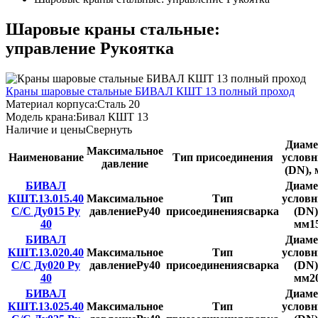
Шаровые краны стальные:
управление Рукоятка
Краны шаровые стальные БИВАЛ КШТ 13 полный проход
Материал корпуса:
Сталь 20
Модель крана:
Бивал КШТ 13
Наличие и цены
Свернуть
Диаме
Максимальное
Наименование
Тип присоединения
услов
давление
(DN),
БИВАЛ
Диаме
КШТ.13.015.40
Максимальное
Тип
услов
С/С Ду015 Ру
давление
Ру40
присоединения
сварка
(DN)
40
мм
1
БИВАЛ
Диаме
КШТ.13.020.40
Максимальное
Тип
услов
С/С Ду020 Ру
давление
Ру40
присоединения
сварка
(DN)
40
мм
2
БИВАЛ
Диаме
КШТ.13.025.40
Максимальное
Тип
услов