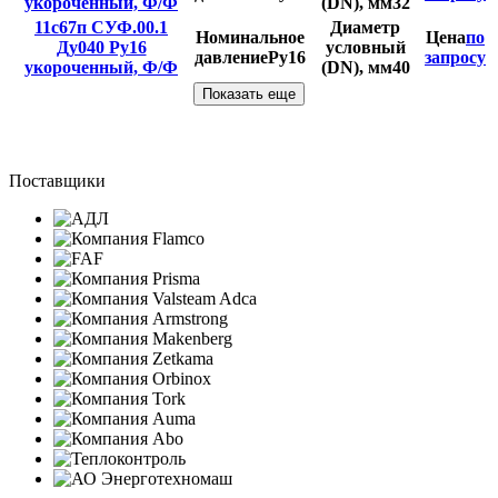
укороченный, Ф/Ф
(DN), мм
32
11с67п СУФ.00.1
Диаметр
Номинальное
Цена
по
Ду040 Ру16
условный
давление
Ру16
запросу
укороченный, Ф/Ф
(DN), мм
40
Показать еще
Поставщики