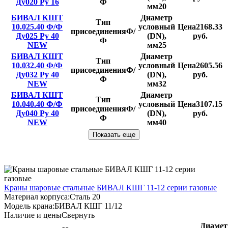
Ду020 Ру 16
Ф
мм
20
БИВАЛ КШТ
Диаметр
Тип
10.025.40 Ф/Ф
условный
Цена
2168.33
присоединения
Ф/
Ду025 Ру 40
(DN),
руб.
Ф
NEW
мм
25
БИВАЛ КШТ
Диаметр
Тип
10.032.40 Ф/Ф
условный
Цена
2605.56
присоединения
Ф/
Ду032 Ру 40
(DN),
руб.
Ф
NEW
мм
32
БИВАЛ КШТ
Диаметр
Тип
10.040.40 Ф/Ф
условный
Цена
3107.15
присоединения
Ф/
Ду040 Ру 40
(DN),
руб.
Ф
NEW
мм
40
Показать еще
Краны шаровые стальные БИВАЛ КШГ 11-12 серии газовые
Материал корпуса:
Сталь 20
Модель крана:
БИВАЛ КШГ 11/12
Наличие и цены
Свернуть
Диамет