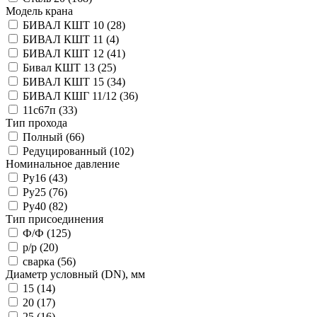
Модель крана
БИВАЛ КШТ 10
(28)
БИВАЛ КШТ 11
(4)
БИВАЛ КШТ 12
(41)
Бивал КШТ 13
(25)
БИВАЛ КШТ 15
(34)
БИВАЛ КШГ 11/12
(36)
11с67п
(33)
Тип прохода
Полный
(66)
Редуцированный
(102)
Номинальное давление
Ру16
(43)
Ру25
(76)
Ру40
(82)
Тип присоединения
Ф/Ф
(125)
р/р
(20)
сварка
(56)
Диаметр условный (DN), мм
15
(14)
20
(17)
25
(16)