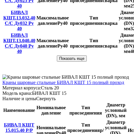
С/С Ду025 Ру
давление
Ру40
присоединения
сварка
(DN)
40
мм
2
БИВАЛ
Диаме
КШТ.13.032.40
Максимальное
Тип
услов
С/С Ду032 Ру
давление
Ру40
присоединения
сварка
(DN)
40
мм
3
БИВАЛ
Диаме
КШТ.13.040.40
Максимальное
Тип
услов
С/С Ду040 Ру
давление
Ру40
присоединения
сварка
(DN)
40
мм
4
Показать еще
Краны шаровые стальные БИВАЛ КШТ 15 полный проход
Материал корпуса:
Сталь 20
Модель крана:
БИВАЛ КШТ 15
Наличие и цены
Свернуть
Диаметр
Номинальное
Тип
Наименование
условный
давление
присоединения
(DN), мм
Диаметр
БИВАЛ КШТ
Тип
Номинальное
условный
15.015.40 Р/Р
присоединения
р/
Ис
давление
Ру40
(DN),