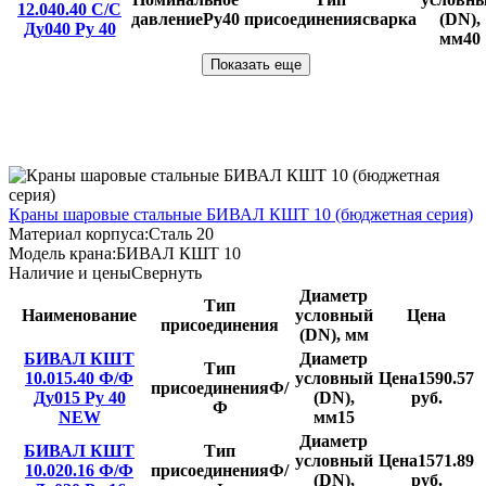
12.040.40 С/С
давление
Ру40
присоединения
сварка
(DN),
Ду040 Ру 40
мм
40
Показать еще
Краны шаровые стальные БИВАЛ КШТ 10 (бюджетная серия)
Материал корпуса:
Сталь 20
Модель крана:
БИВАЛ КШТ 10
Наличие и цены
Свернуть
Диаметр
Тип
Наименование
условный
Цена
присоединения
(DN), мм
БИВАЛ КШТ
Диаметр
Тип
10.015.40 Ф/Ф
условный
Цена
1590.57
присоединения
Ф/
Ду015 Ру 40
(DN),
руб.
Ф
NEW
мм
15
Диаметр
БИВАЛ КШТ
Тип
условный
Цена
1571.89
10.020.16 Ф/Ф
присоединения
Ф/
(DN),
руб.