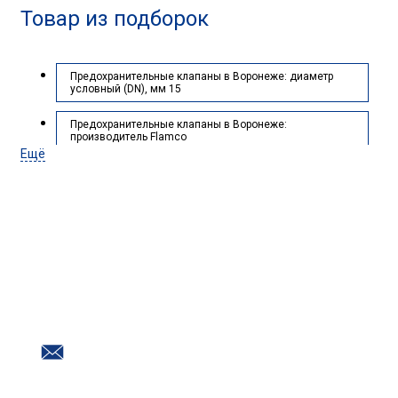
Товар из подборок
Предохранительные клапаны в Воронеже: диаметр
условный (DN), мм 15
Предохранительные клапаны в Воронеже:
производитель Flamco
Ещё
Предохранительный клапан латунный: диаметр
условный (DN), мм 15
Предохранительный клапан латунный: производитель
Flamco
Нужна помощь с подбором
оборудования?
Наш номер в Воронеже
+7 (473) 254-30-54
Почта
info@promtr.su
Мессенджеры: