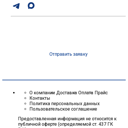
Консультация эксперта с опытом более 10 лет
Организуем доставку на объект
Подберем оптимальное решение под вашу смету
Сделаем скидку от объема до 25%
Рассчитаем стоимость
Отправить заявку
О компании
Доставка
Оплата
Прайс
Контакты
Политика персональных данных
Пользовательское соглашение
Предоставленная информация не относится к
публичной оферте (определяемой ст. 437 ГК