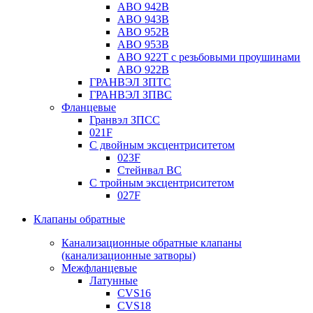
ABO 942B
ABO 943B
ABO 952B
ABO 953B
ABO 922T с резьбовыми проушинами
ABO 922B
ГРАНВЭЛ ЗПТС
ГРАНВЭЛ ЗПВС
Фланцевые
Гранвэл ЗПСС
021F
С двойным эксцентриситетом
023F
Стейнвал BC
С тройным эксцентриситетом
027F
Клапаны обратные
Канализационные обратные клапаны
(канализационные затворы)
Межфланцевые
Латунные
CVS16
CVS18