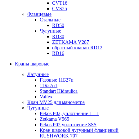
CVT16
CVS25
Фланцевые
Стальные
RD50
Чугунные
RD30
ZETKAMA V287
обратный клапан RD12
RD16
Краны шаровые
Латунные
Газовые 11Б27п
11Б27п1
Standart Hidraulica
Valfex
Кран MV25 для манометра
Чугунные
Pekos P02, уплотнение ТТТ
Zetkama V565
Pekos P02 уплотнение SSS
Кран шаровой чугунный фланцевый
RUSHWORK 707