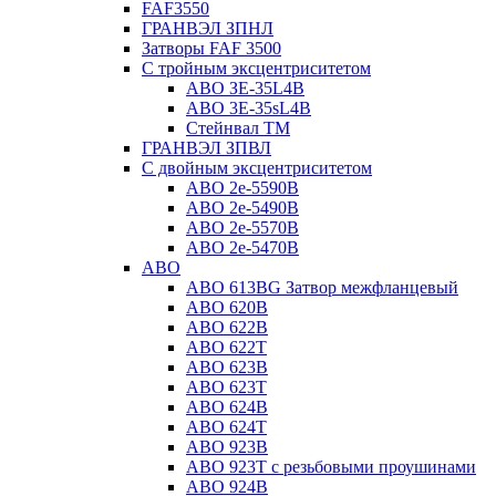
FAF3550
ГРАНВЭЛ ЗПНЛ
Затворы FAF 3500
С тройным эксцентриситетом
ABO ЗE-35L4B
ABO 3E-35sL4B
Стейнвал ТМ
ГРАНВЭЛ ЗПВЛ
С двойным эксцентриситетом
ABO 2e-5590B
ABO 2е-5490B
ABO 2е-5570B
ABO 2е-5470B
ABO
ABO 613BG Затвор межфланцевый
ABO 620B
ABO 622B
ABO 622T
ABO 623B
ABO 623T
ABO 624В
ABO 624Т
ABO 923B
ABO 923Т с резьбовыми проушинами
ABO 924B