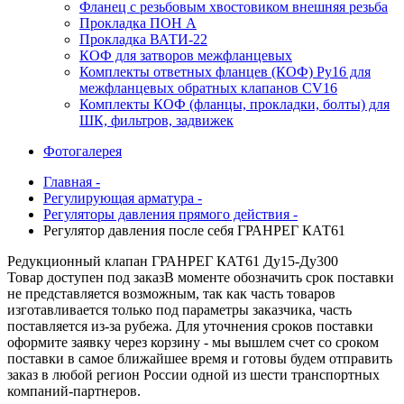
Фланец с резьбовым хвостовиком внешняя резьба
Прокладка ПОН А
Прокладка ВАТИ-22
КОФ для затворов межфланцевых
Комплекты ответных фланцев (КОФ) Ру16 для
межфланцевых обратных клапанов CV16
Комплекты КОФ (фланцы, прокладки, болты) для
ШК, фильтров, задвижек
Фотогалерея
Главная -
Регулирующая арматура -
Регуляторы давления прямого действия -
Регулятор давления после себя ГРАНРЕГ КАТ61
Редукционный клапан ГРАНРЕГ КАТ61 Ду15-Ду300
Товар доступен под заказ
В моменте обозначить срок поставки
не представляется возможным, так как часть товаров
изготавливается только под параметры заказчика, часть
поставляется из-за рубежа. Для уточнения сроков поставки
оформите заявку через корзину - мы вышлем счет со сроком
поставки в самое ближайшее время и готовы будем отправить
заказ в любой регион России одной из шести транспортных
компаний-партнеров.