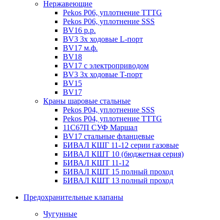
Нержавеющие
Pekos P06, уплотнение ТТТG
Pekos P06, уплотнение SSS
BV16 р.р.
BV3 3х ходовые L-порт
BV17 м.ф.
BV18
BV17 с электроприводом
BV3 3х ходовые T-порт
BV15
BV17
Краны шаровые стальные
Pekos P04, уплотнение SSS
Pekos P04, уплотнение ТТТG
11С67П СУФ Маршал
BV17 стальные фланцевые
БИВАЛ КШГ 11-12 серии газовые
БИВАЛ КШТ 10 (бюджетная серия)
БИВАЛ КШТ 11-12
БИВАЛ КШТ 15 полный проход
БИВАЛ КШТ 13 полный проход
Предохранительные клапаны
Чугунные