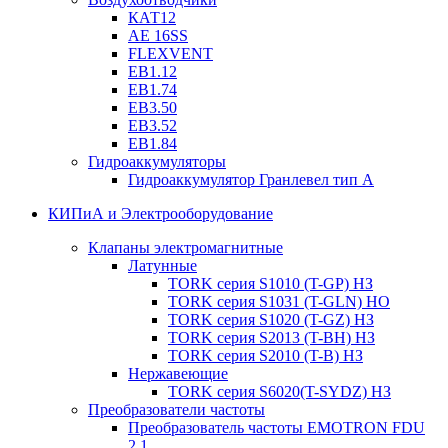
КАТ12
AE 16SS
FLEXVENT
EB1.12
EB1.74
EB3.50
EB3.52
EB1.84
Гидроаккумуляторы
Гидроаккумулятор Гранлевел тип А
КИПиА и Электрооборудование
Клапаны электромагнитные
Латунные
TORK серия S1010 (T-GP) НЗ
TORK серия S1031 (T-GLN) НО
TORK серия S1020 (T-GZ) НЗ
TORK серия S2013 (T-BH) НЗ
TORK серия S2010 (T-B) НЗ
Нержавеющие
TORK серия S6020(T-SYDZ) НЗ
Преобразователи частоты
Преобразователь частоты EMOTRON FDU
2.1