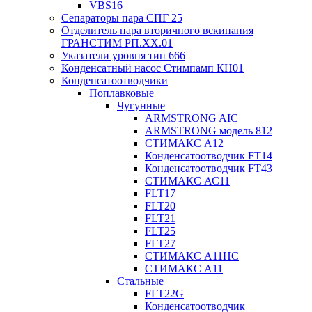
VBS16
Сепараторы пара СПГ 25
Отделитель пара вторичного вскипания
ГРАНСТИМ РП.XX.01
Указатели уровня тип 666
Конденсатный насос Стимпамп КН01
Конденсатоотводчики
Поплавковые
Чугунные
ARMSTRONG AIC
ARMSTRONG модель 812
СТИМАКС А12
Конденсатоотводчик FT14
Конденсатоотводчик FT43
СТИМАКС АС11
FLT17
FLT20
FLT21
FLT25
FLT27
СТИМАКС А11HC
СТИМАКС А11
Стальные
FLT22G
Конденсатоотводчик