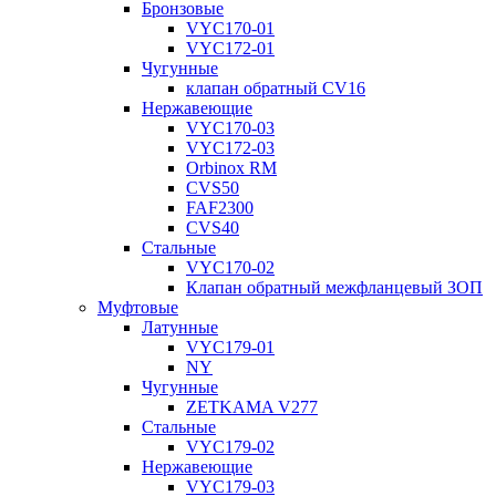
Бронзовые
VYC170-01
VYC172-01
Чугунные
клапан обратный CV16
Нержавеющие
VYC170-03
VYC172-03
Orbinox RM
CVS50
FAF2300
CVS40
Стальные
VYC170-02
Клапан обратный межфланцевый ЗОП
Муфтовые
Латунные
VYC179-01
NY
Чугунные
ZETKAMA V277
Стальные
VYC179-02
Нержавеющие
VYC179-03