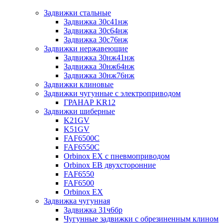
Задвижки стальные
Задвижка 30с41нж
Задвижка 30с64нж
Задвижка 30с76нж
Задвижки нержавеющие
Задвижка 30нж41нж
Задвижка 30нж64нж
Задвижка 30нж76нж
Задвижки клиновые
Задвижки чугунные с электроприводом
ГРАНАР KR12
Задвижки шиберные
K21GV
K51GV
FAF6500C
FAF6550С
Orbinox EX с пневмоприводом
Orbinox EB двухсторонние
FAF6550
FAF6500
Orbinox EX
Задвижка чугунная
Задвижка 31ч6бр
Чугунные задвижки с обрезиненным клином