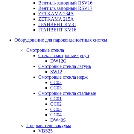
Вентиль запорный RSV16
Вентиль запорный RSV17
ZETKAMA 234A
ZETKAMA 215A
ГРАНВЕНТ KV31
ГРАНВЕНТ KV16
Оборудование для пароконденсатных систем
Смотровые стекла
Стекла смотровые чугун
DW12G
Смотровые стекла латунь
SW12
Смотровые стекла нерж
СС02
СС03
Смотровые стекла стальные
СС01
СС02
СС03
СС04
DW40S
Прерыватель вакуума
VBS25