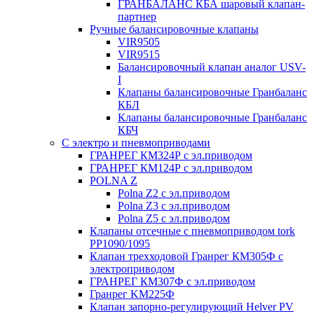
ГРАНБАЛАНС КБА шаровый клапан-
партнер
Ручные балансировочные клапаны
VIR9505
VIR9515
Балансировочный клапан аналог USV-
I
Клапаны балансировочные Гранбаланс
КБЛ
Клапаны балансировочные Гранбаланс
КБЧ
С электро и пневмоприводами
ГРАНРЕГ КМ324Р с эл.приводом
ГРАНРЕГ КМ124Р с эл.приводом
POLNA Z
Polna Z2 с эл.приводом
Polna Z3 с эл.приводом
Polna Z5 с эл.приводом
Клапаны отсечные с пневмоприводом tork
PP1090/1095
Клапан трехходовой Гранрег КМ305Ф с
электроприводом
ГРАНРЕГ КМ307Ф с эл.приводом
Гранрег KM225Ф
Клапан запорно-регулирующий Helver PV