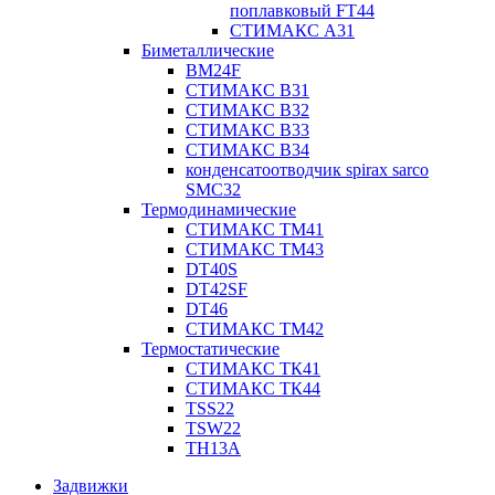
поплавковый FT44
СТИМАКС А31
Биметаллические
BM24F
СТИМАКС B31
СТИМАКС В32
СТИМАКС В33
СТИМАКС B34
конденсатоотводчик spirax sarco
SMC32
Термодинамические
СТИМАКС ТМ41
СТИМАКС ТМ43
DT40S
DT42SF
DT46
СТИМАКС ТМ42
Термостатические
СТИМАКС ТК41
СТИМАКС ТК44
TSS22
TSW22
TH13A
Задвижки