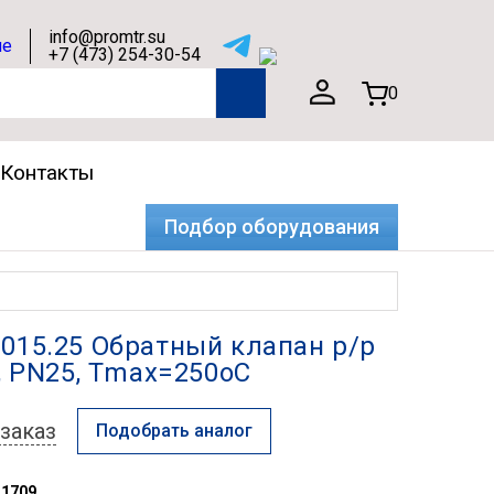
info@promtr.su
+7 (473) 254-30-54
0
Контакты
Подбор оборудования
015.25 Обратный клапан р/р
, РN25, Тmax=250oC
заказ
Подобрать аналог
31709