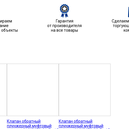
бираем
Гарантия
Сделаем 
ание
от производителя
торгующ
м объекты
на все товары
ко
Клапан обратный
Клапан обратный
плунжерный муфтовый
плунжерный муфтовый