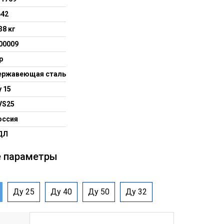
642
38 кг
,00009
р
ержавеющая сталь
 15
VS25
оссия
ДЛ
е параметры
Ду 25
Ду 40
Ду 50
Ду 32