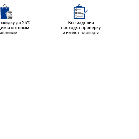
скидку до 25%
Все изделия
им и оптовым
проходят проверку
мпаниям
и имеют паспорта