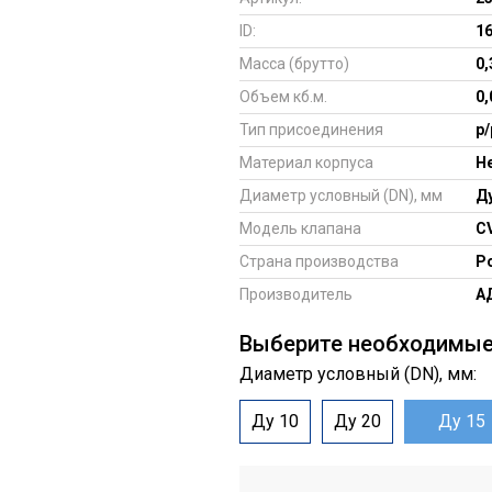
ID:
1
Масса (брутто)
0,
Объем кб.м.
0
Тип присоединения
р/
Материал корпуса
Н
Диаметр условный (DN), мм
Ду
Модель клапана
C
Страна производства
Р
Производитель
А
Выберите необходимы
Диаметр условный (DN), мм:
Ду 10
Ду 20
Ду 15