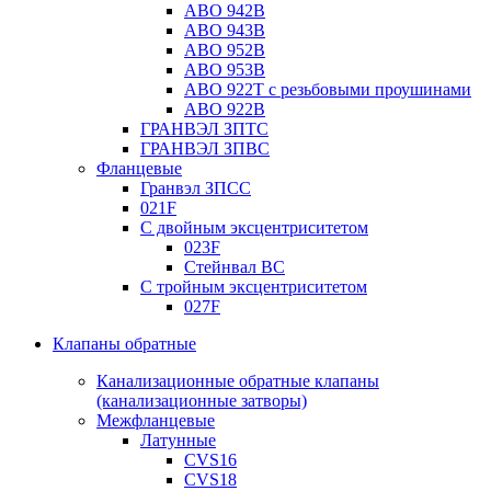
ABO 942B
ABO 943B
ABO 952B
ABO 953B
ABO 922T с резьбовыми проушинами
ABO 922B
ГРАНВЭЛ ЗПТС
ГРАНВЭЛ ЗПВС
Фланцевые
Гранвэл ЗПСС
021F
С двойным эксцентриситетом
023F
Стейнвал BC
С тройным эксцентриситетом
027F
Клапаны обратные
Канализационные обратные клапаны
(канализационные затворы)
Межфланцевые
Латунные
CVS16
CVS18