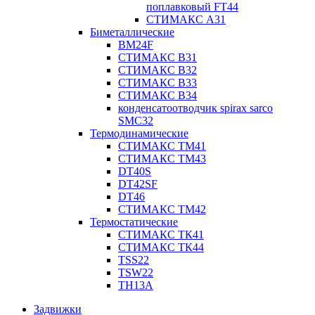
поплавковый FT44
СТИМАКС А31
Биметаллические
BM24F
СТИМАКС B31
СТИМАКС В32
СТИМАКС В33
СТИМАКС B34
конденсатоотводчик spirax sarco
SMC32
Термодинамические
СТИМАКС ТМ41
СТИМАКС ТМ43
DT40S
DT42SF
DT46
СТИМАКС ТМ42
Термостатические
СТИМАКС ТК41
СТИМАКС ТК44
TSS22
TSW22
TH13A
Задвижки