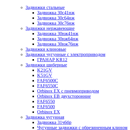
Задвижки стальные
Задвижка 30с41нж
Задвижка 30с64нж
Задвижка 30с76нж
Задвижки нержавеющие
Задвижка 30нж41нж
Задвижка 30нж64нж
Задвижка 30нж76нж
Задвижки клиновые
Задвижки чугунные с электроприводом
ГРАНАР KR12
Задвижки шиберные
K21GV
K51GV
FAF6500C
FAF6550С
Orbinox EX с пневмоприводом
Orbinox EB двухсторонние
FAF6550
FAF6500
Orbinox EX
Задвижка чугунная
Задвижка 31ч6бр
Чугунные задвижки с обрезиненным клином