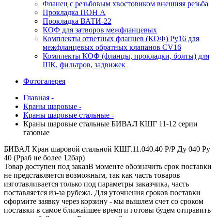
Фланец с резьбовым хвостовиком внешняя резьба
Прокладка ПОН А
Прокладка ВАТИ-22
КОФ для затворов межфланцевых
Комплекты ответных фланцев (КОФ) Ру16 для
межфланцевых обратных клапанов CV16
Комплекты КОФ (фланцы, прокладки, болты) для
ШК, фильтров, задвижек
Фотогалерея
Главная -
Краны шаровые -
Краны шаровые стальные -
Краны шаровые стальные БИВАЛ КШГ 11-12 серии
газовые
БИВАЛ Кран шаровой стальной КШГ.11.040.40 Р/Р Ду 040 Ру
40 (Рраб не более 12бар)
Товар доступен под заказ
В моменте обозначить срок поставки
не представляется возможным, так как часть товаров
изготавливается только под параметры заказчика, часть
поставляется из-за рубежа. Для уточнения сроков поставки
оформите заявку через корзину - мы вышлем счет со сроком
поставки в самое ближайшее время и готовы будем отправить