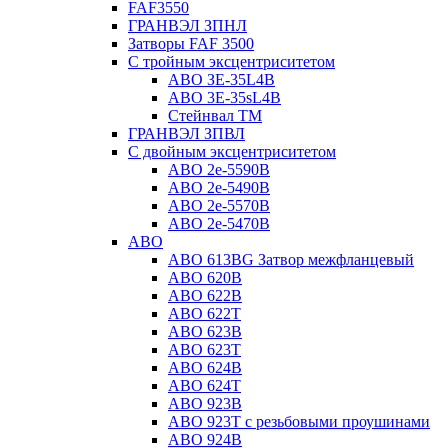
FAF3550
ГРАНВЭЛ ЗПНЛ
Затворы FAF 3500
С тройным эксцентриситетом
ABO ЗE-35L4B
ABO 3E-35sL4B
Стейнвал ТМ
ГРАНВЭЛ ЗПВЛ
С двойным эксцентриситетом
ABO 2e-5590B
ABO 2е-5490B
ABO 2е-5570B
ABO 2е-5470B
ABO
ABO 613BG Затвор межфланцевый
ABO 620B
ABO 622B
ABO 622T
ABO 623B
ABO 623T
ABO 624В
ABO 624Т
ABO 923B
ABO 923Т с резьбовыми проушинами
ABO 924B