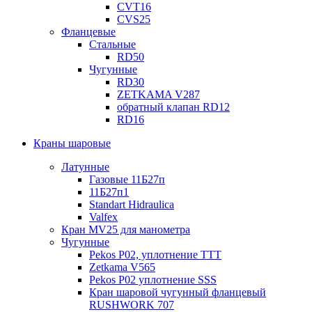
CVT16
CVS25
Фланцевые
Стальные
RD50
Чугунные
RD30
ZETKAMA V287
обратный клапан RD12
RD16
Краны шаровые
Латунные
Газовые 11Б27п
11Б27п1
Standart Hidraulica
Valfex
Кран MV25 для манометра
Чугунные
Pekos P02, уплотнение ТТТ
Zetkama V565
Pekos P02 уплотнение SSS
Кран шаровой чугунный фланцевый
RUSHWORK 707