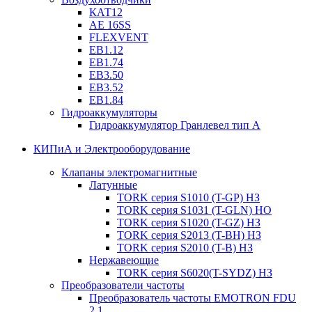
КАТ12
AE 16SS
FLEXVENT
EB1.12
EB1.74
EB3.50
EB3.52
EB1.84
Гидроаккумуляторы
Гидроаккумулятор Гранлевел тип А
КИПиА и Электрооборудование
Клапаны электромагнитные
Латунные
TORK серия S1010 (T-GP) НЗ
TORK серия S1031 (T-GLN) НО
TORK серия S1020 (T-GZ) НЗ
TORK серия S2013 (T-BH) НЗ
TORK серия S2010 (T-B) НЗ
Нержавеющие
TORK серия S6020(T-SYDZ) НЗ
Преобразователи частоты
Преобразователь частоты EMOTRON FDU
2.1