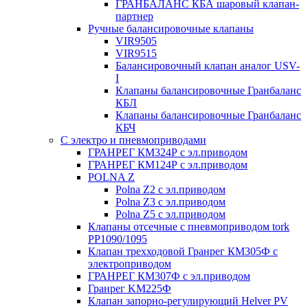
ГРАНБАЛАНС КБА шаровый клапан-
партнер
Ручные балансировочные клапаны
VIR9505
VIR9515
Балансировочный клапан аналог USV-
I
Клапаны балансировочные Гранбаланс
КБЛ
Клапаны балансировочные Гранбаланс
КБЧ
С электро и пневмоприводами
ГРАНРЕГ КМ324Р с эл.приводом
ГРАНРЕГ КМ124Р с эл.приводом
POLNA Z
Polna Z2 с эл.приводом
Polna Z3 с эл.приводом
Polna Z5 с эл.приводом
Клапаны отсечные с пневмоприводом tork
PP1090/1095
Клапан трехходовой Гранрег КМ305Ф с
электроприводом
ГРАНРЕГ КМ307Ф с эл.приводом
Гранрег KM225Ф
Клапан запорно-регулирующий Helver PV