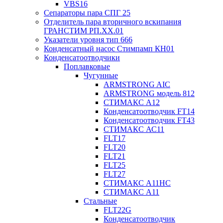
VBS16
Сепараторы пара СПГ 25
Отделитель пара вторичного вскипания
ГРАНСТИМ РП.XX.01
Указатели уровня тип 666
Конденсатный насос Стимпамп КН01
Конденсатоотводчики
Поплавковые
Чугунные
ARMSTRONG AIC
ARMSTRONG модель 812
СТИМАКС А12
Конденсатоотводчик FT14
Конденсатоотводчик FT43
СТИМАКС АС11
FLT17
FLT20
FLT21
FLT25
FLT27
СТИМАКС А11HC
СТИМАКС А11
Стальные
FLT22G
Конденсатоотводчик