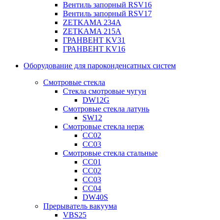
Вентиль запорный RSV16
Вентиль запорный RSV17
ZETKAMA 234A
ZETKAMA 215A
ГРАНВЕНТ KV31
ГРАНВЕНТ KV16
Оборудование для пароконденсатных систем
Смотровые стекла
Стекла смотровые чугун
DW12G
Смотровые стекла латунь
SW12
Смотровые стекла нерж
СС02
СС03
Смотровые стекла стальные
СС01
СС02
СС03
СС04
DW40S
Прерыватель вакуума
VBS25