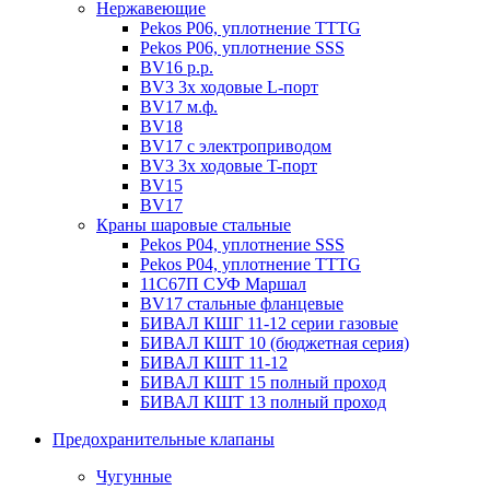
Нержавеющие
Pekos P06, уплотнение ТТТG
Pekos P06, уплотнение SSS
BV16 р.р.
BV3 3х ходовые L-порт
BV17 м.ф.
BV18
BV17 с электроприводом
BV3 3х ходовые T-порт
BV15
BV17
Краны шаровые стальные
Pekos P04, уплотнение SSS
Pekos P04, уплотнение ТТТG
11С67П СУФ Маршал
BV17 стальные фланцевые
БИВАЛ КШГ 11-12 серии газовые
БИВАЛ КШТ 10 (бюджетная серия)
БИВАЛ КШТ 11-12
БИВАЛ КШТ 15 полный проход
БИВАЛ КШТ 13 полный проход
Предохранительные клапаны
Чугунные