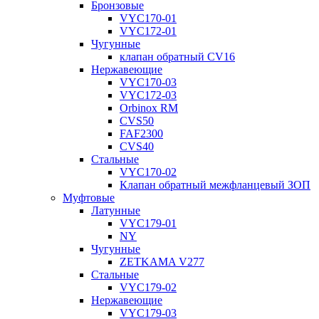
Бронзовые
VYC170-01
VYC172-01
Чугунные
клапан обратный CV16
Нержавеющие
VYC170-03
VYC172-03
Orbinox RM
CVS50
FAF2300
CVS40
Стальные
VYC170-02
Клапан обратный межфланцевый ЗОП
Муфтовые
Латунные
VYC179-01
NY
Чугунные
ZETKAMA V277
Стальные
VYC179-02
Нержавеющие
VYC179-03