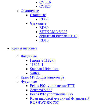
CVT16
CVS25
Фланцевые
Стальные
RD50
Чугунные
RD30
ZETKAMA V287
обратный клапан RD12
RD16
Краны шаровые
Латунные
Газовые 11Б27п
11Б27п1
Standart Hidraulica
Valfex
Кран MV25 для манометра
Чугунные
Pekos P02, уплотнение ТТТ
Zetkama V565
Pekos P02 уплотнение SSS
Кран шаровой чугунный фланцевый
RUSHWORK 707