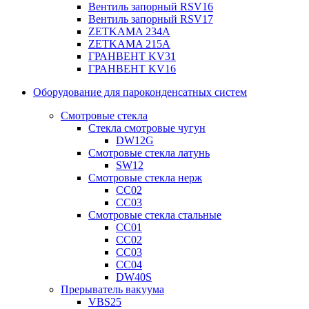
Вентиль запорный RSV16
Вентиль запорный RSV17
ZETKAMA 234A
ZETKAMA 215A
ГРАНВЕНТ KV31
ГРАНВЕНТ KV16
Оборудование для пароконденсатных систем
Смотровые стекла
Стекла смотровые чугун
DW12G
Смотровые стекла латунь
SW12
Смотровые стекла нерж
СС02
СС03
Смотровые стекла стальные
СС01
СС02
СС03
СС04
DW40S
Прерыватель вакуума
VBS25