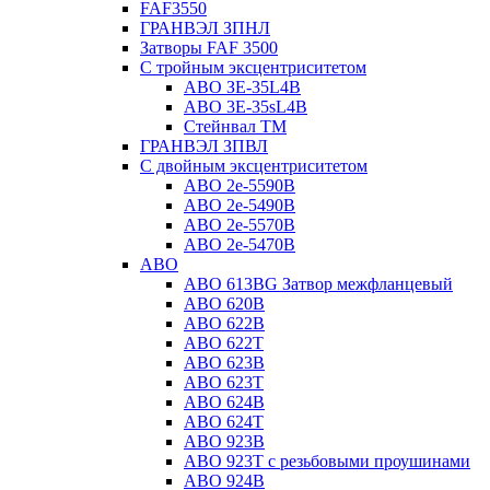
FAF3550
ГРАНВЭЛ ЗПНЛ
Затворы FAF 3500
С тройным эксцентриситетом
ABO ЗE-35L4B
ABO 3E-35sL4B
Стейнвал ТМ
ГРАНВЭЛ ЗПВЛ
С двойным эксцентриситетом
ABO 2e-5590B
ABO 2е-5490B
ABO 2е-5570B
ABO 2е-5470B
ABO
ABO 613BG Затвор межфланцевый
ABO 620B
ABO 622B
ABO 622T
ABO 623B
ABO 623T
ABO 624В
ABO 624Т
ABO 923B
ABO 923Т с резьбовыми проушинами
ABO 924B