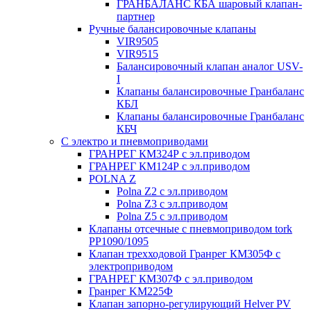
ГРАНБАЛАНС КБА шаровый клапан-
партнер
Ручные балансировочные клапаны
VIR9505
VIR9515
Балансировочный клапан аналог USV-
I
Клапаны балансировочные Гранбаланс
КБЛ
Клапаны балансировочные Гранбаланс
КБЧ
С электро и пневмоприводами
ГРАНРЕГ КМ324Р с эл.приводом
ГРАНРЕГ КМ124Р с эл.приводом
POLNA Z
Polna Z2 с эл.приводом
Polna Z3 с эл.приводом
Polna Z5 с эл.приводом
Клапаны отсечные с пневмоприводом tork
PP1090/1095
Клапан трехходовой Гранрег КМ305Ф с
электроприводом
ГРАНРЕГ КМ307Ф с эл.приводом
Гранрег KM225Ф
Клапан запорно-регулирующий Helver PV