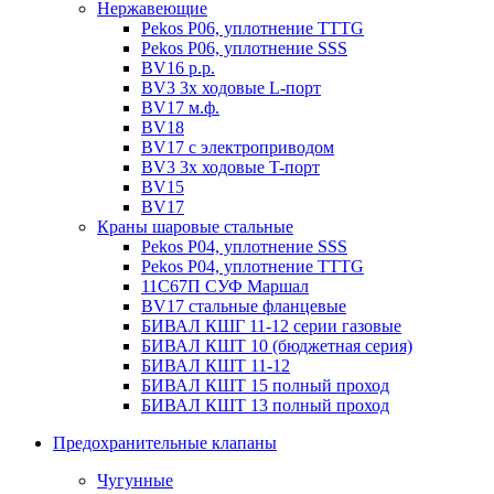
Нержавеющие
Pekos P06, уплотнение ТТТG
Pekos P06, уплотнение SSS
BV16 р.р.
BV3 3х ходовые L-порт
BV17 м.ф.
BV18
BV17 с электроприводом
BV3 3х ходовые T-порт
BV15
BV17
Краны шаровые стальные
Pekos P04, уплотнение SSS
Pekos P04, уплотнение ТТТG
11С67П СУФ Маршал
BV17 стальные фланцевые
БИВАЛ КШГ 11-12 серии газовые
БИВАЛ КШТ 10 (бюджетная серия)
БИВАЛ КШТ 11-12
БИВАЛ КШТ 15 полный проход
БИВАЛ КШТ 13 полный проход
Предохранительные клапаны
Чугунные