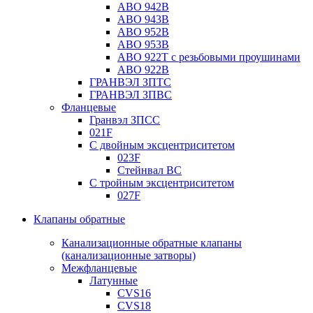
ABO 942B
ABO 943B
ABO 952B
ABO 953B
ABO 922T с резьбовыми проушинами
ABO 922B
ГРАНВЭЛ ЗПТС
ГРАНВЭЛ ЗПВС
Фланцевые
Гранвэл ЗПСС
021F
С двойным эксцентриситетом
023F
Стейнвал BC
С тройным эксцентриситетом
027F
Клапаны обратные
Канализационные обратные клапаны
(канализационные затворы)
Межфланцевые
Латунные
CVS16
CVS18