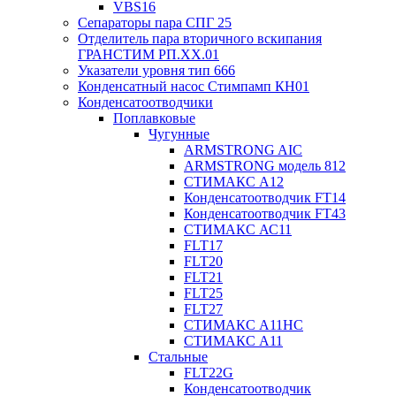
VBS16
Сепараторы пара СПГ 25
Отделитель пара вторичного вскипания
ГРАНСТИМ РП.XX.01
Указатели уровня тип 666
Конденсатный насос Стимпамп КН01
Конденсатоотводчики
Поплавковые
Чугунные
ARMSTRONG AIC
ARMSTRONG модель 812
СТИМАКС А12
Конденсатоотводчик FT14
Конденсатоотводчик FT43
СТИМАКС АС11
FLT17
FLT20
FLT21
FLT25
FLT27
СТИМАКС А11HC
СТИМАКС А11
Стальные
FLT22G
Конденсатоотводчик