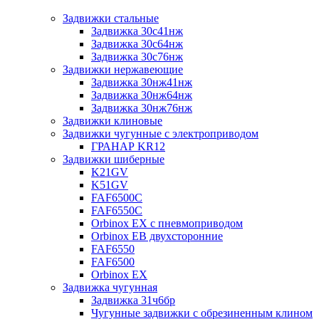
Задвижки стальные
Задвижка 30с41нж
Задвижка 30с64нж
Задвижка 30с76нж
Задвижки нержавеющие
Задвижка 30нж41нж
Задвижка 30нж64нж
Задвижка 30нж76нж
Задвижки клиновые
Задвижки чугунные с электроприводом
ГРАНАР KR12
Задвижки шиберные
K21GV
K51GV
FAF6500C
FAF6550С
Orbinox EX с пневмоприводом
Orbinox EB двухсторонние
FAF6550
FAF6500
Orbinox EX
Задвижка чугунная
Задвижка 31ч6бр
Чугунные задвижки с обрезиненным клином