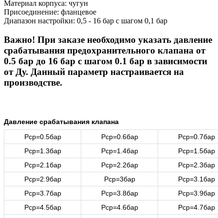
Материал корпуса: чугун
Присоединение: фланцевое
Диапазон настройки: 0,5 - 16 бар с шагом 0,1 бар
Важно! При заказе необходимо указать давление
срабатывания предохранительного клапана от
0.5 бар до 16 бар с шагом 0.1 бар в зависимости
от Ду. Данный параметр настраивается на
производстве.
Давление срабатывания клапана
Рср=0.5бар
Рср=0.6бар
Рср=0.7бар
Рср=1.3бар
Рср=1.4бар
Рср=1.5бар
Рср=2.1бар
Рср=2.2бар
Рср=2.3бар
Рср=2.9бар
Рср=3бар
Рср=3.1бар
Рср=3.7бар
Рср=3.8бар
Рср=3.9бар
Рср=4.5бар
Рср=4.6бар
Рср=4.7бар