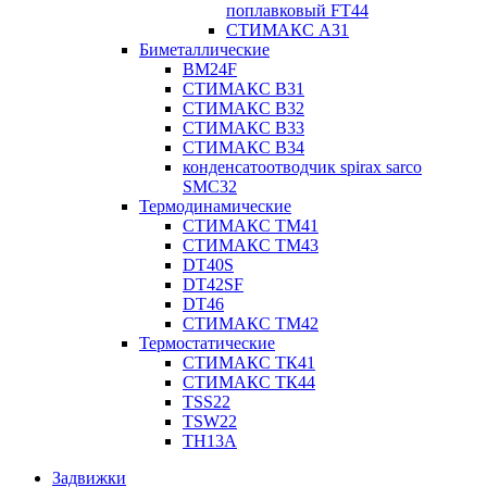
поплавковый FT44
СТИМАКС А31
Биметаллические
BM24F
СТИМАКС B31
СТИМАКС В32
СТИМАКС В33
СТИМАКС B34
конденсатоотводчик spirax sarco
SMC32
Термодинамические
СТИМАКС ТМ41
СТИМАКС ТМ43
DT40S
DT42SF
DT46
СТИМАКС ТМ42
Термостатические
СТИМАКС ТК41
СТИМАКС ТК44
TSS22
TSW22
TH13A
Задвижки