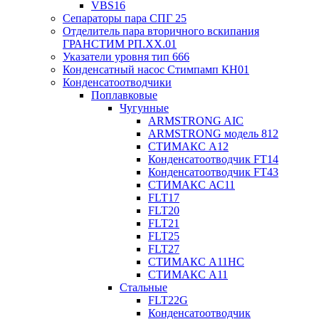
VBS16
Сепараторы пара СПГ 25
Отделитель пара вторичного вскипания
ГРАНСТИМ РП.XX.01
Указатели уровня тип 666
Конденсатный насос Стимпамп КН01
Конденсатоотводчики
Поплавковые
Чугунные
ARMSTRONG AIC
ARMSTRONG модель 812
СТИМАКС А12
Конденсатоотводчик FT14
Конденсатоотводчик FT43
СТИМАКС АС11
FLT17
FLT20
FLT21
FLT25
FLT27
СТИМАКС А11HC
СТИМАКС А11
Стальные
FLT22G
Конденсатоотводчик