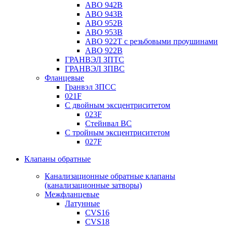
ABO 942B
ABO 943B
ABO 952B
ABO 953B
ABO 922T с резьбовыми проушинами
ABO 922B
ГРАНВЭЛ ЗПТС
ГРАНВЭЛ ЗПВС
Фланцевые
Гранвэл ЗПСС
021F
С двойным эксцентриситетом
023F
Стейнвал BC
С тройным эксцентриситетом
027F
Клапаны обратные
Канализационные обратные клапаны
(канализационные затворы)
Межфланцевые
Латунные
CVS16
CVS18