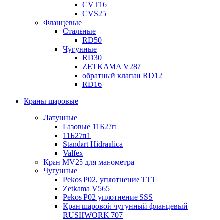
CVT16
CVS25
Фланцевые
Стальные
RD50
Чугунные
RD30
ZETKAMA V287
обратный клапан RD12
RD16
Краны шаровые
Латунные
Газовые 11Б27п
11Б27п1
Standart Hidraulica
Valfex
Кран MV25 для манометра
Чугунные
Pekos P02, уплотнение ТТТ
Zetkama V565
Pekos P02 уплотнение SSS
Кран шаровой чугунный фланцевый
RUSHWORK 707