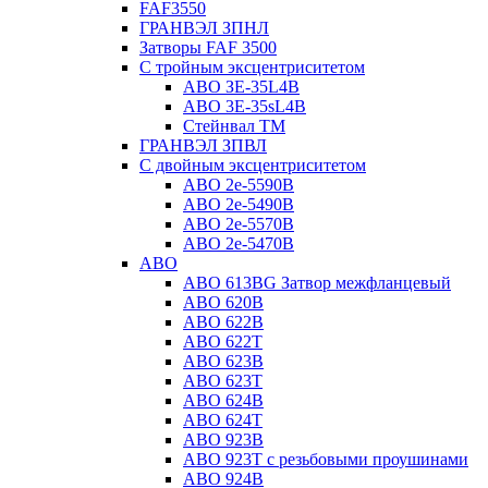
FAF3550
ГРАНВЭЛ ЗПНЛ
Затворы FAF 3500
С тройным эксцентриситетом
ABO ЗE-35L4B
ABO 3E-35sL4B
Стейнвал ТМ
ГРАНВЭЛ ЗПВЛ
С двойным эксцентриситетом
ABO 2e-5590B
ABO 2е-5490B
ABO 2е-5570B
ABO 2е-5470B
ABO
ABO 613BG Затвор межфланцевый
ABO 620B
ABO 622B
ABO 622T
ABO 623B
ABO 623T
ABO 624В
ABO 624Т
ABO 923B
ABO 923Т с резьбовыми проушинами
ABO 924B