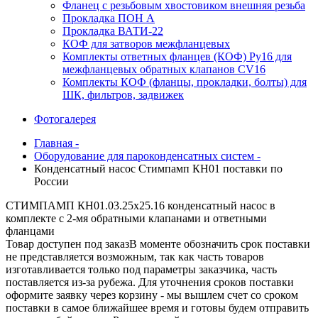
Фланец с резьбовым хвостовиком внешняя резьба
Прокладка ПОН А
Прокладка ВАТИ-22
КОФ для затворов межфланцевых
Комплекты ответных фланцев (КОФ) Ру16 для
межфланцевых обратных клапанов CV16
Комплекты КОФ (фланцы, прокладки, болты) для
ШК, фильтров, задвижек
Фотогалерея
Главная -
Оборудование для пароконденсатных систем -
Конденсатный насос Стимпамп КН01 поставки по
России
СТИМПАМП КН01.03.25х25.16 конденсатный насос в
комплекте с 2-мя обратными клапанами и ответными
фланцами
Товар доступен под заказ
В моменте обозначить срок поставки
не представляется возможным, так как часть товаров
изготавливается только под параметры заказчика, часть
поставляется из-за рубежа. Для уточнения сроков поставки
оформите заявку через корзину - мы вышлем счет со сроком
поставки в самое ближайшее время и готовы будем отправить