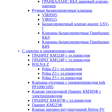
ГРАНБАЛАНС КБА шаровый клапан-
партнер
Ручные балансировочные клапаны
VIR9505
VIR9515
Балансировочный клапан аналог USV-
I
Клапаны балансировочные Гранбаланс
КБЛ
Клапаны балансировочные Гранбаланс
КБЧ
С электро и пневмоприводами
ГРАНРЕГ КМ324Р с эл.приводом
ГРАНРЕГ КМ124Р с эл.приводом
POLNA Z
Polna Z2 с эл.приводом
Polna Z3 с эл.приводом
Polna Z5 с эл.приводом
Клапаны отсечные с пневмоприводом tork
PP1090/1095
Клапан трехходовой Гранрег КМ305Ф с
электроприводом
ГРАНРЕГ КМ307Ф с эл.приводом
Гранрег KM225Ф
Клапан запорно-регулирующий Helver PV