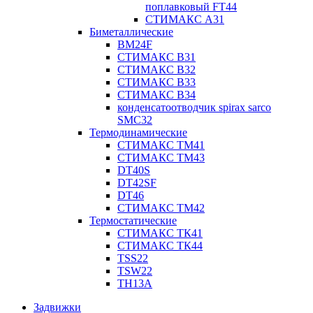
поплавковый FT44
СТИМАКС А31
Биметаллические
BM24F
СТИМАКС B31
СТИМАКС В32
СТИМАКС В33
СТИМАКС B34
конденсатоотводчик spirax sarco
SMC32
Термодинамические
СТИМАКС ТМ41
СТИМАКС ТМ43
DT40S
DT42SF
DT46
СТИМАКС ТМ42
Термостатические
СТИМАКС ТК41
СТИМАКС ТК44
TSS22
TSW22
TH13A
Задвижки