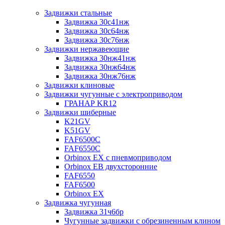
Задвижки стальные
Задвижка 30с41нж
Задвижка 30с64нж
Задвижка 30с76нж
Задвижки нержавеющие
Задвижка 30нж41нж
Задвижка 30нж64нж
Задвижка 30нж76нж
Задвижки клиновые
Задвижки чугунные с электроприводом
ГРАНАР KR12
Задвижки шиберные
K21GV
K51GV
FAF6500C
FAF6550С
Orbinox EX с пневмоприводом
Orbinox EB двухсторонние
FAF6550
FAF6500
Orbinox EX
Задвижка чугунная
Задвижка 31ч6бр
Чугунные задвижки с обрезиненным клином