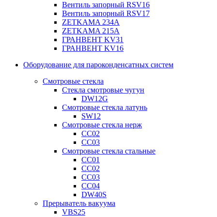
Вентиль запорный RSV16
Вентиль запорный RSV17
ZETKAMA 234A
ZETKAMA 215A
ГРАНВЕНТ KV31
ГРАНВЕНТ KV16
Оборудование для пароконденсатных систем
Смотровые стекла
Стекла смотровые чугун
DW12G
Смотровые стекла латунь
SW12
Смотровые стекла нерж
СС02
СС03
Смотровые стекла стальные
СС01
СС02
СС03
СС04
DW40S
Прерыватель вакуума
VBS25