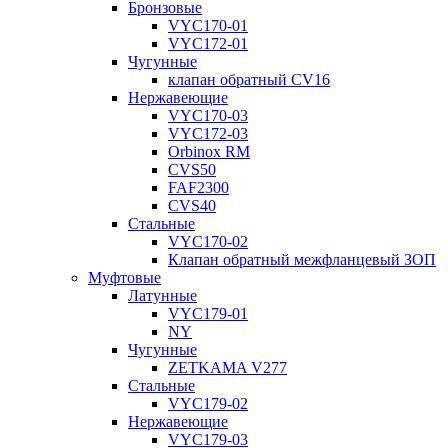
Бронзовые
VYC170-01
VYC172-01
Чугунные
клапан обратный CV16
Нержавеющие
VYC170-03
VYC172-03
Orbinox RM
CVS50
FAF2300
CVS40
Стальные
VYC170-02
Клапан обратный межфланцевый ЗОП
Муфтовые
Латунные
VYC179-01
NY
Чугунные
ZETKAMA V277
Стальные
VYC179-02
Нержавеющие
VYC179-03