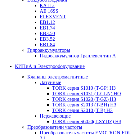
КАТ12
AE 16SS
FLEXVENT
EB1.12
EB1.74
EB3.50
EB3.52
EB1.84
Гидроаккумуляторы
Гидроаккумулятор Гранлевел тип А
КИПиА и Электрооборудование
Клапаны электромагнитные
Латунные
TORK серия S1010 (T-GP) НЗ
TORK серия S1031 (T-GLN) НО
TORK серия S1020 (T-GZ) НЗ
TORK серия S2013 (T-BH) НЗ
TORK серия S2010 (T-B) НЗ
Нержавеющие
TORK серия S6020(T-SYDZ) НЗ
Преобразователи частоты
Преобразователь частоты EMOTRON FDU
2.1