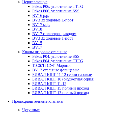
Нержавеющие
Pekos P06, уплотнение ТТТG
Pekos P06, уплотнение SSS
BV16 р.р.
BV3 3х ходовые L-порт
BV17 м.ф.
BV18
BV17 с электроприводом
BV3 3х ходовые T-порт
BV15
BV17
Краны шаровые стальные
Pekos P04, уплотнение SSS
Pekos P04, уплотнение ТТТG
11С67П СУФ Маршал
BV17 стальные фланцевые
БИВАЛ КШГ 11-12 серии газовые
БИВАЛ КШТ 10 (бюджетная серия)
БИВАЛ КШТ 11-12
БИВАЛ КШТ 15 полный проход
БИВАЛ КШТ 13 полный проход
Предохранительные клапаны
Чугунные