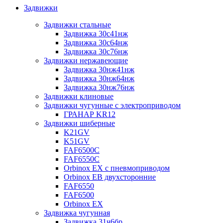
Задвижки
Задвижки стальные
Задвижка 30с41нж
Задвижка 30с64нж
Задвижка 30с76нж
Задвижки нержавеющие
Задвижка 30нж41нж
Задвижка 30нж64нж
Задвижка 30нж76нж
Задвижки клиновые
Задвижки чугунные с электроприводом
ГРАНАР KR12
Задвижки шиберные
K21GV
K51GV
FAF6500C
FAF6550С
Orbinox EX с пневмоприводом
Orbinox EB двухсторонние
FAF6550
FAF6500
Orbinox EX
Задвижка чугунная
Задвижка 31ч6бр