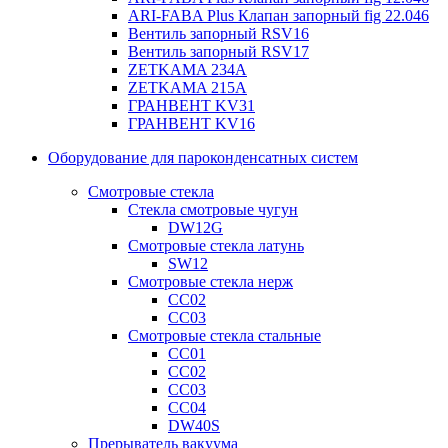
ARI-FABA Plus Клапан запорный fig 22.046
Вентиль запорный RSV16
Вентиль запорный RSV17
ZETKAMA 234A
ZETKAMA 215A
ГРАНВЕНТ KV31
ГРАНВЕНТ KV16
Оборудование для пароконденсатных систем
Смотровые стекла
Стекла смотровые чугун
DW12G
Смотровые стекла латунь
SW12
Смотровые стекла нерж
СС02
СС03
Смотровые стекла стальные
СС01
СС02
СС03
СС04
DW40S
Прерыватель вакуума