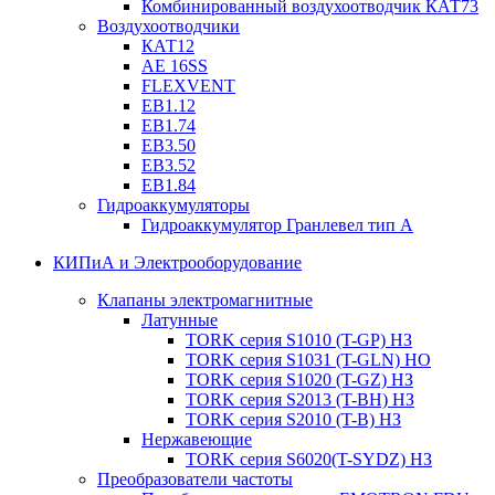
Комбинированный воздухоотводчик КАТ73
Воздухоотводчики
КАТ12
AE 16SS
FLEXVENT
EB1.12
EB1.74
EB3.50
EB3.52
EB1.84
Гидроаккумуляторы
Гидроаккумулятор Гранлевел тип А
КИПиА и Электрооборудование
Клапаны электромагнитные
Латунные
TORK серия S1010 (T-GP) НЗ
TORK серия S1031 (T-GLN) НО
TORK серия S1020 (T-GZ) НЗ
TORK серия S2013 (T-BH) НЗ
TORK серия S2010 (T-B) НЗ
Нержавеющие
TORK серия S6020(T-SYDZ) НЗ
Преобразователи частоты