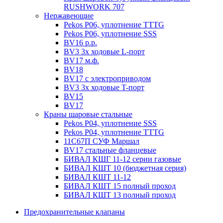
RUSHWORK 707
Нержавеющие
Pekos P06, уплотнение ТТТG
Pekos P06, уплотнение SSS
BV16 р.р.
BV3 3х ходовые L-порт
BV17 м.ф.
BV18
BV17 с электроприводом
BV3 3х ходовые T-порт
BV15
BV17
Краны шаровые стальные
Pekos P04, уплотнение SSS
Pekos P04, уплотнение ТТТG
11С67П СУФ Маршал
BV17 стальные фланцевые
БИВАЛ КШГ 11-12 серии газовые
БИВАЛ КШТ 10 (бюджетная серия)
БИВАЛ КШТ 11-12
БИВАЛ КШТ 15 полный проход
БИВАЛ КШТ 13 полный проход
Предохранительные клапаны