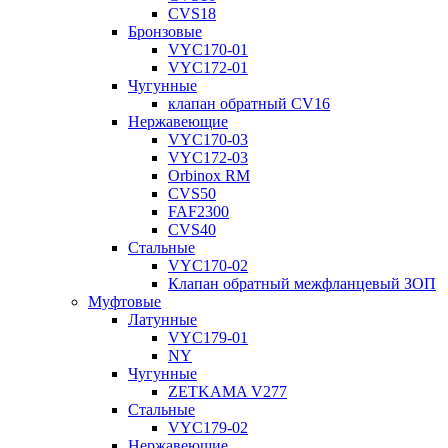
CVS18
Бронзовые
VYC170-01
VYC172-01
Чугунные
клапан обратный CV16
Нержавеющие
VYC170-03
VYC172-03
Orbinox RM
CVS50
FAF2300
CVS40
Стальные
VYC170-02
Клапан обратный межфланцевый ЗОП
Муфтовые
Латунные
VYC179-01
NY
Чугунные
ZETKAMA V277
Стальные
VYC179-02
Нержавеющие