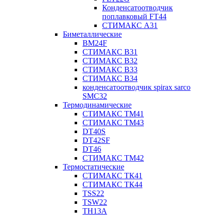
Конденсатоотводчик
поплавковый FT44
СТИМАКС А31
Биметаллические
BM24F
СТИМАКС B31
СТИМАКС В32
СТИМАКС В33
СТИМАКС B34
конденсатоотводчик spirax sarco
SMC32
Термодинамические
СТИМАКС ТМ41
СТИМАКС ТМ43
DT40S
DT42SF
DT46
СТИМАКС ТМ42
Термостатические
СТИМАКС ТК41
СТИМАКС ТК44
TSS22
TSW22
TH13A