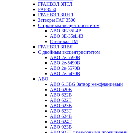
ГРАНВЭЛ ЗПТЛ
FAF3550
ГРАНВЭЛ ЗПНЛ
Затворы FAF 3500
С тройным эксцентриситетом
ABO ЗE-35L4B
ABO 3E-35sL4B
Стейнвал ТМ
ГРАНВЭЛ ЗПВЛ
С двойным эксцентриситетом
ABO 2e-5590B
ABO 2е-5490B
ABO 2е-5570B
ABO 2е-5470B
ABO
ABO 613BG Затвор межфланцевый
ABO 620B
ABO 622B
ABO 622T
ABO 623B
ABO 623T
ABO 624В
ABO 624Т
ABO 923B
ABO 923Т с резьбовыми проушинами