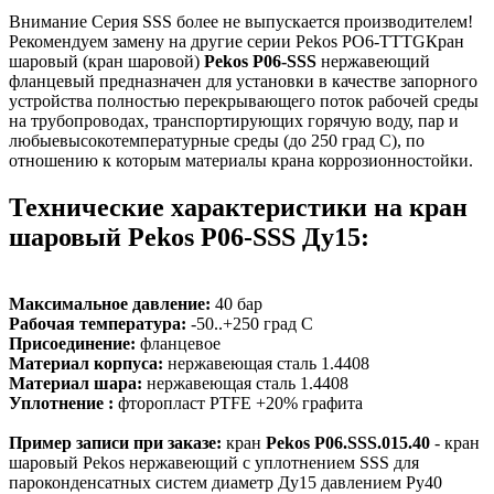
Внимание Серия SSS более не выпускается производителем!
Рекомендуем замену на другие серии Pekos РО6-TTTGКран
шаровый (кран шаровой)
Pekos P06-SSS
нержавеющий
фланцевый предназначен для установки в качестве запорного
устройства полностью перекрывающего поток рабочей среды
на трубопроводах, транспортирующих горячую воду, пар и
любыевысокотемпературные среды (до 250 град С), по
отношению к которым материалы крана коррозионностойки.
Технические характеристики на кран
шаровый Pekos P06-SSS Ду15:
Максимальное давление:
40 бар
Рабочая температура:
-50..+250 град С
Присоединение:
фланцевое
Материал корпуса:
нержавеющая сталь 1.4408
Материал шара:
нержавеющая сталь 1.4408
Уплотнение :
фторопласт PTFE +20% графита
Пример записи при заказе:
кран
Pekos P06.SSS.015.40
- кран
шаровый Pekos нержавеющий с уплотнением SSS для
пароконденсатных систем диаметр Ду15 давлением Ру40