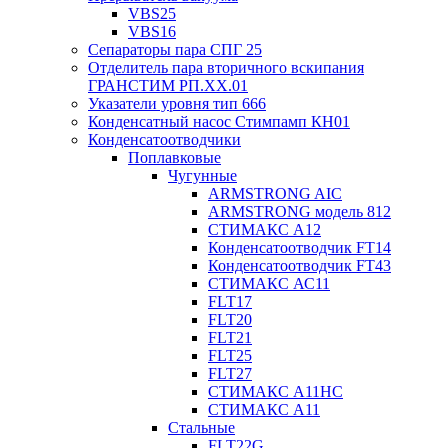
VBS25
VBS16
Сепараторы пара СПГ 25
Отделитель пара вторичного вскипания
ГРАНСТИМ РП.XX.01
Указатели уровня тип 666
Конденсатный насос Стимпамп КН01
Конденсатоотводчики
Поплавковые
Чугунные
ARMSTRONG AIC
ARMSTRONG модель 812
СТИМАКС А12
Конденсатоотводчик FT14
Конденсатоотводчик FT43
СТИМАКС АС11
FLT17
FLT20
FLT21
FLT25
FLT27
СТИМАКС А11HC
СТИМАКС А11
Стальные
FLT22G