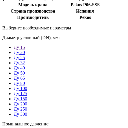
Модель крана
Pekos P06-SSS
Страна производства
Испания
Производитель
Pekos
Выберите необходимые параметры
Диаметр условный (DN), мм:
Ду 15
Ду 20
Ду 25
Ду 32
Ду 40
Ду 50
Ду 65
Ду 80
Ду 100
Ду 125
Ду 150
Ду 200
Ду 250
Ду 300
Номинальное давление: