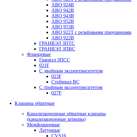
ABO 924B
ABO 942B
ABO 943B
ABO 952B
ABO 953B
ABO 922T с резьбовыми проушинами
ABO 922B
ГРАНВЭЛ ЗПТС
ГРАНВЭЛ ЗПВС
Фланцевые
Гранвэл ЗПСС
021F
С двойным эксцентриситетом
023F
Стейнвал BC
С тройным эксцентриситетом
027F
Клапаны обратные
Канализационные обратные клапаны
(канализационные затворы)
Межфланцевые
Латунные
CVS16