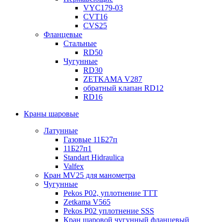
VYC179-03
CVT16
CVS25
Фланцевые
Стальные
RD50
Чугунные
RD30
ZETKAMA V287
обратный клапан RD12
RD16
Краны шаровые
Латунные
Газовые 11Б27п
11Б27п1
Standart Hidraulica
Valfex
Кран MV25 для манометра
Чугунные
Pekos P02, уплотнение ТТТ
Zetkama V565
Pekos P02 уплотнение SSS
Кран шаровой чугунный фланцевый