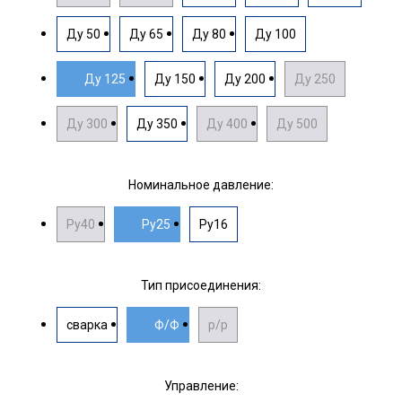
Ду 50
Ду 65
Ду 80
Ду 100
Ду 125
Ду 150
Ду 200
Ду 250
Ду 300
Ду 350
Ду 400
Ду 500
Номинальное давление:
Ру40
Ру25
Ру16
Тип присоединения:
сварка
Ф/Ф
р/р
Управление: