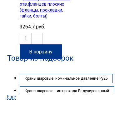
отв.фланцев плоских
(фланцы, прокладки,
гайки, болты)
3264.7 руб.
В корзину
Товар из подборок
Краны шаровые: номинальное давление Ру25
Краны шаровые: тип прохода Редуцированный
Ещё
Краны шаровые: тип присоединения Ф/Ф
Краны шаровые: материал корпуса Сталь 20
Краны шаровые: диаметр условный (DN), мм 125
Нужна помощь с подбором