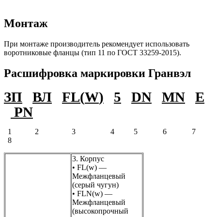
Монтаж
При монтаже производитель рекомендует использовать
воротниковые фланцы (тип 11 по ГОСТ 33259-2015).
Расшифровка маркировки Гранвэл
ЗП
ВЛ
FL
(
W
)
5
DN
MN
E
PN
1
2
3
4
5 6
7
8
3. Корпус
• FL(w) —
Межфланцевый
(серый чугун)
• FLN(w) —
Межфланцевый
(высокопрочный