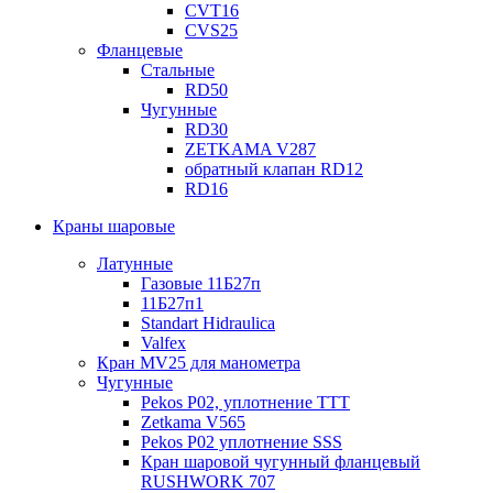
CVT16
CVS25
Фланцевые
Стальные
RD50
Чугунные
RD30
ZETKAMA V287
обратный клапан RD12
RD16
Краны шаровые
Латунные
Газовые 11Б27п
11Б27п1
Standart Hidraulica
Valfex
Кран MV25 для манометра
Чугунные
Pekos P02, уплотнение ТТТ
Zetkama V565
Pekos P02 уплотнение SSS
Кран шаровой чугунный фланцевый
RUSHWORK 707