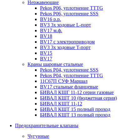
Нержавеющие
Pekos P06, уплотнение ТТТG
Pekos P06, уплотнение SSS
BV16 р.р.
BV3 3х ходовые L-порт
BV17 м.ф.
BV18
BV17 с электроприводом
BV3 3х ходовые T-порт
BV15
BV17
Краны шаровые стальные
Pekos P04, уплотнение SSS
Pekos P04, уплотнение ТТТG
11С67П СУФ Маршал
BV17 стальные фланцевые
БИВАЛ КШГ 11-12 серии газовые
БИВАЛ КШТ 10 (бюджетная серия)
БИВАЛ КШТ 11-12
БИВАЛ КШТ 15 полный проход
БИВАЛ КШТ 13 полный проход
Предохранительные клапаны
Чугунные