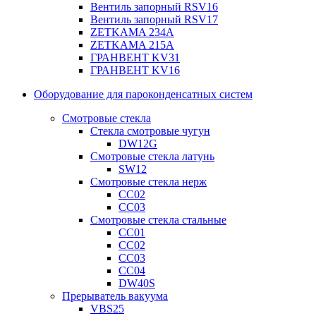
Вентиль запорный RSV16
Вентиль запорный RSV17
ZETKAMA 234A
ZETKAMA 215A
ГРАНВЕНТ KV31
ГРАНВЕНТ KV16
Оборудование для пароконденсатных систем
Смотровые стекла
Стекла смотровые чугун
DW12G
Смотровые стекла латунь
SW12
Смотровые стекла нерж
СС02
СС03
Смотровые стекла стальные
СС01
СС02
СС03
СС04
DW40S
Прерыватель вакуума
VBS25