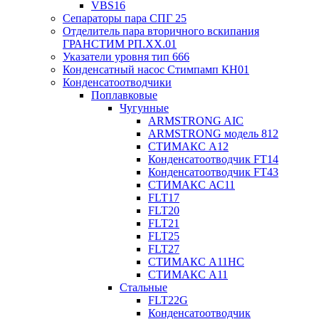
VBS16
Сепараторы пара СПГ 25
Отделитель пара вторичного вскипания
ГРАНСТИМ РП.XX.01
Указатели уровня тип 666
Конденсатный насос Стимпамп КН01
Конденсатоотводчики
Поплавковые
Чугунные
ARMSTRONG AIC
ARMSTRONG модель 812
СТИМАКС А12
Конденсатоотводчик FT14
Конденсатоотводчик FT43
СТИМАКС АС11
FLT17
FLT20
FLT21
FLT25
FLT27
СТИМАКС А11HC
СТИМАКС А11
Стальные
FLT22G
Конденсатоотводчик