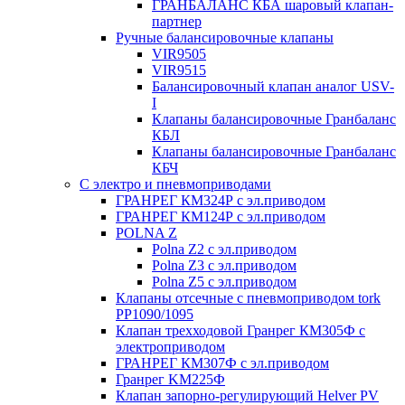
ГРАНБАЛАНС КБА шаровый клапан-
партнер
Ручные балансировочные клапаны
VIR9505
VIR9515
Балансировочный клапан аналог USV-
I
Клапаны балансировочные Гранбаланс
КБЛ
Клапаны балансировочные Гранбаланс
КБЧ
С электро и пневмоприводами
ГРАНРЕГ КМ324Р с эл.приводом
ГРАНРЕГ КМ124Р с эл.приводом
POLNA Z
Polna Z2 с эл.приводом
Polna Z3 с эл.приводом
Polna Z5 с эл.приводом
Клапаны отсечные с пневмоприводом tork
PP1090/1095
Клапан трехходовой Гранрег КМ305Ф с
электроприводом
ГРАНРЕГ КМ307Ф с эл.приводом
Гранрег KM225Ф
Клапан запорно-регулирующий Helver PV