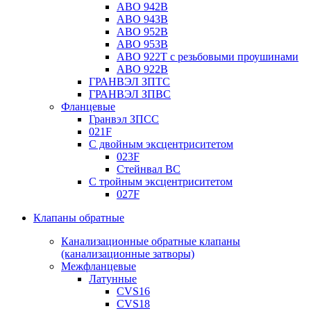
ABO 942B
ABO 943B
ABO 952B
ABO 953B
ABO 922T с резьбовыми проушинами
ABO 922B
ГРАНВЭЛ ЗПТС
ГРАНВЭЛ ЗПВС
Фланцевые
Гранвэл ЗПСС
021F
С двойным эксцентриситетом
023F
Стейнвал BC
С тройным эксцентриситетом
027F
Клапаны обратные
Канализационные обратные клапаны
(канализационные затворы)
Межфланцевые
Латунные
CVS16
CVS18