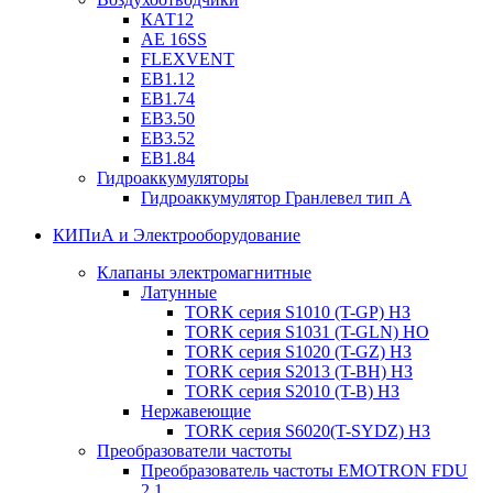
КАТ12
AE 16SS
FLEXVENT
EB1.12
EB1.74
EB3.50
EB3.52
EB1.84
Гидроаккумуляторы
Гидроаккумулятор Гранлевел тип А
КИПиА и Электрооборудование
Клапаны электромагнитные
Латунные
TORK серия S1010 (T-GP) НЗ
TORK серия S1031 (T-GLN) НО
TORK серия S1020 (T-GZ) НЗ
TORK серия S2013 (T-BH) НЗ
TORK серия S2010 (T-B) НЗ
Нержавеющие
TORK серия S6020(T-SYDZ) НЗ
Преобразователи частоты
Преобразователь частоты EMOTRON FDU
2.1