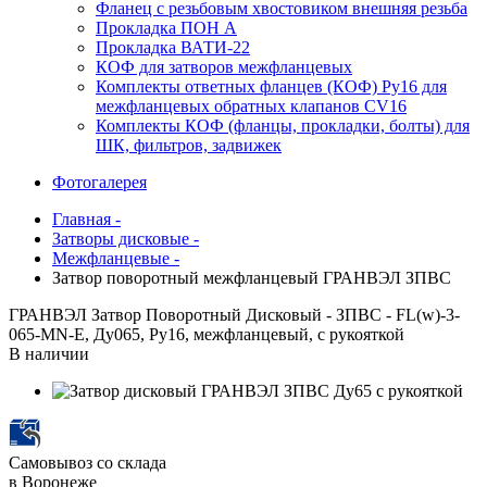
Фланец с резьбовым хвостовиком внешняя резьба
Прокладка ПОН А
Прокладка ВАТИ-22
КОФ для затворов межфланцевых
Комплекты ответных фланцев (КОФ) Ру16 для
межфланцевых обратных клапанов CV16
Комплекты КОФ (фланцы, прокладки, болты) для
ШК, фильтров, задвижек
Фотогалерея
Главная -
Затворы дисковые -
Межфланцевые -
Затвор поворотный межфланцевый ГРАНВЭЛ ЗПВС
ГРАНВЭЛ Затвор Поворотный Дисковый - ЗПВС - FL(w)-3-
065-MN-Е, Ду065, Ру16, межфланцевый, с рукояткой
В наличии
Самовывоз со склада
в Воронеже