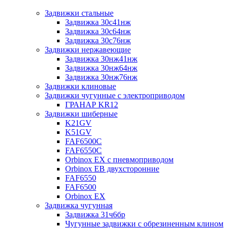
Задвижки стальные
Задвижка 30с41нж
Задвижка 30с64нж
Задвижка 30с76нж
Задвижки нержавеющие
Задвижка 30нж41нж
Задвижка 30нж64нж
Задвижка 30нж76нж
Задвижки клиновые
Задвижки чугунные с электроприводом
ГРАНАР KR12
Задвижки шиберные
K21GV
K51GV
FAF6500C
FAF6550С
Orbinox EX с пневмоприводом
Orbinox EB двухсторонние
FAF6550
FAF6500
Orbinox EX
Задвижка чугунная
Задвижка 31ч6бр
Чугунные задвижки с обрезиненным клином