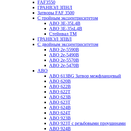
FAF3550
ГРАНВЭЛ ЗПНЛ
Затворы FAF 3500
С тройным эксцентриситетом
ABO ЗE-35L4B
ABO 3E-35sL4B
Стейнвал ТМ
ГРАНВЭЛ ЗПВЛ
С двойным эксцентриситетом
ABO 2e-5590B
ABO 2е-5490B
ABO 2е-5570B
ABO 2е-5470B
ABO
ABO 613BG Затвор межфланцевый
ABO 620B
ABO 622B
ABO 622T
ABO 623B
ABO 623T
ABO 624В
ABO 624Т
ABO 923B
ABO 923Т с резьбовыми проушинами
ABO 924B