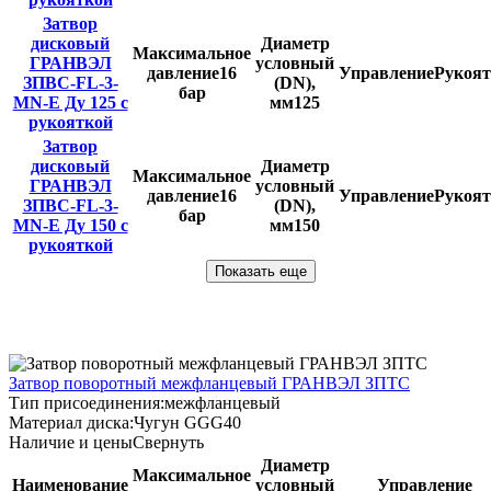
Затвор
дисковый
Диаметр
Максимальное
ГРАНВЭЛ
условный
давление
16
Управление
Рукоят
ЗПВС-FL-3-
(DN),
бар
MN-E Ду 125 с
мм
125
рукояткой
Затвор
дисковый
Диаметр
Максимальное
ГРАНВЭЛ
условный
давление
16
Управление
Рукоят
ЗПВС-FL-3-
(DN),
бар
MN-E Ду 150 с
мм
150
рукояткой
Показать еще
Затвор поворотный межфланцевый ГРАНВЭЛ ЗПТС
Тип присоединения:
межфланцевый
Материал диска:
Чугун GGG40
Наличие и цены
Свернуть
Диаметр
Максимальное
Наименование
условный
Управление