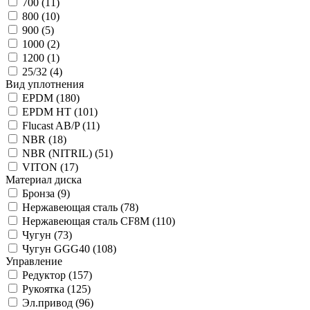
700
(11)
800
(10)
900
(5)
1000
(2)
1200
(1)
25/32
(4)
Вид уплотнения
EPDM
(180)
EPDM HT
(101)
Flucast AB/P
(11)
NBR
(18)
NBR (NITRIL)
(51)
VITON
(17)
Материал диска
Бронза
(9)
Нержавеющая сталь
(78)
Нержавеющая сталь CF8M
(110)
Чугун
(73)
Чугун GGG40
(108)
Управление
Редуктор
(157)
Рукоятка
(125)
Эл.привод
(96)