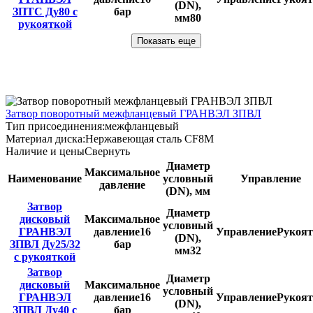
(DN),
ЗПТС Ду80 с
бар
мм
80
рукояткой
Показать еще
Затвор поворотный межфланцевый ГРАНВЭЛ ЗПВЛ
Тип присоединения:
межфланцевый
Материал диска:
Нержавеющая сталь CF8M
Наличие и цены
Свернуть
Диаметр
Максимальное
Наименование
условный
Управление
давление
(DN), мм
Затвор
Диаметр
дисковый
Максимальное
условный
ГРАНВЭЛ
давление
16
Управление
Рукоят
(DN),
ЗПВЛ Ду25/32
бар
мм
32
с рукояткой
Затвор
Диаметр
дисковый
Максимальное
условный
ГРАНВЭЛ
давление
16
Управление
Рукоят
(DN),
ЗПВЛ Ду40 с
бар