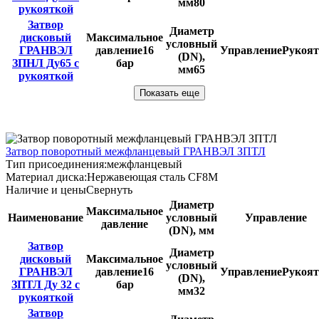
мм
80
рукояткой
Затвор
Диаметр
дисковый
Максимальное
условный
ГРАНВЭЛ
давление
16
Управление
Рукоят
(DN),
ЗПНЛ Ду65 с
бар
мм
65
рукояткой
Показать еще
Затвор поворотный межфланцевый ГРАНВЭЛ ЗПТЛ
Тип присоединения:
межфланцевый
Материал диска:
Нержавеющая сталь CF8M
Наличие и цены
Свернуть
Диаметр
Максимальное
Наименование
условный
Управление
давление
(DN), мм
Затвор
Диаметр
дисковый
Максимальное
условный
ГРАНВЭЛ
давление
16
Управление
Рукоят
(DN),
ЗПТЛ Ду 32 с
бар
мм
32
рукояткой
Затвор