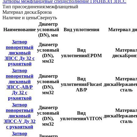
Затворы межфланцевые специсполнение ГРАНВЭЛ ЗПСС
Тип присоединения:
межфланцевый
Материал диска:
Бронза
Наличие и цены
Свернуть
Диаметр
Наименование
условный
Вид уплотнения
Материал ди
(DN), мм
Затвор
Диаметр
поворотный
условный
Вид
Материа
дисковый
(DN),
уплотнения
EPDM
диска
Брон
ЗПСС Ду 32 с
мм
32
рукояткой
Затвор
поворотный
Диаметр
Вид
Материа
дисковый
условный
уплотнения
Flucast
диска
Нержав
ЗПСС-AB/P
(DN),
AB/P
сталь
Ду 32 с
мм
32
рукояткой
Затвор
Диаметр
поворотный
Материа
условный
Вид
дисковый
диска
Нержав
(DN),
уплотнения
VITON
ЗПСС-V Ду 32
сталь
мм
32
с рукояткой
Затвор
Диаметр