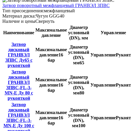
Затвор поворотный межфланцевый ГРАНВЭЛ ЗПВС
Тип присоединения:
межфланцевый
Материал диска:
Чугун GGG40
Наличие и цены
Свернуть
Диаметр
Максимальное
Наименование
условный
Управление
давление
(DN), мм
Затвор
Диаметр
дисковый
Максимальное
условный
ГРАНВЭЛ
давление
16
Управление
Рукоят
(DN),
ЗПВС Ду65 с
бар
мм
65
рукояткой
Затвор
дисковый
Диаметр
Максимальное
ГРАНВЭЛ
условный
давление
16
Управление
Рукоят
ЗПВС-FL-3-
(DN),
бар
MN-E Ду 80 с
мм
80
рукояткой
Затвор
дисковый
Диаметр
Максимальное
ГРАНВЭЛ
условный
давление
16
Управление
Рукоят
ЗПВС-FL-3-
(DN),
бар
MN-E Ду 100 с
мм
100
рукояткой