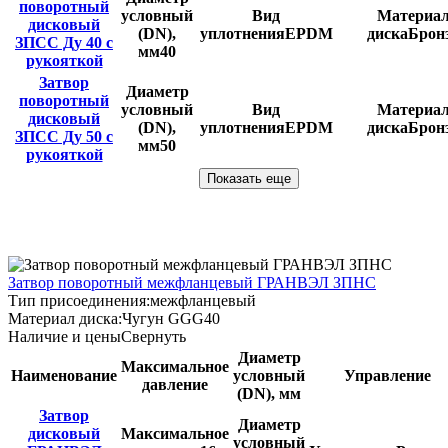
поворотный
условный
Вид
Материа
дисковый
(DN),
уплотнения
EPDM
диска
Брон
ЗПСС Ду 40 с
мм
40
рукояткой
Затвор
Диаметр
поворотный
условный
Вид
Материа
дисковый
(DN),
уплотнения
EPDM
диска
Брон
ЗПСС Ду 50 с
мм
50
рукояткой
Показать еще
Затвор поворотный межфланцевый ГРАНВЭЛ ЗПНС
Тип присоединения:
межфланцевый
Материал диска:
Чугун GGG40
Наличие и цены
Свернуть
Диаметр
Максимальное
Наименование
условный
Управление
давление
(DN), мм
Затвор
Диаметр
дисковый
Максимальное
условный