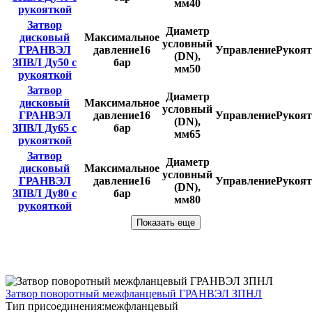
мм
40
рукояткой
Затвор
Диаметр
дисковый
Максимальное
условный
ГРАНВЭЛ
давление
16
Управление
Рукоят
(DN),
ЗПВЛ Ду50 с
бар
мм
50
рукояткой
Затвор
Диаметр
дисковый
Максимальное
условный
ГРАНВЭЛ
давление
16
Управление
Рукоят
(DN),
ЗПВЛ Ду65 с
бар
мм
65
рукояткой
Затвор
Диаметр
дисковый
Максимальное
условный
ГРАНВЭЛ
давление
16
Управление
Рукоят
(DN),
ЗПВЛ Ду80 с
бар
мм
80
рукояткой
Показать еще
Затвор поворотный межфланцевый ГРАНВЭЛ ЗПНЛ
Тип присоединения:
межфланцевый