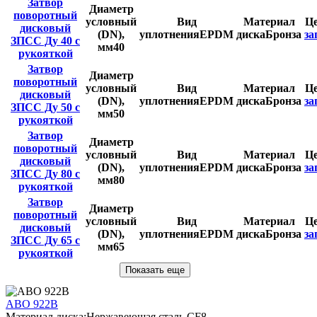
Затвор
Диаметр
поворотный
условный
Вид
Материал
Ц
дисковый
(DN),
уплотнения
EPDM
диска
Бронза
за
ЗПСС Ду 40 с
мм
40
рукояткой
Затвор
Диаметр
поворотный
условный
Вид
Материал
Ц
дисковый
(DN),
уплотнения
EPDM
диска
Бронза
за
ЗПСС Ду 50 с
мм
50
рукояткой
Затвор
Диаметр
поворотный
условный
Вид
Материал
Ц
дисковый
(DN),
уплотнения
EPDM
диска
Бронза
за
ЗПСС Ду 80 с
мм
80
рукояткой
Затвор
Диаметр
поворотный
условный
Вид
Материал
Ц
дисковый
(DN),
уплотнения
EPDM
диска
Бронза
за
ЗПСС Ду 65 с
мм
65
рукояткой
Показать еще
ABO 922B
Материал диска:
Нержавеющая сталь CF8