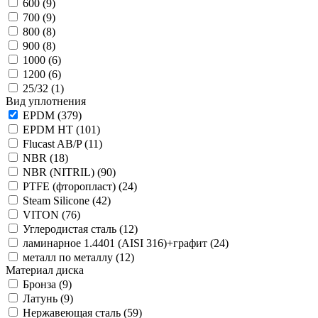
600
(9)
700
(9)
800
(8)
900
(8)
1000
(6)
1200
(6)
25/32
(1)
Вид уплотнения
EPDM
(379)
EPDM HT
(101)
Flucast AB/P
(11)
NBR
(18)
NBR (NITRIL)
(90)
PTFE (фторопласт)
(24)
Steam Silicone
(42)
VITON
(76)
Углеродистая сталь
(12)
ламинарное 1.4401 (AISI 316)+графит
(24)
металл по металлу
(12)
Материал диска
Бронза
(9)
Латунь
(9)
Нержавеющая сталь
(59)