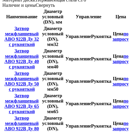
Наличие и цены
Свернуть
Диаметр
Наименование
условный
Управление
Цена
(DN), мм
Затвор
Диаметр
межфланцевый
условный
Цена
по
Управление
Рукоятка
ABO 922B Ду 32
(DN),
запросу
с рукояткой
мм
32
Затвор
Диаметр
межфланцевый
условный
Цена
по
Управление
Рукоятка
ABO 922B Ду 40
(DN),
запросу
с рукояткой
мм
40
Затвор
Диаметр
межфланцевый
условный
Цена
по
Управление
Рукоятка
ABO 922B Ду 50
(DN),
запросу
с рукояткой
мм
50
Затвор
Диаметр
межфланцевый
условный
Цена
по
Управление
Рукоятка
ABO 922B Ду 65
(DN),
запросу
с рукояткой
мм
65
Затвор
Диаметр
межфланцевый
условный
Цена
по
Управление
Рукоятка
ABO 922B Ду 80
(DN),
запросу