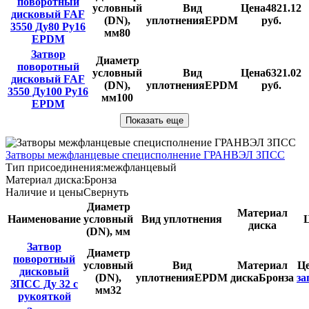
поворотный
условный
Вид
Цена
4821.12
дисковый FAF
(DN),
уплотнения
EPDM
руб.
3550 Ду80 Ру16
мм
80
EPDM
Затвор
Диаметр
поворотный
условный
Вид
Цена
6321.02
дисковый FAF
(DN),
уплотнения
EPDM
руб.
3550 Ду100 Ру16
мм
100
EPDM
Показать еще
Затворы межфланцевые специсполнение ГРАНВЭЛ ЗПСС
Тип присоединения:
межфланцевый
Материал диска:
Бронза
Наличие и цены
Свернуть
Диаметр
Материал
Наименование
условный
Вид уплотнения
диска
(DN), мм
Затвор
Диаметр
поворотный
условный
Вид
Материал
Ц
дисковый
(DN),
уплотнения
EPDM
диска
Бронза
за
ЗПСС Ду 32 с
мм
32
рукояткой