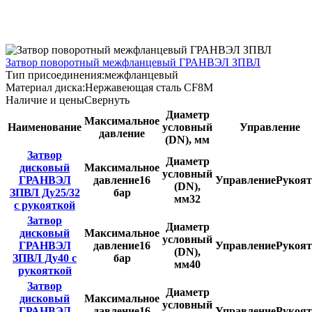
Затвор поворотный межфланцевый ГРАНВЭЛ ЗПВЛ
Тип присоединения:
межфланцевый
Материал диска:
Нержавеющая сталь CF8M
Наличие и цены
Свернуть
Диаметр
Максимальное
Наименование
условный
Управление
давление
(DN), мм
Затвор
Диаметр
дисковый
Максимальное
условный
ГРАНВЭЛ
давление
16
Управление
Рукоят
(DN),
ЗПВЛ Ду25/32
бар
мм
32
с рукояткой
Затвор
Диаметр
дисковый
Максимальное
условный
ГРАНВЭЛ
давление
16
Управление
Рукоят
(DN),
ЗПВЛ Ду40 с
бар
мм
40
рукояткой
Затвор
Диаметр
дисковый
Максимальное
условный
ГРАНВЭЛ
давление
16
Управление
Рукоят