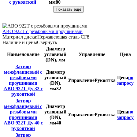
с рукояткой
мм
80
Показать еще
ABO 922T с резьбовыми проушинами
Материал диска:
Нержавеющая сталь CF8
Наличие и цены
Свернуть
Диаметр
Наименование
условный
Управление
Цена
(DN), мм
Затвор
межфланцевый с
Диаметр
резьбовыми
условный
Цена
по
Управление
Рукоятка
проушинами
(DN),
запросу
ABO 922T Ду 32 с
мм
32
рукояткой
Затвор
межфланцевый с
Диаметр
резьбовыми
условный
Цена
по
Управление
Рукоятка
проушинами
(DN),
запросу
ABO 922T Ду 40 с
мм
40
рукояткой
Затвор