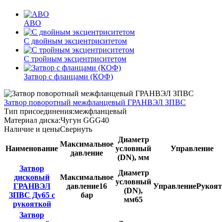
ABO
С двойным эксцентриситетом
С тройным эксцентриситетом
Затвор с фланцами (КОФ)
Затвор поворотный межфланцевый ГРАНВЭЛ ЗПВС
Тип присоединения:
межфланцевый
Материал диска:
Чугун GGG40
Наличие и цены
Свернуть
Диаметр
Максимальное
Наименование
условный
Управление
давление
(DN), мм
Затвор
Диаметр
дисковый
Максимальное
условный
ГРАНВЭЛ
давление
16
Управление
Рукоят
(DN),
ЗПВС Ду65 с
бар
мм
65
рукояткой
Затвор