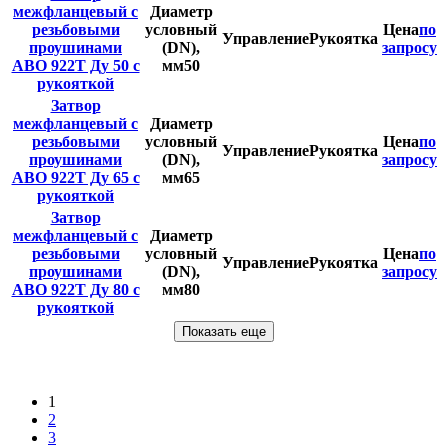
межфланцевый с
Диаметр
резьбовыми
условный
Цена
по
Управление
Рукоятка
проушинами
(DN),
запросу
ABO 922T Ду 50 с
мм
50
рукояткой
Затвор
межфланцевый с
Диаметр
резьбовыми
условный
Цена
по
Управление
Рукоятка
проушинами
(DN),
запросу
ABO 922T Ду 65 с
мм
65
рукояткой
Затвор
межфланцевый с
Диаметр
резьбовыми
условный
Цена
по
Управление
Рукоятка
проушинами
(DN),
запросу
ABO 922T Ду 80 с
мм
80
рукояткой
Показать еще
1
2
3