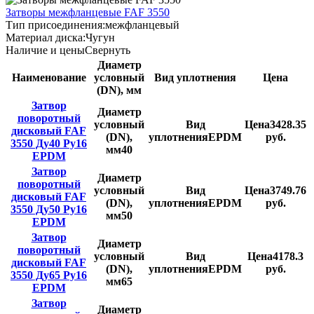
Затворы межфланцевые FAF 3550
Тип присоединения:
межфланцевый
Материал диска:
Чугун
Наличие и цены
Свернуть
Диаметр
Наименование
условный
Вид уплотнения
Цена
(DN), мм
Затвор
Диаметр
поворотный
условный
Вид
Цена
3428.35
дисковый FAF
(DN),
уплотнения
EPDM
руб.
3550 Ду40 Ру16
мм
40
EPDM
Затвор
Диаметр
поворотный
условный
Вид
Цена
3749.76
дисковый FAF
(DN),
уплотнения
EPDM
руб.
3550 Ду50 Ру16
мм
50
EPDM
Затвор
Диаметр
поворотный
условный
Вид
Цена
4178.3
дисковый FAF
(DN),
уплотнения
EPDM
руб.
3550 Ду65 Ру16
мм
65
EPDM
Затвор
Диаметр