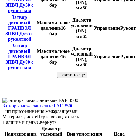
(DN),
ЗПВЛ Ду50 с
бар
мм
50
рукояткой
Затвор
Диаметр
дисковый
Максимальное
условный
ГРАНВЭЛ
давление
16
Управление
Рукоят
(DN),
ЗПВЛ Ду65 с
бар
мм
65
рукояткой
Затвор
Диаметр
дисковый
Максимальное
условный
ГРАНВЭЛ
давление
16
Управление
Рукоят
(DN),
ЗПВЛ Ду80 с
бар
мм
80
рукояткой
Показать еще
Затворы межфланцевые FAF 3500
Тип присоединения:
межфланцевый
Материал диска:
Нержавеющая сталь
Наличие и цены
Свернуть
Диаметр
Наименование
условный
Вид уплотнения
Цена