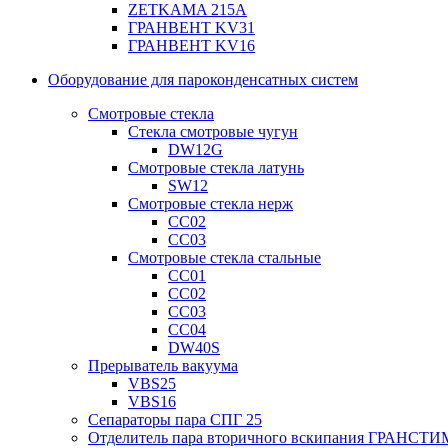
ZETKAMA 215A
ГРАНВЕНТ KV31
ГРАНВЕНТ KV16
Оборудование для пароконденсатных систем
Смотровые стекла
Стекла смотровые чугун
DW12G
Смотровые стекла латунь
SW12
Смотровые стекла нерж
СС02
СС03
Смотровые стекла стальные
СС01
СС02
СС03
СС04
DW40S
Прерыватель вакуума
VBS25
VBS16
Сепараторы пара СПГ 25
Отделитель пара вторичного вскипания ГРАНСТИ