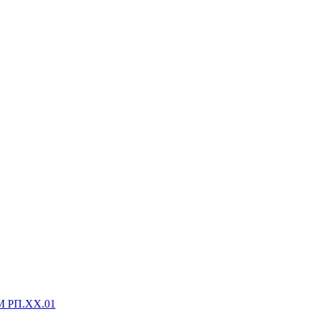
М РП.XX.01