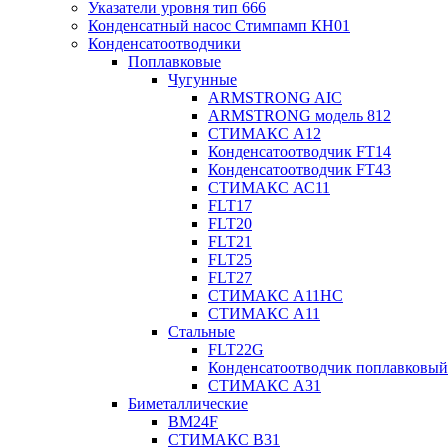
Указатели уровня тип 666
Конденсатный насос Стимпамп КН01
Конденсатоотводчики
Поплавковые
Чугунные
ARMSTRONG AIC
ARMSTRONG модель 812
СТИМАКС А12
Конденсатоотводчик FT14
Конденсатоотводчик FT43
СТИМАКС АС11
FLT17
FLT20
FLT21
FLT25
FLT27
СТИМАКС А11HC
СТИМАКС А11
Стальные
FLT22G
Конденсатоотводчик поплавковый
СТИМАКС А31
Биметаллические
BM24F
СТИМАКС B31