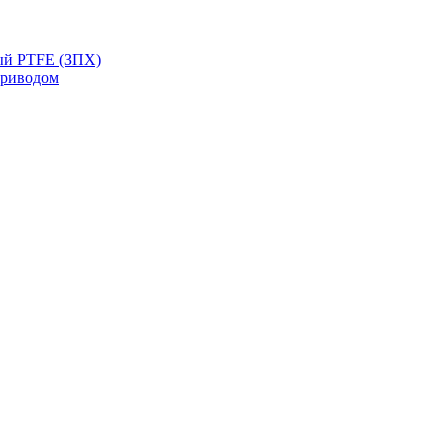
ый PTFE (ЗПХ)
приводом