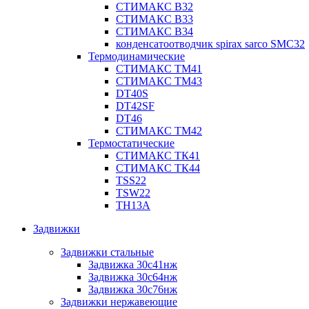
СТИМАКС В32
СТИМАКС В33
СТИМАКС B34
конденсатоотводчик spirax sarco SMC32
Термодинамические
СТИМАКС ТМ41
СТИМАКС ТМ43
DT40S
DT42SF
DT46
СТИМАКС ТМ42
Термостатические
СТИМАКС ТК41
СТИМАКС ТК44
TSS22
TSW22
TH13A
Задвижки
Задвижки стальные
Задвижка 30с41нж
Задвижка 30с64нж
Задвижка 30с76нж
Задвижки нержавеющие