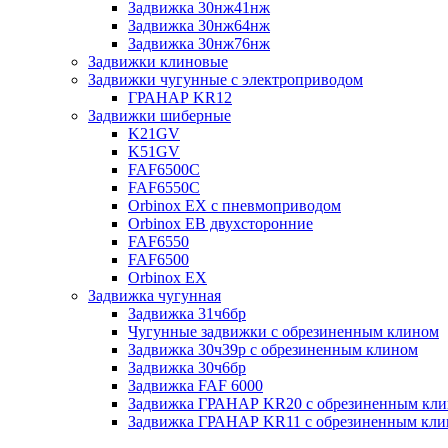
Задвижка 30нж41нж
Задвижка 30нж64нж
Задвижка 30нж76нж
Задвижки клиновые
Задвижки чугунные с электроприводом
ГРАНАР KR12
Задвижки шиберные
K21GV
K51GV
FAF6500C
FAF6550С
Orbinox EX с пневмоприводом
Orbinox EB двухсторонние
FAF6550
FAF6500
Orbinox EX
Задвижка чугунная
Задвижка 31ч6бр
Чугунные задвижки с обрезиненным клином
Задвижка 30ч39р с обрезиненным клином
Задвижка 30ч6бр
Задвижка FAF 6000
Задвижка ГРАНАР KR20 с обрезиненным кл
Задвижка ГРАНАР KR11 с обрезиненным кл