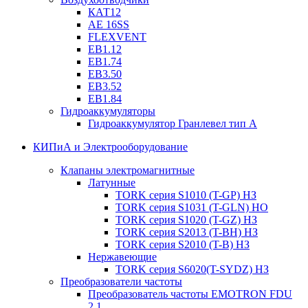
КАТ12
AE 16SS
FLEXVENT
EB1.12
EB1.74
EB3.50
EB3.52
EB1.84
Гидроаккумуляторы
Гидроаккумулятор Гранлевел тип А
КИПиА и Электрооборудование
Клапаны электромагнитные
Латунные
TORK серия S1010 (T-GP) НЗ
TORK серия S1031 (T-GLN) НО
TORK серия S1020 (T-GZ) НЗ
TORK серия S2013 (T-BH) НЗ
TORK серия S2010 (T-B) НЗ
Нержавеющие
TORK серия S6020(T-SYDZ) НЗ
Преобразователи частоты
Преобразователь частоты EMOTRON FDU
2.1