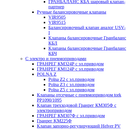
ГРАНБАЛАНС КБА шаровый клапан-
партнер
Ручные балансировочные клапаны
VIR9505
VIR9515
Балансировочный клапан аналог USV-
I
Клапаны балансировочные Гранбаланс
КБЛ
Клапаны балансировочные Гранбаланс
КБЧ
С электро и пневмоприводами
ГРАНРЕГ КМ324Р с эл.приводом
ГРАНРЕГ КМ124Р с эл.приводом
POLNA Z
Polna Z2 с эл.приводом
Polna Z3 с эл.приводом
Polna Z5 с эл.приводом
Клапаны отсечные с пневмоприводом tork
PP1090/1095
Клапан трехходовой Гранрег КМ305Ф с
электроприводом
ГРАНРЕГ КМ307Ф с эл.приводом
Гранрег KM225Ф
Клапан запорно-регулирующий Helver PV