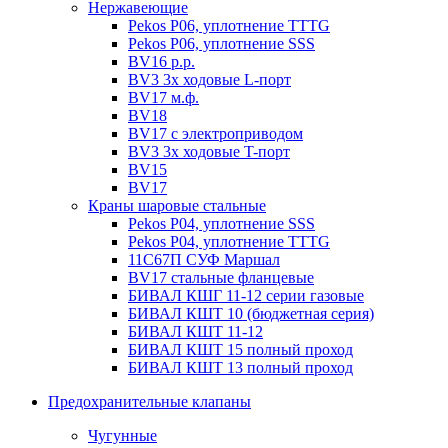
Нержавеющие
Pekos P06, уплотнение ТТТG
Pekos P06, уплотнение SSS
BV16 р.р.
BV3 3х ходовые L-порт
BV17 м.ф.
BV18
BV17 с электроприводом
BV3 3х ходовые T-порт
BV15
BV17
Краны шаровые стальные
Pekos P04, уплотнение SSS
Pekos P04, уплотнение ТТТG
11С67П СУФ Маршал
BV17 стальные фланцевые
БИВАЛ КШГ 11-12 серии газовые
БИВАЛ КШТ 10 (бюджетная серия)
БИВАЛ КШТ 11-12
БИВАЛ КШТ 15 полный проход
БИВАЛ КШТ 13 полный проход
Предохранительные клапаны
Чугунные