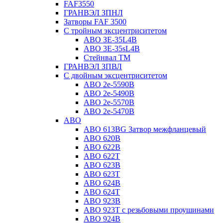
FAF3550
ГРАНВЭЛ ЗПНЛ
Затворы FAF 3500
С тройным эксцентриситетом
ABO ЗE-35L4B
ABO 3E-35sL4B
Стейнвал ТМ
ГРАНВЭЛ ЗПВЛ
С двойным эксцентриситетом
ABO 2e-5590B
ABO 2е-5490B
ABO 2е-5570B
ABO 2е-5470B
ABO
ABO 613BG Затвор межфланцевый
ABO 620B
ABO 622B
ABO 622T
ABO 623B
ABO 623T
ABO 624В
ABO 624Т
ABO 923B
ABO 923Т с резьбовыми проушинами
ABO 924B