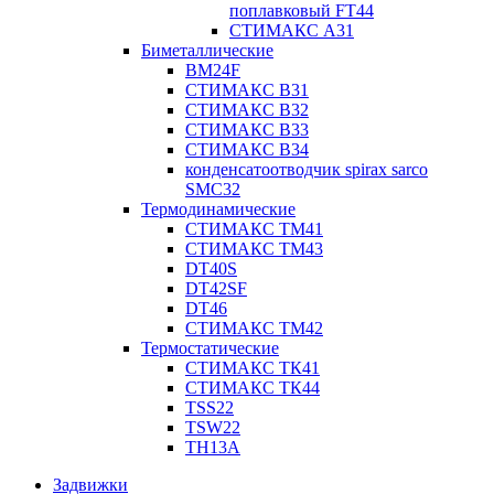
поплавковый FT44
СТИМАКС А31
Биметаллические
BM24F
СТИМАКС B31
СТИМАКС В32
СТИМАКС В33
СТИМАКС B34
конденсатоотводчик spirax sarco
SMC32
Термодинамические
СТИМАКС ТМ41
СТИМАКС ТМ43
DT40S
DT42SF
DT46
СТИМАКС ТМ42
Термостатические
СТИМАКС ТК41
СТИМАКС ТК44
TSS22
TSW22
TH13A
Задвижки