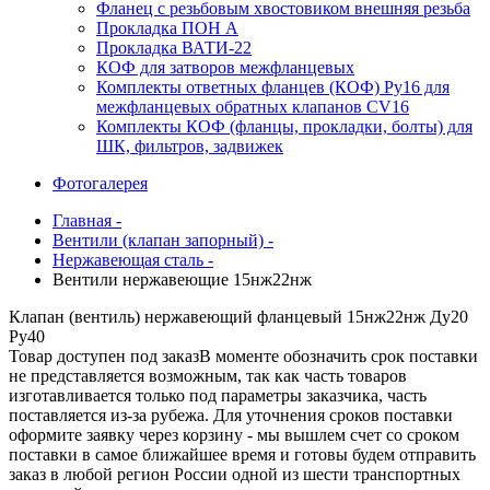
Фланец с резьбовым хвостовиком внешняя резьба
Прокладка ПОН А
Прокладка ВАТИ-22
КОФ для затворов межфланцевых
Комплекты ответных фланцев (КОФ) Ру16 для
межфланцевых обратных клапанов CV16
Комплекты КОФ (фланцы, прокладки, болты) для
ШК, фильтров, задвижек
Фотогалерея
Главная -
Вентили (клапан запорный) -
Нержавеющая сталь -
Вентили нержавеющие 15нж22нж
Клапан (вентиль) нержавеющий фланцевый 15нж22нж Ду20
Ру40
Товар доступен под заказ
В моменте обозначить срок поставки
не представляется возможным, так как часть товаров
изготавливается только под параметры заказчика, часть
поставляется из-за рубежа. Для уточнения сроков поставки
оформите заявку через корзину - мы вышлем счет со сроком
поставки в самое ближайшее время и готовы будем отправить
заказ в любой регион России одной из шести транспортных