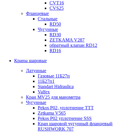
CVT16
CVS25
Фланцевые
Стальные
RD50
Чугунные
RD30
ZETKAMA V287
обратный клапан RD12
RD16
Краны шаровые
Латунные
Газовые 11Б27п
11Б27п1
Standart Hidraulica
Valfex
Кран MV25 для манометра
Чугунные
Pekos P02, уплотнение ТТТ
Zetkama V565
Pekos P02 уплотнение SSS
Кран шаровой чугунный фланцевый
RUSHWORK 707