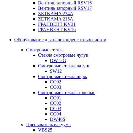
Вентиль запорный RSV16
Вентиль запорный RSV17
ZETKAMA 234A
ZETKAMA 215A
ГРАНВЕНТ KV31
ГРАНВЕНТ KV16
Оборудование для пароконденсатных систем
Смотровые стекла
Стекла смотровые чугун
DW12G
Смотровые стекла латунь
SW12
Смотровые стекла нерж
СС02
СС03
Смотровые стекла стальные
СС01
СС02
СС03
СС04
DW40S
Прерыватель вакуума
VBS25