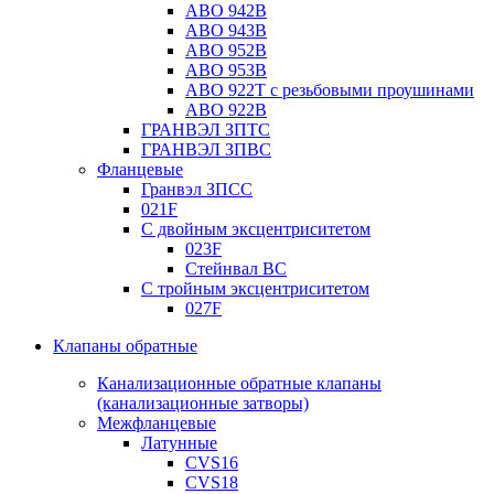
ABO 942B
ABO 943B
ABO 952B
ABO 953B
ABO 922T с резьбовыми проушинами
ABO 922B
ГРАНВЭЛ ЗПТС
ГРАНВЭЛ ЗПВС
Фланцевые
Гранвэл ЗПСС
021F
С двойным эксцентриситетом
023F
Стейнвал BC
С тройным эксцентриситетом
027F
Клапаны обратные
Канализационные обратные клапаны
(канализационные затворы)
Межфланцевые
Латунные
CVS16
CVS18