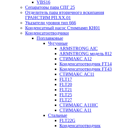
VBS16
Сепараторы пара СПГ 25
Отделитель пара вторичного вскипания
ГРАНСТИМ РП.XX.01
Указатели уровня тип 666
Конденсатный насос Стимпамп КН01
Конденсатоотводчики
Поплавковые
Чугунные
ARMSTRONG AIC
ARMSTRONG модель 812
СТИМАКС А12
Конденсатоотводчик FT14
Конденсатоотводчик FT43
СТИМАКС АС11
FLT17
FLT20
FLT21
FLT25
FLT27
СТИМАКС А11HC
СТИМАКС А11
Стальные
FLT22G
Конденсатоотводчик