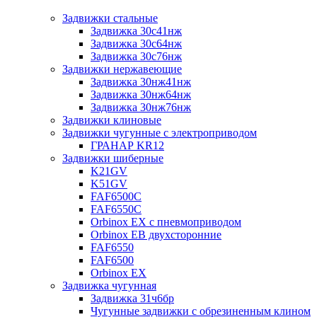
Задвижки стальные
Задвижка 30с41нж
Задвижка 30с64нж
Задвижка 30с76нж
Задвижки нержавеющие
Задвижка 30нж41нж
Задвижка 30нж64нж
Задвижка 30нж76нж
Задвижки клиновые
Задвижки чугунные с электроприводом
ГРАНАР KR12
Задвижки шиберные
K21GV
K51GV
FAF6500C
FAF6550С
Orbinox EX с пневмоприводом
Orbinox EB двухсторонние
FAF6550
FAF6500
Orbinox EX
Задвижка чугунная
Задвижка 31ч6бр
Чугунные задвижки с обрезиненным клином