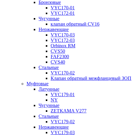
Бронзовые
VYC170-01
VYC172-01
Чугунные
клапан обратный CV16
Нержавеющие
VYC170-03
VYC172-03
Orbinox RM
CVS50
FAF2300
CVS40
Стальные
VYC170-02
Клапан обратный межфланцевый ЗОП
Муфтовые
Латунные
VYC179-01
NY
Чугунные
ZETKAMA V277
Стальные
VYC179-02
Нержавеющие
VYC179-03