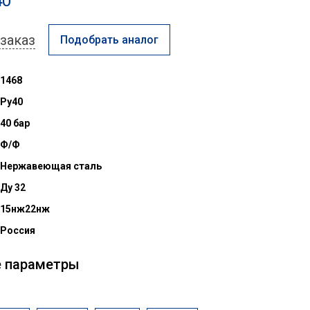
40
заказ
Подобрать аналог
1468
Ру40
40 бар
Ф/Ф
Нержавеющая сталь
Ду 32
15нж22нж
Россия
е параметры