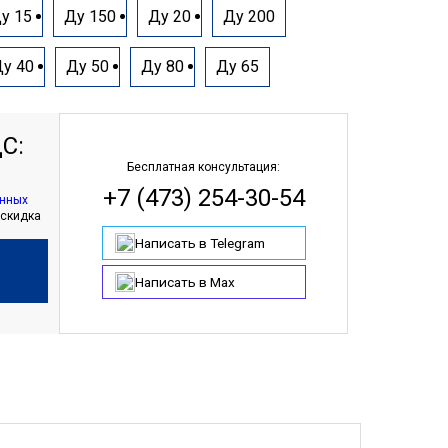
у 15
Ду 150
Ду 20
Ду 200
у 40
Ду 50
Ду 80
Ду 65
С:
Бесплатная консультация:
+7 (473) 254-30-54
анных
 скидка
Написать в Telegram
Написать в Max