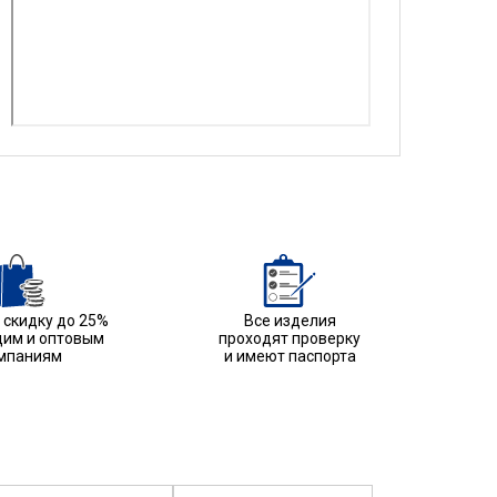
скидку до 25%
Все изделия
им и оптовым
проходят проверку
мпаниям
и имеют паспорта