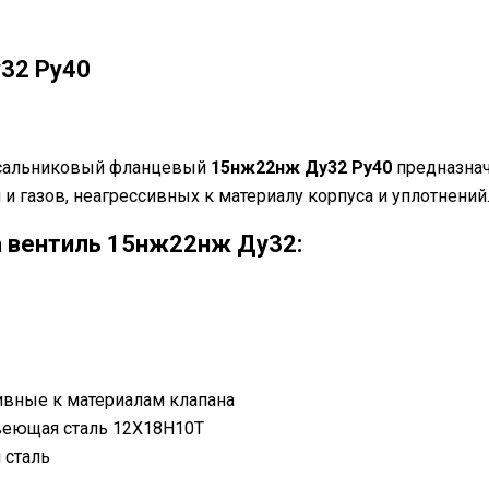
32 Ру40
 сальниковый фланцевый
15нж22нж Ду32 Ру40
предназнач
и газов, неагрессивных к материалу корпуса и уплотнений
а вентиль 15нж22нж Ду32:
ивные к материалам клапана
еющая сталь 12Х18Н10Т
 сталь