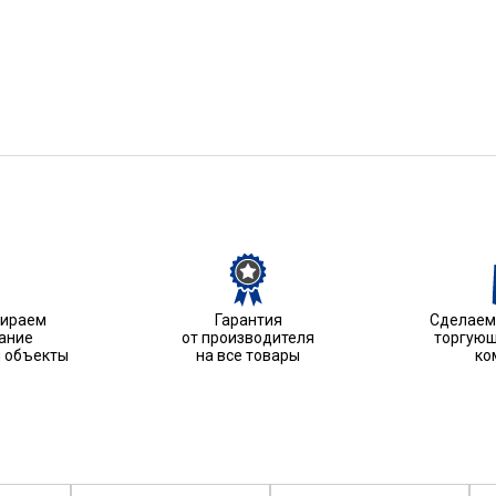
бираем
Гарантия
Сделаем 
ание
от производителя
торгующ
м объекты
на все товары
ко