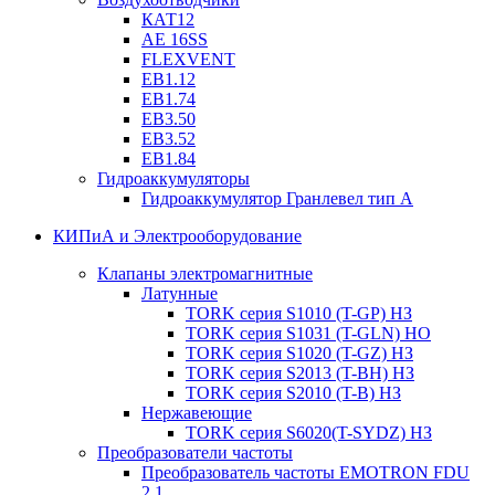
КАТ12
AE 16SS
FLEXVENT
EB1.12
EB1.74
EB3.50
EB3.52
EB1.84
Гидроаккумуляторы
Гидроаккумулятор Гранлевел тип А
КИПиА и Электрооборудование
Клапаны электромагнитные
Латунные
TORK серия S1010 (T-GP) НЗ
TORK серия S1031 (T-GLN) НО
TORK серия S1020 (T-GZ) НЗ
TORK серия S2013 (T-BH) НЗ
TORK серия S2010 (T-B) НЗ
Нержавеющие
TORK серия S6020(T-SYDZ) НЗ
Преобразователи частоты
Преобразователь частоты EMOTRON FDU
2.1