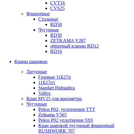
CVT16
CVS25
Фланцевые
Стальные
RD50
Чугунные
RD30
ZETKAMA V287
обратный клапан RD12
RD16
Краны шаровые
Латунные
Газовые 11Б27п
11Б27п1
Standart Hidraulica
Valfex
Кран MV25 для манометра
Чугунные
Pekos P02, уплотнение ТТТ
Zetkama V565
Pekos P02 уплотнение SSS
Кран шаровой чугунный фланцевый
RUSHWORK 707