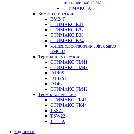
поплавковый FT44
СТИМАКС А31
Биметаллические
BM24F
СТИМАКС B31
СТИМАКС В32
СТИМАКС В33
СТИМАКС B34
конденсатоотводчик spirax sarco
SMC32
Термодинамические
СТИМАКС ТМ41
СТИМАКС ТМ43
DT40S
DT42SF
DT46
СТИМАКС ТМ42
Термостатические
СТИМАКС ТК41
СТИМАКС ТК44
TSS22
TSW22
TH13A
Задвижки