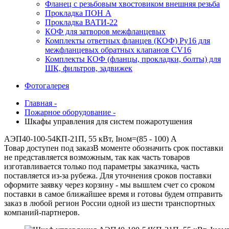
Фланец с резьбовым хвостовиком внешняя резьба
Прокладка ПОН А
Прокладка ВАТИ-22
КОФ для затворов межфланцевых
Комплекты ответных фланцев (КОФ) Ру16 для
межфланцевых обратных клапанов CV16
Комплекты КОФ (фланцы, прокладки, болты) для
ШК, фильтров, задвижек
Фотогалерея
Главная -
Пожарное оборудование -
Шкафы управления для систем пожаротушения
АЭП40-100-54КП-21П, 55 кВт, Iном=(85 - 100) А
Товар доступен под заказ
В моменте обозначить срок поставки
не представляется возможным, так как часть товаров
изготавливается только под параметры заказчика, часть
поставляется из-за рубежа. Для уточнения сроков поставки
оформите заявку через корзину - мы вышлем счет со сроком
поставки в самое ближайшее время и готовы будем отправить
заказ в любой регион России одной из шести транспортных
компаний-партнеров.