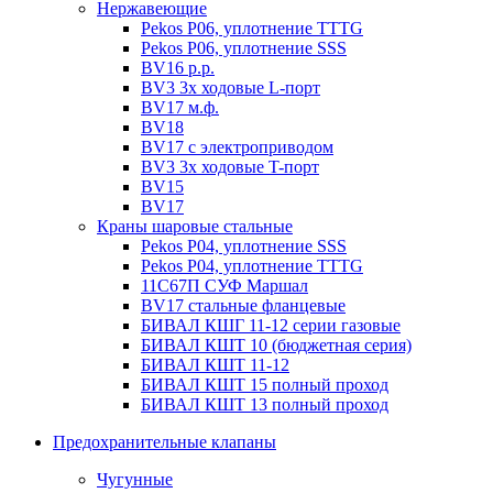
Нержавеющие
Pekos P06, уплотнение ТТТG
Pekos P06, уплотнение SSS
BV16 р.р.
BV3 3х ходовые L-порт
BV17 м.ф.
BV18
BV17 с электроприводом
BV3 3х ходовые T-порт
BV15
BV17
Краны шаровые стальные
Pekos P04, уплотнение SSS
Pekos P04, уплотнение ТТТG
11С67П СУФ Маршал
BV17 стальные фланцевые
БИВАЛ КШГ 11-12 серии газовые
БИВАЛ КШТ 10 (бюджетная серия)
БИВАЛ КШТ 11-12
БИВАЛ КШТ 15 полный проход
БИВАЛ КШТ 13 полный проход
Предохранительные клапаны
Чугунные