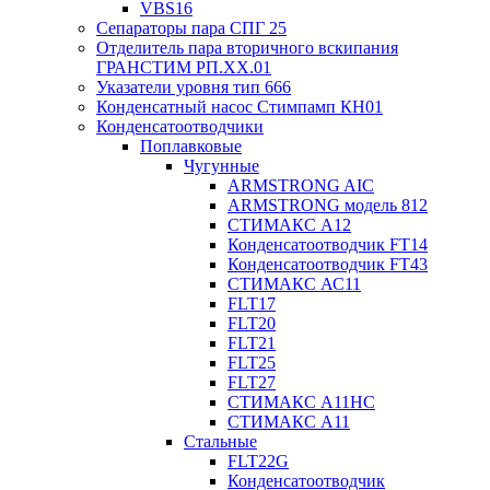
VBS16
Сепараторы пара СПГ 25
Отделитель пара вторичного вскипания
ГРАНСТИМ РП.XX.01
Указатели уровня тип 666
Конденсатный насос Стимпамп КН01
Конденсатоотводчики
Поплавковые
Чугунные
ARMSTRONG AIC
ARMSTRONG модель 812
СТИМАКС А12
Конденсатоотводчик FT14
Конденсатоотводчик FT43
СТИМАКС АС11
FLT17
FLT20
FLT21
FLT25
FLT27
СТИМАКС А11HC
СТИМАКС А11
Стальные
FLT22G
Конденсатоотводчик