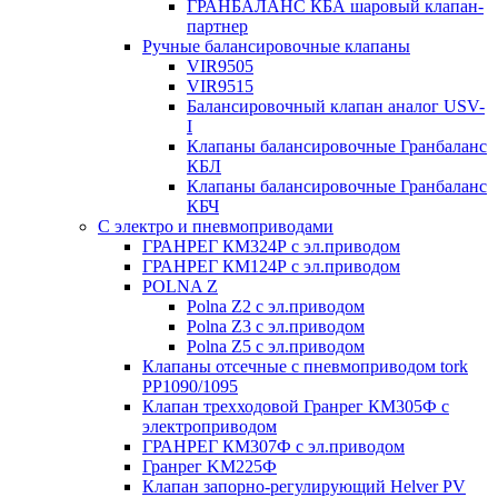
ГРАНБАЛАНС КБА шаровый клапан-
партнер
Ручные балансировочные клапаны
VIR9505
VIR9515
Балансировочный клапан аналог USV-
I
Клапаны балансировочные Гранбаланс
КБЛ
Клапаны балансировочные Гранбаланс
КБЧ
С электро и пневмоприводами
ГРАНРЕГ КМ324Р с эл.приводом
ГРАНРЕГ КМ124Р с эл.приводом
POLNA Z
Polna Z2 с эл.приводом
Polna Z3 с эл.приводом
Polna Z5 с эл.приводом
Клапаны отсечные с пневмоприводом tork
PP1090/1095
Клапан трехходовой Гранрег КМ305Ф с
электроприводом
ГРАНРЕГ КМ307Ф с эл.приводом
Гранрег KM225Ф
Клапан запорно-регулирующий Helver PV