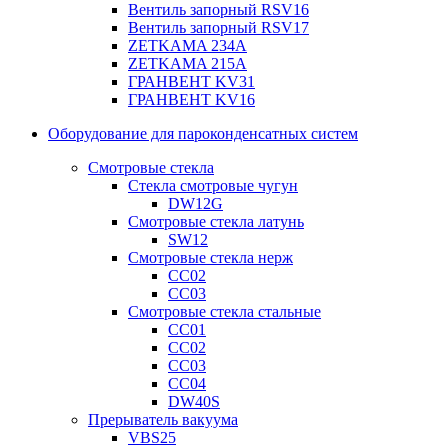
Вентиль запорный RSV16
Вентиль запорный RSV17
ZETKAMA 234A
ZETKAMA 215A
ГРАНВЕНТ KV31
ГРАНВЕНТ KV16
Оборудование для пароконденсатных систем
Смотровые стекла
Стекла смотровые чугун
DW12G
Смотровые стекла латунь
SW12
Смотровые стекла нерж
СС02
СС03
Смотровые стекла стальные
СС01
СС02
СС03
СС04
DW40S
Прерыватель вакуума
VBS25