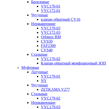
Бронзовые
VYC170-01
VYC172-01
Чугунные
клапан обратный CV16
Нержавеющие
VYC170-03
VYC172-03
Orbinox RM
CVS50
FAF2300
CVS40
Стальные
VYC170-02
Клапан обратный межфланцевый ЗОП
Муфтовые
Латунные
VYC179-01
NY
Чугунные
ZETKAMA V277
Стальные
VYC179-02
Нержавеющие
VYC179-03