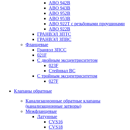
ABO 942B
ABO 943B
ABO 952B
ABO 953B
ABO 922T с резьбовыми проушинами
ABO 922B
ГРАНВЭЛ ЗПТС
ГРАНВЭЛ ЗПВС
Фланцевые
Гранвэл ЗПСС
021F
С двойным эксцентриситетом
023F
Стейнвал BC
С тройным эксцентриситетом
027F
Клапаны обратные
Канализационные обратные клапаны
(канализационные затворы)
Межфланцевые
Латунные
CVS16
CVS18