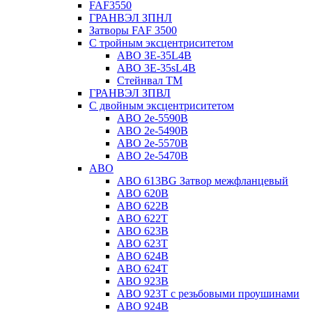
FAF3550
ГРАНВЭЛ ЗПНЛ
Затворы FAF 3500
С тройным эксцентриситетом
ABO ЗE-35L4B
ABO 3E-35sL4B
Стейнвал ТМ
ГРАНВЭЛ ЗПВЛ
С двойным эксцентриситетом
ABO 2e-5590B
ABO 2е-5490B
ABO 2е-5570B
ABO 2е-5470B
ABO
ABO 613BG Затвор межфланцевый
ABO 620B
ABO 622B
ABO 622T
ABO 623B
ABO 623T
ABO 624В
ABO 624Т
ABO 923B
ABO 923Т с резьбовыми проушинами
ABO 924B