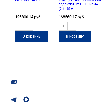
подпитки, 3х380 В, Iном=
(0,5 - 5) А
195800.14 руб.
168560.17 руб.
В корзину
В корзину
Нужна помощь с подбором
оборудования?
Наш номер в Воронеже
+7 (473) 254-30-54
Почта
info@promtr.su
Мессенджеры: