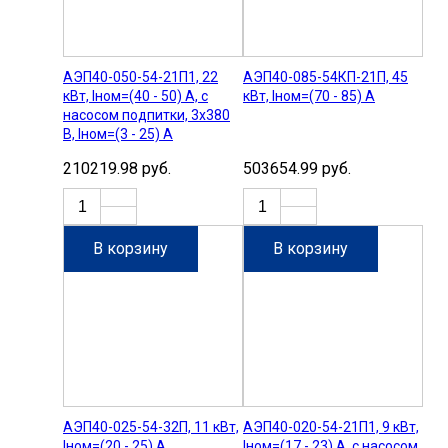
АЭП40-050-54-21П1, 22
АЭП40-085-54КП-21П, 45
кВт, Iном=(40 - 50) А, с
кВт, Iном=(70 - 85) А
насосом подпитки, 3х380
В, Iном=(3 - 25) А
210219.98 руб.
503654.99 руб.
В корзину
В корзину
АЭП40-025-54-32П, 11 кВт,
АЭП40-020-54-21П1, 9 кВт,
Iном=(20 - 25) А
Iном=(17 - 23) А, с насосом