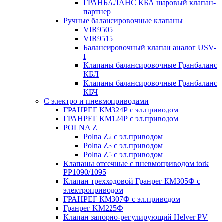
ГРАНБАЛАНС КБА шаровый клапан-
партнер
Ручные балансировочные клапаны
VIR9505
VIR9515
Балансировочный клапан аналог USV-
I
Клапаны балансировочные Гранбаланс
КБЛ
Клапаны балансировочные Гранбаланс
КБЧ
С электро и пневмоприводами
ГРАНРЕГ КМ324Р с эл.приводом
ГРАНРЕГ КМ124Р с эл.приводом
POLNA Z
Polna Z2 с эл.приводом
Polna Z3 с эл.приводом
Polna Z5 с эл.приводом
Клапаны отсечные с пневмоприводом tork
PP1090/1095
Клапан трехходовой Гранрег КМ305Ф с
электроприводом
ГРАНРЕГ КМ307Ф с эл.приводом
Гранрег KM225Ф
Клапан запорно-регулирующий Helver PV