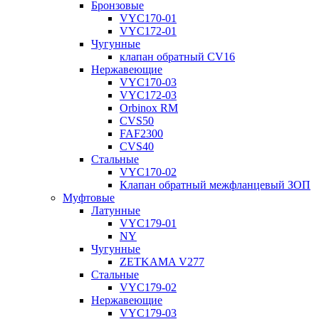
Бронзовые
VYC170-01
VYC172-01
Чугунные
клапан обратный CV16
Нержавеющие
VYC170-03
VYC172-03
Orbinox RM
CVS50
FAF2300
CVS40
Стальные
VYC170-02
Клапан обратный межфланцевый ЗОП
Муфтовые
Латунные
VYC179-01
NY
Чугунные
ZETKAMA V277
Стальные
VYC179-02
Нержавеющие
VYC179-03