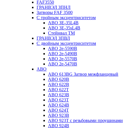
FAF3550
ГРАНВЭЛ ЗПНЛ
Затворы FAF 3500
С тройным эксцентриситетом
ABO ЗE-35L4B
ABO 3E-35sL4B
Стейнвал ТМ
ГРАНВЭЛ ЗПВЛ
С двойным эксцентриситетом
ABO 2e-5590B
ABO 2е-5490B
ABO 2е-5570B
ABO 2е-5470B
ABO
ABO 613BG Затвор межфланцевый
ABO 620B
ABO 622B
ABO 622T
ABO 623B
ABO 623T
ABO 624В
ABO 624Т
ABO 923B
ABO 923Т с резьбовыми проушинами
ABO 924B