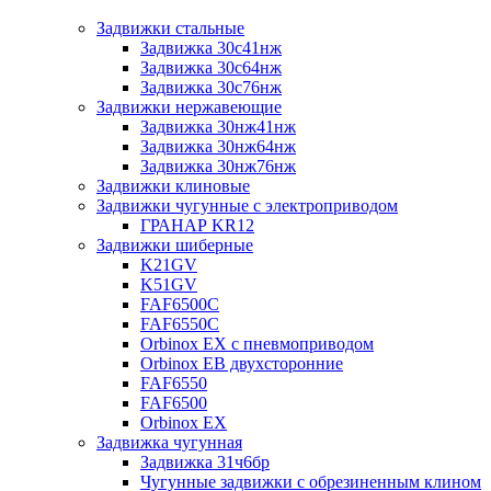
Задвижки стальные
Задвижка 30с41нж
Задвижка 30с64нж
Задвижка 30с76нж
Задвижки нержавеющие
Задвижка 30нж41нж
Задвижка 30нж64нж
Задвижка 30нж76нж
Задвижки клиновые
Задвижки чугунные с электроприводом
ГРАНАР KR12
Задвижки шиберные
K21GV
K51GV
FAF6500C
FAF6550С
Orbinox EX с пневмоприводом
Orbinox EB двухсторонние
FAF6550
FAF6500
Orbinox EX
Задвижка чугунная
Задвижка 31ч6бр
Чугунные задвижки с обрезиненным клином