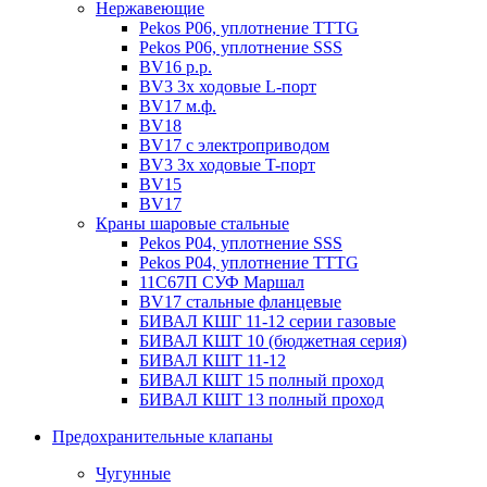
Нержавеющие
Pekos P06, уплотнение ТТТG
Pekos P06, уплотнение SSS
BV16 р.р.
BV3 3х ходовые L-порт
BV17 м.ф.
BV18
BV17 с электроприводом
BV3 3х ходовые T-порт
BV15
BV17
Краны шаровые стальные
Pekos P04, уплотнение SSS
Pekos P04, уплотнение ТТТG
11С67П СУФ Маршал
BV17 стальные фланцевые
БИВАЛ КШГ 11-12 серии газовые
БИВАЛ КШТ 10 (бюджетная серия)
БИВАЛ КШТ 11-12
БИВАЛ КШТ 15 полный проход
БИВАЛ КШТ 13 полный проход
Предохранительные клапаны
Чугунные