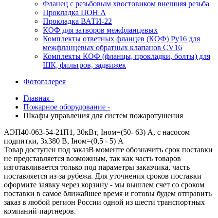
Фланец с резьбовым хвостовиком внешняя резьба
Прокладка ПОН А
Прокладка ВАТИ-22
КОФ для затворов межфланцевых
Комплекты ответных фланцев (КОФ) Ру16 для
межфланцевых обратных клапанов CV16
Комплекты КОФ (фланцы, прокладки, болты) для
ШК, фильтров, задвижек
Фотогалерея
Главная -
Пожарное оборудование -
Шкафы управления для систем пожаротушения
АЭП40-063-54-21П1, 30кВт, Iном=(50- 63) А, с насосом
подпитки, 3х380 В, Iном=(0,5 - 5) А
Товар доступен под заказ
В моменте обозначить срок поставки
не представляется возможным, так как часть товаров
изготавливается только под параметры заказчика, часть
поставляется из-за рубежа. Для уточнения сроков поставки
оформите заявку через корзину - мы вышлем счет со сроком
поставки в самое ближайшее время и готовы будем отправить
заказ в любой регион России одной из шести транспортных
компаний-партнеров.