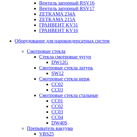
Вентиль запорный RSV16
Вентиль запорный RSV17
ZETKAMA 234A
ZETKAMA 215A
ГРАНВЕНТ KV31
ГРАНВЕНТ KV16
Оборудование для пароконденсатных систем
Смотровые стекла
Стекла смотровые чугун
DW12G
Смотровые стекла латунь
SW12
Смотровые стекла нерж
СС02
СС03
Смотровые стекла стальные
СС01
СС02
СС03
СС04
DW40S
Прерыватель вакуума
VBS25