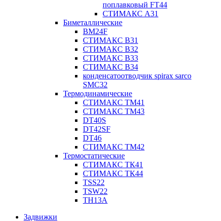
поплавковый FT44
СТИМАКС А31
Биметаллические
BM24F
СТИМАКС B31
СТИМАКС В32
СТИМАКС В33
СТИМАКС B34
конденсатоотводчик spirax sarco
SMC32
Термодинамические
СТИМАКС ТМ41
СТИМАКС ТМ43
DT40S
DT42SF
DT46
СТИМАКС ТМ42
Термостатические
СТИМАКС ТК41
СТИМАКС ТК44
TSS22
TSW22
TH13A
Задвижки