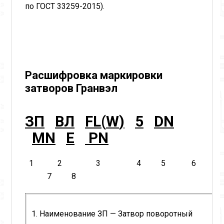
по ГОСТ 33259-2015).
Расшифровка маркировки
затворов Гранвэл
ЗП
ВЛ
FL
(
W
)
5
DN
MN
E
PN
1
2
3
4
5 6
7
8
1. Наименование ЗП — Затвор поворотный