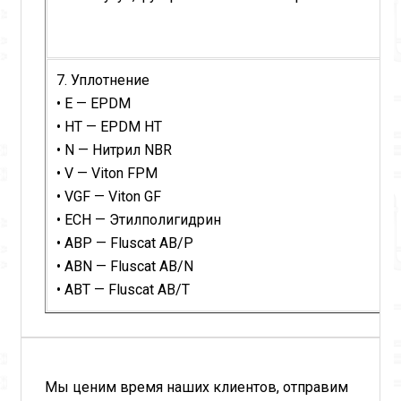
7. Уплотнение
• E — EPDM
• HT — EPDM HT
• N — Нитрил NBR
• V — Viton FPM
• VGF — Viton GF
• ECH — Этилполигидрин
• ABP — Fluscat AB/P
• ABN — Fluscat AB/N
• ABT — Fluscat AB/T
Мы ценим время наших клиентов, отправим