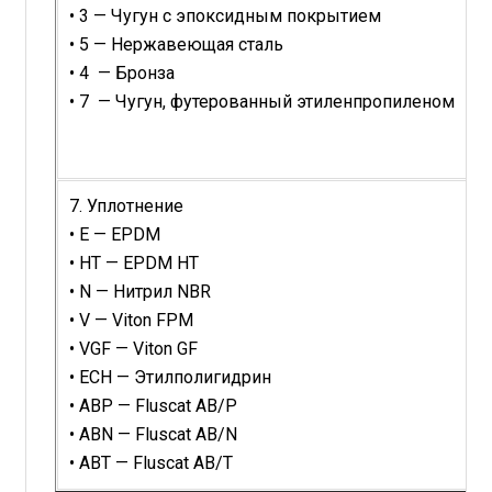
• 3 — Чугун с эпоксидным покрытием
• 5 — Нержавеющая сталь
• 4 — Бронза
• 7 — Чугун, футерованный этиленпропиленом
7. Уплотнение
• E — EPDM
• HT — EPDM HT
• N — Нитрил NBR
• V — Viton FPM
• VGF — Viton GF
• ECH — Этилполигидрин
• ABP — Fluscat AB/P
• ABN — Fluscat AB/N
• ABT — Fluscat AB/T