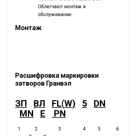
Облегчают монтаж и
обслуживание.
Монтаж
Расшифровка маркировки
затворов Гранвэл
ЗП
ВЛ
FL
(
W
)
5
DN
MN
E
PN
1
2
3
4
5 6