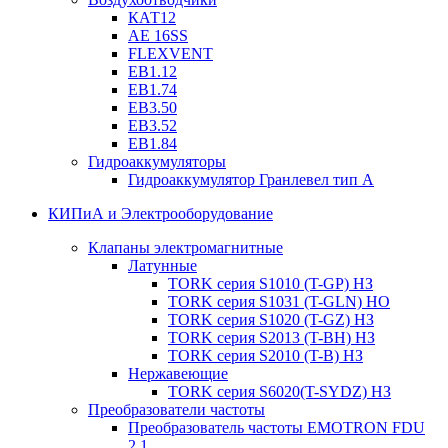
КАТ12
AE 16SS
FLEXVENT
EB1.12
EB1.74
EB3.50
EB3.52
EB1.84
Гидроаккумуляторы
Гидроаккумулятор Гранлевел тип А
КИПиА и Электрооборудование
Клапаны электромагнитные
Латунные
TORK серия S1010 (T-GP) НЗ
TORK серия S1031 (T-GLN) НО
TORK серия S1020 (T-GZ) НЗ
TORK серия S2013 (T-BH) НЗ
TORK серия S2010 (T-B) НЗ
Нержавеющие
TORK серия S6020(T-SYDZ) НЗ
Преобразователи частоты
Преобразователь частоты EMOTRON FDU
2.1