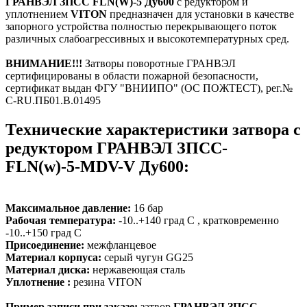
ГРАНВЭЛ ЗПСС FLN(W)-5 Ду600
с редуктором и
уплотнением
VITON
предназначен для установки в качестве
запорного устройства полностью перекрывающего поток
различных слабоагрессивных и высокотемпературных сред.
ВНИМАНИЕ!!!
Затворы поворотные ГРАНВЭЛ
сертифицированы в области пожарной безопасности,
сертификат выдан ФГУ "ВНИИПО" (ОС ПОЖТЕСТ), рег.№
С-RU.ПБ01.В.01495
Технические характеристики затвора с
редуктором ГРАНВЭЛ ЗПСС-
FLN(w)-5-MDV-V Ду600:
Максимальное давление:
16 бар
Рабочая температура:
-10..+140 град С , кратковременно
-10..+150 град С
Присоединение:
межфланцевое
Материал корпуса:
серый чугун GG25
Материал диска:
нержавеющая сталь
Уплотнение :
резина VITON
Пример записи при заказе:
затвор
ГРАНВЭЛ ЗПСС