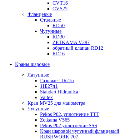
CVT16
CVS25
Фланцевые
Стальные
RD50
Чугунные
RD30
ZETKAMA V287
обратный клапан RD12
RD16
Краны шаровые
Латунные
Газовые 11Б27п
11Б27п1
Standart Hidraulica
Valfex
Кран MV25 для манометра
Чугунные
Pekos P02, уплотнение ТТТ
Zetkama V565
Pekos P02 уплотнение SSS
Кран шаровой чугунный фланцевый
RUSHWORK 707