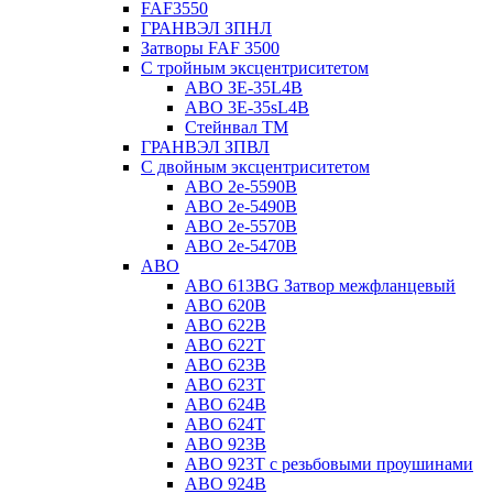
FAF3550
ГРАНВЭЛ ЗПНЛ
Затворы FAF 3500
С тройным эксцентриситетом
ABO ЗE-35L4B
ABO 3E-35sL4B
Стейнвал ТМ
ГРАНВЭЛ ЗПВЛ
С двойным эксцентриситетом
ABO 2e-5590B
ABO 2е-5490B
ABO 2е-5570B
ABO 2е-5470B
ABO
ABO 613BG Затвор межфланцевый
ABO 620B
ABO 622B
ABO 622T
ABO 623B
ABO 623T
ABO 624В
ABO 624Т
ABO 923B
ABO 923Т с резьбовыми проушинами
ABO 924B