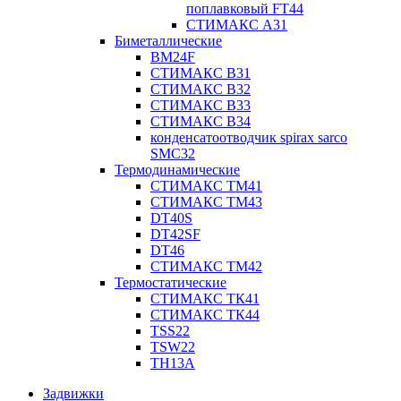
поплавковый FT44
СТИМАКС А31
Биметаллические
BM24F
СТИМАКС B31
СТИМАКС В32
СТИМАКС В33
СТИМАКС B34
конденсатоотводчик spirax sarco
SMC32
Термодинамические
СТИМАКС ТМ41
СТИМАКС ТМ43
DT40S
DT42SF
DT46
СТИМАКС ТМ42
Термостатические
СТИМАКС ТК41
СТИМАКС ТК44
TSS22
TSW22
TH13A
Задвижки