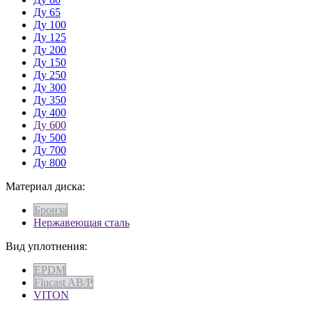
Ду 65
Ду 100
Ду 125
Ду 200
Ду 150
Ду 250
Ду 300
Ду 350
Ду 400
Ду 600
Ду 500
Ду 700
Ду 800
Материал диска:
Бронза
Нержавеющая сталь
Вид уплотнения:
EPDM
Flucast AB/P
VITON