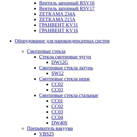
Вентиль запорный RSV16
Вентиль запорный RSV17
ZETKAMA 234A
ZETKAMA 215A
ГРАНВЕНТ KV31
ГРАНВЕНТ KV16
Оборудование для пароконденсатных систем
Смотровые стекла
Стекла смотровые чугун
DW12G
Смотровые стекла латунь
SW12
Смотровые стекла нерж
СС02
СС03
Смотровые стекла стальные
СС01
СС02
СС03
СС04
DW40S
Прерыватель вакуума
VBS25