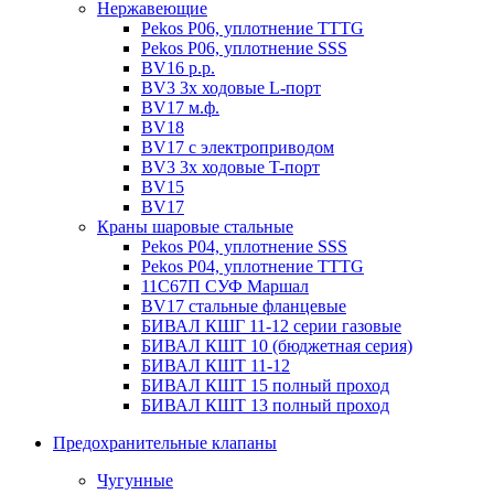
Нержавеющие
Pekos P06, уплотнение ТТТG
Pekos P06, уплотнение SSS
BV16 р.р.
BV3 3х ходовые L-порт
BV17 м.ф.
BV18
BV17 с электроприводом
BV3 3х ходовые T-порт
BV15
BV17
Краны шаровые стальные
Pekos P04, уплотнение SSS
Pekos P04, уплотнение ТТТG
11С67П СУФ Маршал
BV17 стальные фланцевые
БИВАЛ КШГ 11-12 серии газовые
БИВАЛ КШТ 10 (бюджетная серия)
БИВАЛ КШТ 11-12
БИВАЛ КШТ 15 полный проход
БИВАЛ КШТ 13 полный проход
Предохранительные клапаны
Чугунные