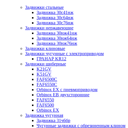
Задвижки стальные
Задвижка 30с41нж
Задвижка 30с64нж
Задвижка 30с76нж
Задвижки нержавеющие
Задвижка 30нж41нж
Задвижка 30нж64нж
Задвижка 30нж76нж
Задвижки клиновые
Задвижки чугунные с электроприводом
ГРАНАР KR12
Задвижки шиберные
K21GV
K51GV
FAF6500C
FAF6550С
Orbinox EX с пневмоприводом
Orbinox EB двухсторонние
FAF6550
FAF6500
Orbinox EX
Задвижка чугунная
Задвижка 31ч6бр
Чугунные задвижки с обрезиненным клином