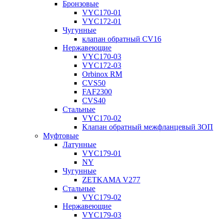
Бронзовые
VYC170-01
VYC172-01
Чугунные
клапан обратный CV16
Нержавеющие
VYC170-03
VYC172-03
Orbinox RM
CVS50
FAF2300
CVS40
Стальные
VYC170-02
Клапан обратный межфланцевый ЗОП
Муфтовые
Латунные
VYC179-01
NY
Чугунные
ZETKAMA V277
Стальные
VYC179-02
Нержавеющие
VYC179-03