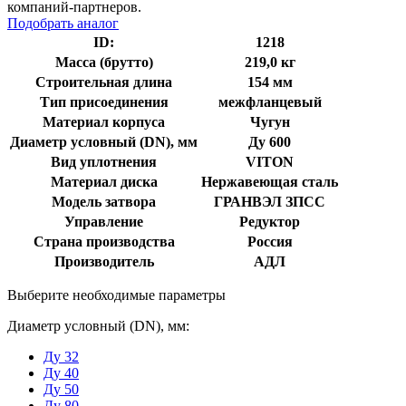
компаний-партнеров.
Подобрать аналог
ID:
1218
Масса (брутто)
219,0 кг
Строительная длина
154 мм
Тип присоединения
межфланцевый
Материал корпуса
Чугун
Диаметр условный (DN), мм
Ду 600
Вид уплотнения
VITON
Материал диска
Нержавеющая сталь
Модель затвора
ГРАНВЭЛ ЗПСС
Управление
Редуктор
Страна производства
Россия
Производитель
АДЛ
Выберите необходимые параметры
Диаметр условный (DN), мм:
Ду 32
Ду 40
Ду 50
Ду 80