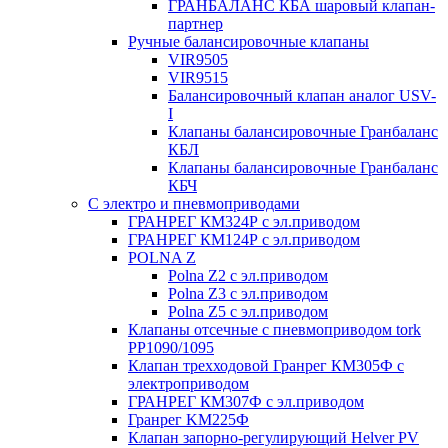
ГРАНБАЛАНС КБА шаровый клапан-
партнер
Ручные балансировочные клапаны
VIR9505
VIR9515
Балансировочный клапан аналог USV-
I
Клапаны балансировочные Гранбаланс
КБЛ
Клапаны балансировочные Гранбаланс
КБЧ
С электро и пневмоприводами
ГРАНРЕГ КМ324Р с эл.приводом
ГРАНРЕГ КМ124Р с эл.приводом
POLNA Z
Polna Z2 с эл.приводом
Polna Z3 с эл.приводом
Polna Z5 с эл.приводом
Клапаны отсечные с пневмоприводом tork
PP1090/1095
Клапан трехходовой Гранрег КМ305Ф с
электроприводом
ГРАНРЕГ КМ307Ф с эл.приводом
Гранрег KM225Ф
Клапан запорно-регулирующий Helver PV