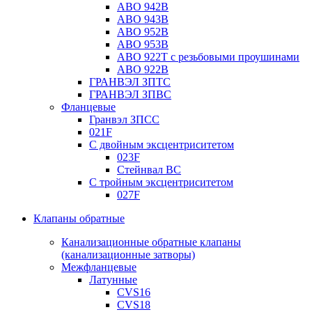
ABO 942B
ABO 943B
ABO 952B
ABO 953B
ABO 922T с резьбовыми проушинами
ABO 922B
ГРАНВЭЛ ЗПТС
ГРАНВЭЛ ЗПВС
Фланцевые
Гранвэл ЗПСС
021F
С двойным эксцентриситетом
023F
Стейнвал BC
С тройным эксцентриситетом
027F
Клапаны обратные
Канализационные обратные клапаны
(канализационные затворы)
Межфланцевые
Латунные
CVS16
CVS18