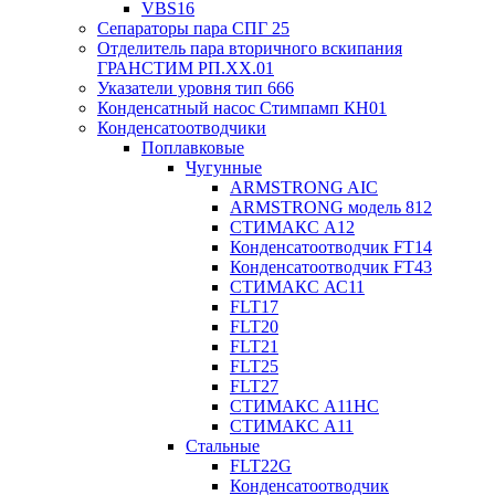
VBS16
Сепараторы пара СПГ 25
Отделитель пара вторичного вскипания
ГРАНСТИМ РП.XX.01
Указатели уровня тип 666
Конденсатный насос Стимпамп КН01
Конденсатоотводчики
Поплавковые
Чугунные
ARMSTRONG AIC
ARMSTRONG модель 812
СТИМАКС А12
Конденсатоотводчик FT14
Конденсатоотводчик FT43
СТИМАКС АС11
FLT17
FLT20
FLT21
FLT25
FLT27
СТИМАКС А11HC
СТИМАКС А11
Стальные
FLT22G
Конденсатоотводчик