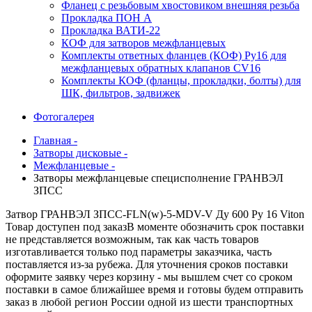
Фланец с резьбовым хвостовиком внешняя резьба
Прокладка ПОН А
Прокладка ВАТИ-22
КОФ для затворов межфланцевых
Комплекты ответных фланцев (КОФ) Ру16 для
межфланцевых обратных клапанов CV16
Комплекты КОФ (фланцы, прокладки, болты) для
ШК, фильтров, задвижек
Фотогалерея
Главная -
Затворы дисковые -
Межфланцевые -
Затворы межфланцевые специсполнение ГРАНВЭЛ
ЗПСС
Затвор ГРАНВЭЛ ЗПСС-FLN(w)-5-MDV-V Ду 600 Ру 16 Viton
Товар доступен под заказ
В моменте обозначить срок поставки
не представляется возможным, так как часть товаров
изготавливается только под параметры заказчика, часть
поставляется из-за рубежа. Для уточнения сроков поставки
оформите заявку через корзину - мы вышлем счет со сроком
поставки в самое ближайшее время и готовы будем отправить
заказ в любой регион России одной из шести транспортных