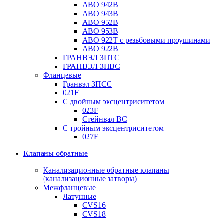
ABO 942B
ABO 943B
ABO 952B
ABO 953B
ABO 922T с резьбовыми проушинами
ABO 922B
ГРАНВЭЛ ЗПТС
ГРАНВЭЛ ЗПВС
Фланцевые
Гранвэл ЗПСС
021F
С двойным эксцентриситетом
023F
Стейнвал BC
С тройным эксцентриситетом
027F
Клапаны обратные
Канализационные обратные клапаны
(канализационные затворы)
Межфланцевые
Латунные
CVS16
CVS18