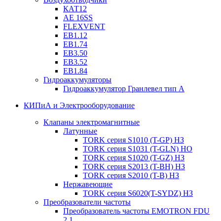
КАТ12
AE 16SS
FLEXVENT
EB1.12
EB1.74
EB3.50
EB3.52
EB1.84
Гидроаккумуляторы
Гидроаккумулятор Гранлевел тип А
КИПиА и Электрооборудование
Клапаны электромагнитные
Латунные
TORK серия S1010 (T-GP) НЗ
TORK серия S1031 (T-GLN) НО
TORK серия S1020 (T-GZ) НЗ
TORK серия S2013 (T-BH) НЗ
TORK серия S2010 (T-B) НЗ
Нержавеющие
TORK серия S6020(T-SYDZ) НЗ
Преобразователи частоты
Преобразователь частоты EMOTRON FDU
2.1