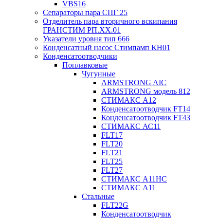
VBS16
Сепараторы пара СПГ 25
Отделитель пара вторичного вскипания
ГРАНСТИМ РП.XX.01
Указатели уровня тип 666
Конденсатный насос Стимпамп КН01
Конденсатоотводчики
Поплавковые
Чугунные
ARMSTRONG AIC
ARMSTRONG модель 812
СТИМАКС А12
Конденсатоотводчик FT14
Конденсатоотводчик FT43
СТИМАКС АС11
FLT17
FLT20
FLT21
FLT25
FLT27
СТИМАКС А11HC
СТИМАКС А11
Стальные
FLT22G
Конденсатоотводчик