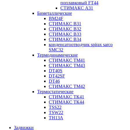
поплавковый FT44
СТИМАКС А31
Биметаллические
BM24F
СТИМАКС B31
СТИМАКС В32
СТИМАКС В33
СТИМАКС B34
конденсатоотводчик spirax sarco
SMC32
Термодинамические
СТИМАКС ТМ41
СТИМАКС ТМ43
DT40S
DT42SF
DT46
СТИМАКС ТМ42
Термостатические
СТИМАКС ТК41
СТИМАКС ТК44
TSS22
TSW22
TH13A
Задвижки