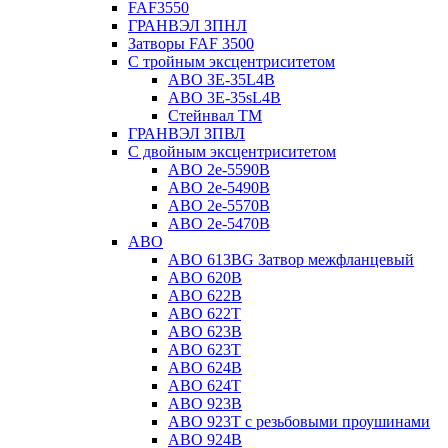
FAF3550
ГРАНВЭЛ ЗПНЛ
Затворы FAF 3500
С тройным эксцентриситетом
ABO ЗE-35L4B
ABO 3E-35sL4B
Стейнвал ТМ
ГРАНВЭЛ ЗПВЛ
С двойным эксцентриситетом
ABO 2e-5590B
ABO 2е-5490B
ABO 2е-5570B
ABO 2е-5470B
ABO
ABO 613BG Затвор межфланцевый
ABO 620B
ABO 622B
ABO 622T
ABO 623B
ABO 623T
ABO 624В
ABO 624Т
ABO 923B
ABO 923Т с резьбовыми проушинами
ABO 924B