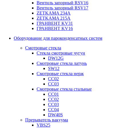
Вентиль запорный RSV16
Вентиль запорный RSV17
ZETKAMA 234A
ZETKAMA 215A
ГРАНВЕНТ KV31
ГРАНВЕНТ KV16
Оборудование для пароконденсатных систем
Смотровые стекла
Стекла смотровые чугун
DW12G
Смотровые стекла латунь
SW12
Смотровые стекла нерж
СС02
СС03
Смотровые стекла стальные
СС01
СС02
СС03
СС04
DW40S
Прерыватель вакуума
VBS25