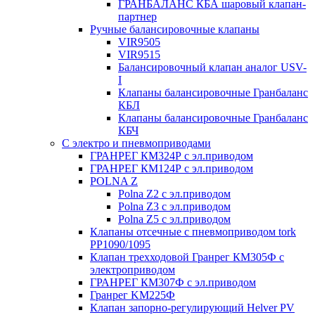
ГРАНБАЛАНС КБА шаровый клапан-
партнер
Ручные балансировочные клапаны
VIR9505
VIR9515
Балансировочный клапан аналог USV-
I
Клапаны балансировочные Гранбаланс
КБЛ
Клапаны балансировочные Гранбаланс
КБЧ
С электро и пневмоприводами
ГРАНРЕГ КМ324Р с эл.приводом
ГРАНРЕГ КМ124Р с эл.приводом
POLNA Z
Polna Z2 с эл.приводом
Polna Z3 с эл.приводом
Polna Z5 с эл.приводом
Клапаны отсечные с пневмоприводом tork
PP1090/1095
Клапан трехходовой Гранрег КМ305Ф с
электроприводом
ГРАНРЕГ КМ307Ф с эл.приводом
Гранрег KM225Ф
Клапан запорно-регулирующий Helver PV