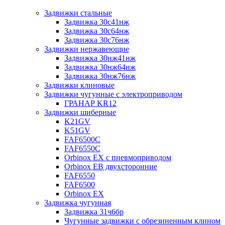
Задвижки стальные
Задвижка 30с41нж
Задвижка 30с64нж
Задвижка 30с76нж
Задвижки нержавеющие
Задвижка 30нж41нж
Задвижка 30нж64нж
Задвижка 30нж76нж
Задвижки клиновые
Задвижки чугунные с электроприводом
ГРАНАР KR12
Задвижки шиберные
K21GV
K51GV
FAF6500C
FAF6550С
Orbinox EX с пневмоприводом
Orbinox EB двухсторонние
FAF6550
FAF6500
Orbinox EX
Задвижка чугунная
Задвижка 31ч6бр
Чугунные задвижки с обрезиненным клином