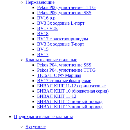
Нержавеющие
Pekos P06, уплотнение ТТТG
Pekos P06, уплотнение SSS
BV16 р.р.
BV3 3х ходовые L-порт
BV17 м.ф.
BV18
BV17 с электроприводом
BV3 3х ходовые T-порт
BV15
BV17
Краны шаровые стальные
Pekos P04, уплотнение SSS
Pekos P04, уплотнение ТТТG
11С67П СУФ Маршал
BV17 стальные фланцевые
БИВАЛ КШГ 11-12 серии газовые
БИВАЛ КШТ 10 (бюджетная серия)
БИВАЛ КШТ 11-12
БИВАЛ КШТ 15 полный проход
БИВАЛ КШТ 13 полный проход
Предохранительные клапаны
Чугунные