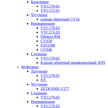
Бронзовые
VYC170-01
VYC172-01
Чугунные
клапан обратный CV16
Нержавеющие
VYC170-03
VYC172-03
Orbinox RM
CVS50
FAF2300
CVS40
Стальные
VYC170-02
Клапан обратный межфланцевый ЗОП
Муфтовые
Латунные
VYC179-01
NY
Чугунные
ZETKAMA V277
Стальные
VYC179-02
Нержавеющие
VYC179-03