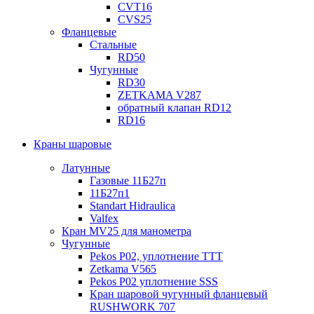
CVT16
CVS25
Фланцевые
Стальные
RD50
Чугунные
RD30
ZETKAMA V287
обратный клапан RD12
RD16
Краны шаровые
Латунные
Газовые 11Б27п
11Б27п1
Standart Hidraulica
Valfex
Кран MV25 для манометра
Чугунные
Pekos P02, уплотнение ТТТ
Zetkama V565
Pekos P02 уплотнение SSS
Кран шаровой чугунный фланцевый
RUSHWORK 707