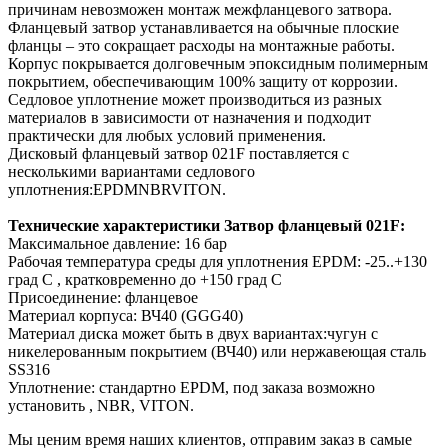
причинам невозможен монтаж межфланцевого затвора.
Фланцевый затвор устанавливается на обычные плоские
фланцы – это сокращает расходы на монтажные работы.
Корпус покрывается долговечным эпоксидным полимерным
покрытием, обеспечивающим 100% защиту от коррозии.
Седловое уплотнение может производиться из разных
материалов в зависимости от назначения и подходит
практически для любых условий применения.
Дисковый фланцевый затвор 021F поставляется с
несколькими вариантами седлового
уплотнения:EPDMNBRVITON.
Технические характеристики Затвор фланцевый 021F:
Максимальное давление: 16 бар
Рабочая температура среды для уплотнения EPDM: -25..+130
град С , кратковременно до +150 град С
Присоединение: фланцевое
Материал корпуса: ВЧ40 (GGG40)
Материал диска может быть в двух вариантах:чугун с
никелерованным покрытием (ВЧ40) или нержавеющая сталь
SS316
Уплотнение: стандартно EPDM, под заказа возможно
установить , NBR, VITON.
Мы ценим время наших клиентов, отправим заказ в самые