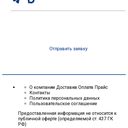
Затворы фланцевые поворотные : вид уплотнения
EPDM
Консультация эксперта с опытом более 10 лет
Затворы фланцевые поворотные : материал диска
Чугун
Организуем доставку на объект
Подберем оптимальное решение под вашу смету
Затворы фланцевые поворотные : управление
Сделаем скидку от объема до 25%
Редуктор
Рассчитаем стоимость
Отправить заявку
Затворы фланцевые поворотные : производитель
Dendor
О компании
Доставка
Оплата
Прайс
Контакты
Политика персональных данных
Пользовательское соглашение
Предоставленная информация не относится к
публичной оферте (определяемой ст. 437 ГК
РФ)