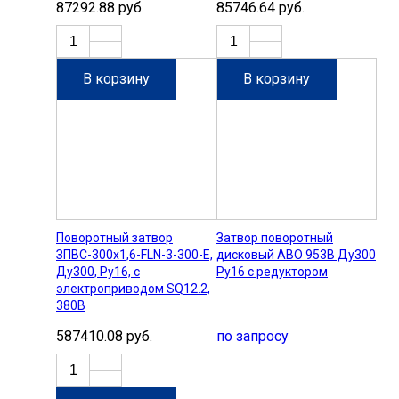
87292.88 руб.
85746.64 руб.
В корзину
В корзину
Поворотный затвор
Затвор поворотный
ЗПВС-300х1,6-FLN-3-300-E,
дисковый ABO 953B Ду300
Ду300, Ру16, с
Ру16 с редуктором
электроприводом SQ12.2,
380В
587410.08 руб.
по запросу