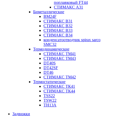
поплавковый FT44
СТИМАКС А31
Биметаллические
BM24F
СТИМАКС B31
СТИМАКС В32
СТИМАКС В33
СТИМАКС B34
конденсатоотводчик spirax sarco
SMC32
Термодинамические
СТИМАКС ТМ41
СТИМАКС ТМ43
DT40S
DT42SF
DT46
СТИМАКС ТМ42
Термостатические
СТИМАКС ТК41
СТИМАКС ТК44
TSS22
TSW22
TH13A
Задвижки