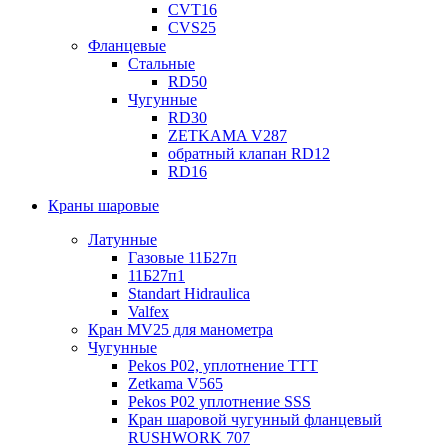
CVT16
CVS25
Фланцевые
Стальные
RD50
Чугунные
RD30
ZETKAMA V287
обратный клапан RD12
RD16
Краны шаровые
Латунные
Газовые 11Б27п
11Б27п1
Standart Hidraulica
Valfex
Кран MV25 для манометра
Чугунные
Pekos P02, уплотнение ТТТ
Zetkama V565
Pekos P02 уплотнение SSS
Кран шаровой чугунный фланцевый
RUSHWORK 707