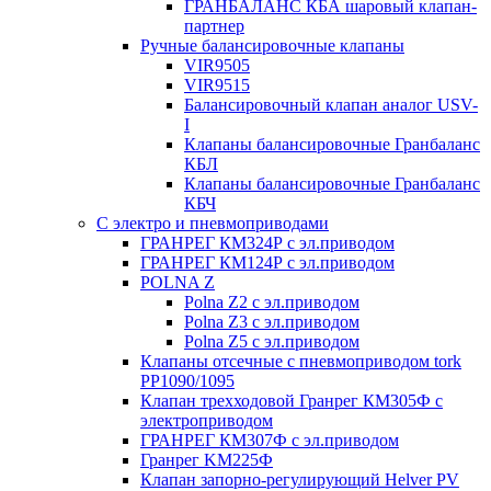
ГРАНБАЛАНС КБА шаровый клапан-
партнер
Ручные балансировочные клапаны
VIR9505
VIR9515
Балансировочный клапан аналог USV-
I
Клапаны балансировочные Гранбаланс
КБЛ
Клапаны балансировочные Гранбаланс
КБЧ
С электро и пневмоприводами
ГРАНРЕГ КМ324Р с эл.приводом
ГРАНРЕГ КМ124Р с эл.приводом
POLNA Z
Polna Z2 с эл.приводом
Polna Z3 с эл.приводом
Polna Z5 с эл.приводом
Клапаны отсечные с пневмоприводом tork
PP1090/1095
Клапан трехходовой Гранрег КМ305Ф с
электроприводом
ГРАНРЕГ КМ307Ф с эл.приводом
Гранрег KM225Ф
Клапан запорно-регулирующий Helver PV