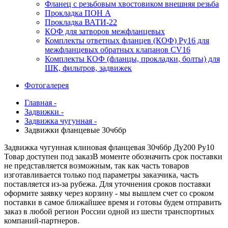
Фланец с резьбовым хвостовиком внешняя резьба
Прокладка ПОН А
Прокладка ВАТИ-22
КОФ для затворов межфланцевых
Комплекты ответных фланцев (КОФ) Ру16 для
межфланцевых обратных клапанов CV16
Комплекты КОФ (фланцы, прокладки, болты) для
ШК, фильтров, задвижек
Фотогалерея
Главная -
Задвижки -
Задвижка чугунная -
Задвижки фланцевые 30ч6бр
Задвижка чугунная клиновая фланцевая 30ч6бр Ду200 Ру10
Товар доступен под заказ
В моменте обозначить срок поставки
не представляется возможным, так как часть товаров
изготавливается только под параметры заказчика, часть
поставляется из-за рубежа. Для уточнения сроков поставки
оформите заявку через корзину - мы вышлем счет со сроком
поставки в самое ближайшее время и готовы будем отправить
заказ в любой регион России одной из шести транспортных
компаний-партнеров.