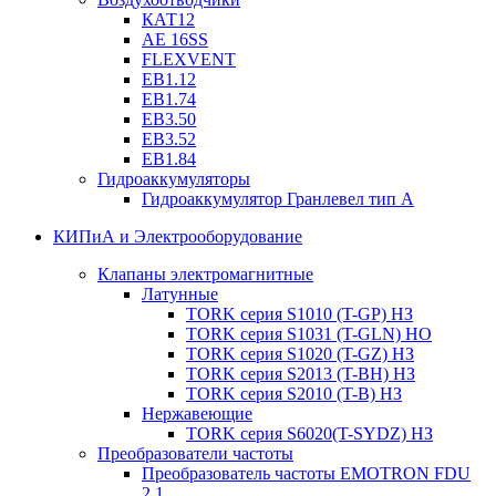
КАТ12
AE 16SS
FLEXVENT
EB1.12
EB1.74
EB3.50
EB3.52
EB1.84
Гидроаккумуляторы
Гидроаккумулятор Гранлевел тип А
КИПиА и Электрооборудование
Клапаны электромагнитные
Латунные
TORK серия S1010 (T-GP) НЗ
TORK серия S1031 (T-GLN) НО
TORK серия S1020 (T-GZ) НЗ
TORK серия S2013 (T-BH) НЗ
TORK серия S2010 (T-B) НЗ
Нержавеющие
TORK серия S6020(T-SYDZ) НЗ
Преобразователи частоты
Преобразователь частоты EMOTRON FDU
2.1