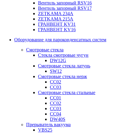
Вентиль запорный RSV16
Вентиль запорный RSV17
ZETKAMA 234A
ZETKAMA 215A
ГРАНВЕНТ KV31
ГРАНВЕНТ KV16
Оборудование для пароконденсатных систем
Смотровые стекла
Стекла смотровые чугун
DW12G
Смотровые стекла латунь
SW12
Смотровые стекла нерж
СС02
СС03
Смотровые стекла стальные
СС01
СС02
СС03
СС04
DW40S
Прерыватель вакуума
VBS25