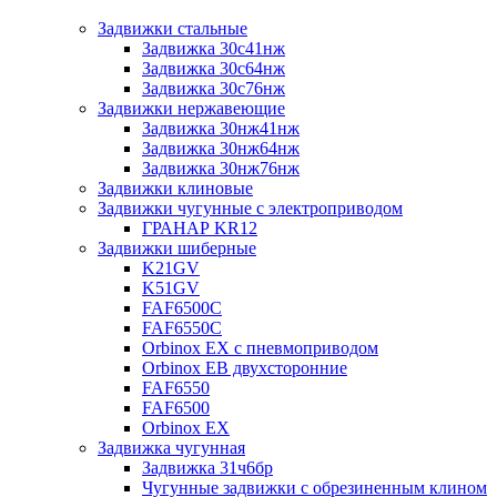
Задвижки стальные
Задвижка 30с41нж
Задвижка 30с64нж
Задвижка 30с76нж
Задвижки нержавеющие
Задвижка 30нж41нж
Задвижка 30нж64нж
Задвижка 30нж76нж
Задвижки клиновые
Задвижки чугунные с электроприводом
ГРАНАР KR12
Задвижки шиберные
K21GV
K51GV
FAF6500C
FAF6550С
Orbinox EX с пневмоприводом
Orbinox EB двухсторонние
FAF6550
FAF6500
Orbinox EX
Задвижка чугунная
Задвижка 31ч6бр
Чугунные задвижки с обрезиненным клином