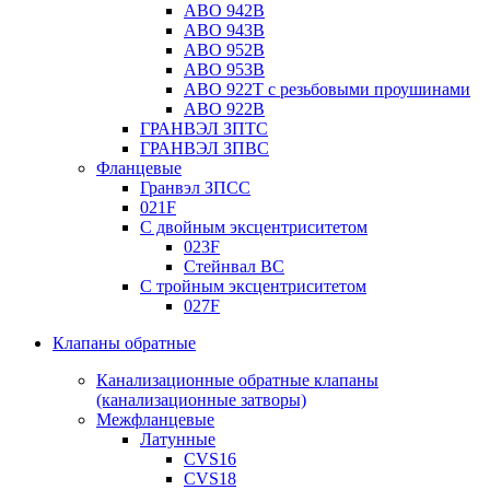
ABO 942B
ABO 943B
ABO 952B
ABO 953B
ABO 922T с резьбовыми проушинами
ABO 922B
ГРАНВЭЛ ЗПТС
ГРАНВЭЛ ЗПВС
Фланцевые
Гранвэл ЗПСС
021F
С двойным эксцентриситетом
023F
Стейнвал BC
С тройным эксцентриситетом
027F
Клапаны обратные
Канализационные обратные клапаны
(канализационные затворы)
Межфланцевые
Латунные
CVS16
CVS18