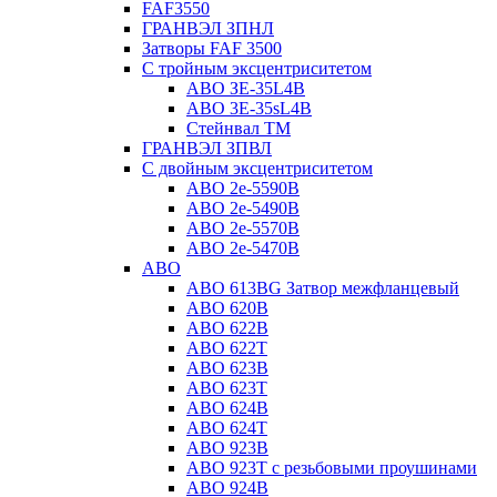
FAF3550
ГРАНВЭЛ ЗПНЛ
Затворы FAF 3500
С тройным эксцентриситетом
ABO ЗE-35L4B
ABO 3E-35sL4B
Стейнвал ТМ
ГРАНВЭЛ ЗПВЛ
С двойным эксцентриситетом
ABO 2e-5590B
ABO 2е-5490B
ABO 2е-5570B
ABO 2е-5470B
ABO
ABO 613BG Затвор межфланцевый
ABO 620B
ABO 622B
ABO 622T
ABO 623B
ABO 623T
ABO 624В
ABO 624Т
ABO 923B
ABO 923Т с резьбовыми проушинами
ABO 924B