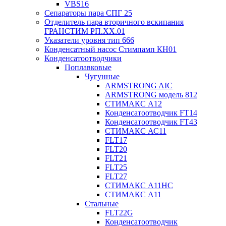
VBS16
Сепараторы пара СПГ 25
Отделитель пара вторичного вскипания
ГРАНСТИМ РП.XX.01
Указатели уровня тип 666
Конденсатный насос Стимпамп КН01
Конденсатоотводчики
Поплавковые
Чугунные
ARMSTRONG AIC
ARMSTRONG модель 812
СТИМАКС А12
Конденсатоотводчик FT14
Конденсатоотводчик FT43
СТИМАКС АС11
FLT17
FLT20
FLT21
FLT25
FLT27
СТИМАКС А11HC
СТИМАКС А11
Стальные
FLT22G
Конденсатоотводчик