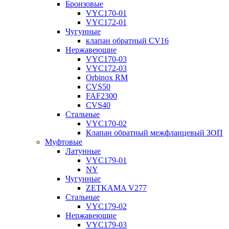
Бронзовые
VYC170-01
VYC172-01
Чугунные
клапан обратный CV16
Нержавеющие
VYC170-03
VYC172-03
Orbinox RM
CVS50
FAF2300
CVS40
Стальные
VYC170-02
Клапан обратный межфланцевый ЗОП
Муфтовые
Латунные
VYC179-01
NY
Чугунные
ZETKAMA V277
Стальные
VYC179-02
Нержавеющие
VYC179-03