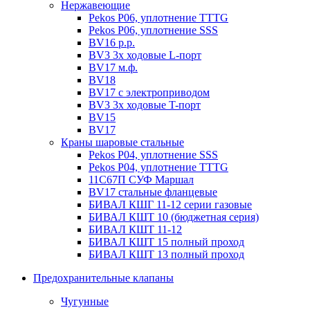
Нержавеющие
Pekos P06, уплотнение ТТТG
Pekos P06, уплотнение SSS
BV16 р.р.
BV3 3х ходовые L-порт
BV17 м.ф.
BV18
BV17 с электроприводом
BV3 3х ходовые T-порт
BV15
BV17
Краны шаровые стальные
Pekos P04, уплотнение SSS
Pekos P04, уплотнение ТТТG
11С67П СУФ Маршал
BV17 стальные фланцевые
БИВАЛ КШГ 11-12 серии газовые
БИВАЛ КШТ 10 (бюджетная серия)
БИВАЛ КШТ 11-12
БИВАЛ КШТ 15 полный проход
БИВАЛ КШТ 13 полный проход
Предохранительные клапаны
Чугунные