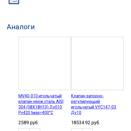
Аналоги
MV40-010 игольчатый
Клапан запорно-
клапан нерж.сталь AISI
регулирующий
304 (08Х18Н10) Ду010
игольчатый VYC147-03
Ру420 tмах=400°С
Ду10
2589 руб.
18534.92 руб.