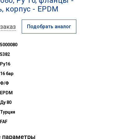
 080, Ру 16, фланцы -
, корпус - EPDM
заказ
Подобрать аналог
5000080
5382
Ру16
16 бар
Ф/Ф
EPDM
Ду 80
Турция
FAF
е параметры