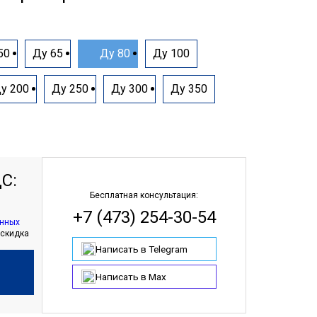
50
Ду 65
Ду 80
Ду 100
у 200
Ду 250
Ду 300
Ду 350
С:
Бесплатная консультация:
+7 (473) 254-30-54
анных
 скидка
Написать в Telegram
Написать в Max