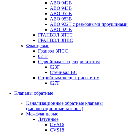
ABO 942B
ABO 943B
ABO 952B
ABO 953B
ABO 922T с резьбовыми проушинами
ABO 922B
ГРАНВЭЛ ЗПТС
ГРАНВЭЛ ЗПВС
Фланцевые
Гранвэл ЗПСС
021F
С двойным эксцентриситетом
023F
Стейнвал BC
С тройным эксцентриситетом
027F
Клапаны обратные
Канализационные обратные клапаны
(канализационные затворы)
Межфланцевые
Латунные
CVS16
CVS18