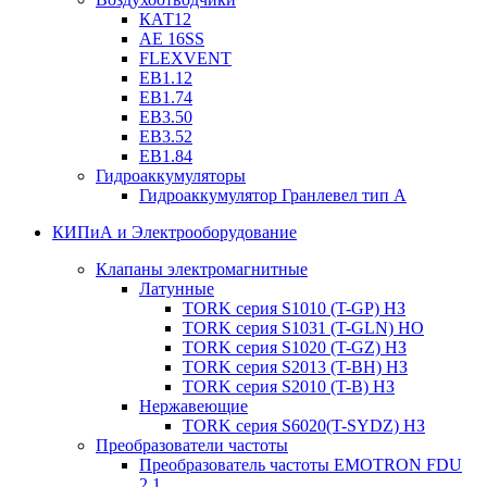
КАТ12
AE 16SS
FLEXVENT
EB1.12
EB1.74
EB3.50
EB3.52
EB1.84
Гидроаккумуляторы
Гидроаккумулятор Гранлевел тип А
КИПиА и Электрооборудование
Клапаны электромагнитные
Латунные
TORK серия S1010 (T-GP) НЗ
TORK серия S1031 (T-GLN) НО
TORK серия S1020 (T-GZ) НЗ
TORK серия S2013 (T-BH) НЗ
TORK серия S2010 (T-B) НЗ
Нержавеющие
TORK серия S6020(T-SYDZ) НЗ
Преобразователи частоты
Преобразователь частоты EMOTRON FDU
2.1