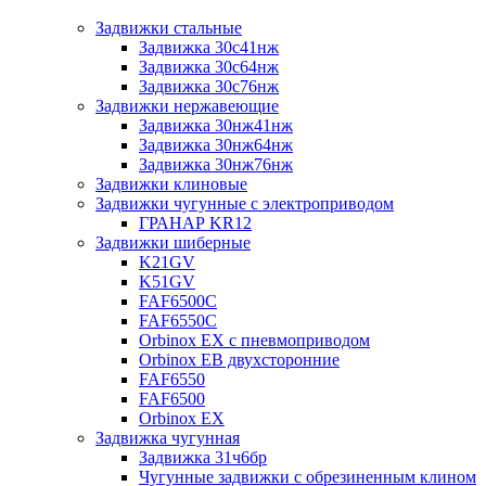
Задвижки стальные
Задвижка 30с41нж
Задвижка 30с64нж
Задвижка 30с76нж
Задвижки нержавеющие
Задвижка 30нж41нж
Задвижка 30нж64нж
Задвижка 30нж76нж
Задвижки клиновые
Задвижки чугунные с электроприводом
ГРАНАР KR12
Задвижки шиберные
K21GV
K51GV
FAF6500C
FAF6550С
Orbinox EX с пневмоприводом
Orbinox EB двухсторонние
FAF6550
FAF6500
Orbinox EX
Задвижка чугунная
Задвижка 31ч6бр
Чугунные задвижки с обрезиненным клином