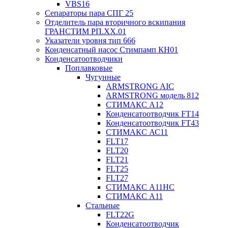
VBS16
Сепараторы пара СПГ 25
Отделитель пара вторичного вскипания
ГРАНСТИМ РП.XX.01
Указатели уровня тип 666
Конденсатный насос Стимпамп КН01
Конденсатоотводчики
Поплавковые
Чугунные
ARMSTRONG AIC
ARMSTRONG модель 812
СТИМАКС А12
Конденсатоотводчик FT14
Конденсатоотводчик FT43
СТИМАКС АС11
FLT17
FLT20
FLT21
FLT25
FLT27
СТИМАКС А11HC
СТИМАКС А11
Стальные
FLT22G
Конденсатоотводчик