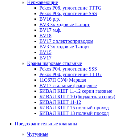
Нержавеющие
Pekos P06, уплотнение ТТТG
Pekos P06, уплотнение SSS
BV16 р.р.
BV3 3х ходовые L-порт
BV17 м.ф.
BV18
BV17 с электроприводом
BV3 3х ходовые T-порт
BV15
BV17
Краны шаровые стальные
Pekos P04, уплотнение SSS
Pekos P04, уплотнение ТТТG
11С67П СУФ Маршал
BV17 стальные фланцевые
БИВАЛ КШГ 11-12 серии газовые
БИВАЛ КШТ 10 (бюджетная серия)
БИВАЛ КШТ 11-12
БИВАЛ КШТ 15 полный проход
БИВАЛ КШТ 13 полный проход
Предохранительные клапаны
Чугунные