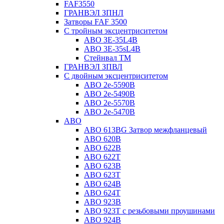
FAF3550
ГРАНВЭЛ ЗПНЛ
Затворы FAF 3500
С тройным эксцентриситетом
ABO ЗE-35L4B
ABO 3E-35sL4B
Стейнвал ТМ
ГРАНВЭЛ ЗПВЛ
С двойным эксцентриситетом
ABO 2e-5590B
ABO 2е-5490B
ABO 2е-5570B
ABO 2е-5470B
ABO
ABO 613BG Затвор межфланцевый
ABO 620B
ABO 622B
ABO 622T
ABO 623B
ABO 623T
ABO 624В
ABO 624Т
ABO 923B
ABO 923Т с резьбовыми проушинами
ABO 924B