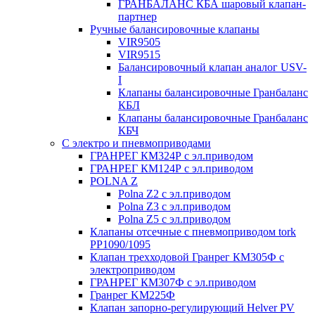
ГРАНБАЛАНС КБА шаровый клапан-
партнер
Ручные балансировочные клапаны
VIR9505
VIR9515
Балансировочный клапан аналог USV-
I
Клапаны балансировочные Гранбаланс
КБЛ
Клапаны балансировочные Гранбаланс
КБЧ
С электро и пневмоприводами
ГРАНРЕГ КМ324Р с эл.приводом
ГРАНРЕГ КМ124Р с эл.приводом
POLNA Z
Polna Z2 с эл.приводом
Polna Z3 с эл.приводом
Polna Z5 с эл.приводом
Клапаны отсечные с пневмоприводом tork
PP1090/1095
Клапан трехходовой Гранрег КМ305Ф с
электроприводом
ГРАНРЕГ КМ307Ф с эл.приводом
Гранрег KM225Ф
Клапан запорно-регулирующий Helver PV