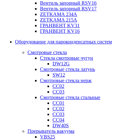
Вентиль запорный RSV16
Вентиль запорный RSV17
ZETKAMA 234A
ZETKAMA 215A
ГРАНВЕНТ KV31
ГРАНВЕНТ KV16
Оборудование для пароконденсатных систем
Смотровые стекла
Стекла смотровые чугун
DW12G
Смотровые стекла латунь
SW12
Смотровые стекла нерж
СС02
СС03
Смотровые стекла стальные
СС01
СС02
СС03
СС04
DW40S
Прерыватель вакуума
VBS25