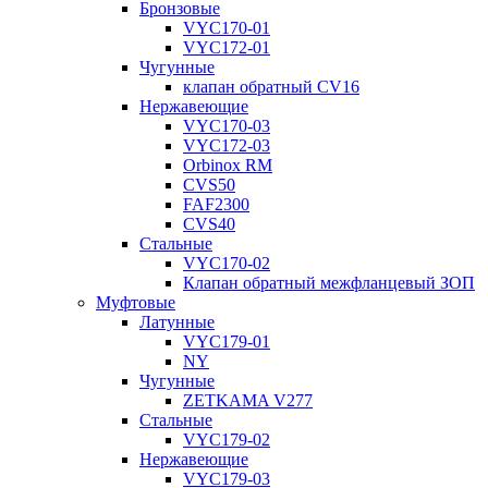
Бронзовые
VYC170-01
VYC172-01
Чугунные
клапан обратный CV16
Нержавеющие
VYC170-03
VYC172-03
Orbinox RM
CVS50
FAF2300
CVS40
Стальные
VYC170-02
Клапан обратный межфланцевый ЗОП
Муфтовые
Латунные
VYC179-01
NY
Чугунные
ZETKAMA V277
Стальные
VYC179-02
Нержавеющие
VYC179-03