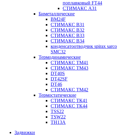
поплавковый FT44
СТИМАКС А31
Биметаллические
BM24F
СТИМАКС B31
СТИМАКС В32
СТИМАКС В33
СТИМАКС B34
конденсатоотводчик spirax sarco
SMC32
Термодинамические
СТИМАКС ТМ41
СТИМАКС ТМ43
DT40S
DT42SF
DT46
СТИМАКС ТМ42
Термостатические
СТИМАКС ТК41
СТИМАКС ТК44
TSS22
TSW22
TH13A
Задвижки