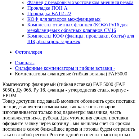
Фланец с резьбовым хвостовиком внешняя резьба
Прокладка ПОН А
Прокладка ВАТИ-22
КОФ для затворов межфланцевых
Комплекты ответных фланцев (КОФ) Ру16 для
межфланцевых обратных клапанов CV16
Комплекты КОФ (фланцы, прокладки, болты) для
ШК, фильтров, задвижек
Фотогалерея
Главная -
Сильфонные компенсаторы и гибкие вставки -
Компенсаторы фланцевые (гибкая вставка) FAF5000
Компенсатор фланцевый (гибкая вставка) FAF 5000 (FAF
5050), Ду 065, Ру 16, фланцы - углеродистая сталь, корпус -
EPDM
Товар доступен под заказ
В моменте обозначить срок поставки
не представляется возможным, так как часть товаров
изготавливается только под параметры заказчика, часть
поставляется из-за рубежа. Для уточнения сроков поставки
оформите заявку через корзину - мы вышлем счет со сроком
поставки в самое ближайшее время и готовы будем отправить
заказ в любой регион России одной из шести транспортных