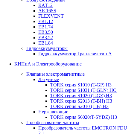
КАТ12
AE 16SS
FLEXVENT
EB1.12
EB1.74
EB3.50
EB3.52
EB1.84
Гидроаккумуляторы
Гидроаккумулятор Гранлевел тип А
КИПиА и Электрооборудование
Клапаны электромагнитные
Латунные
TORK серия S1010 (T-GP) НЗ
TORK серия S1031 (T-GLN) НО
TORK серия S1020 (T-GZ) НЗ
TORK серия S2013 (T-BH) НЗ
TORK серия S2010 (T-B) НЗ
Нержавеющие
TORK серия S6020(T-SYDZ) НЗ
Преобразователи частоты
Преобразователь частоты EMOTRON FDU
2.1