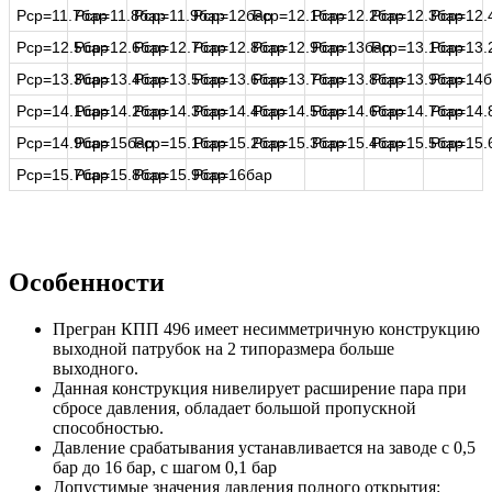
Рср=11.7бар
Рср=11.8бар
Рср=11.9бар
Рср=12бар
Рср=12.1бар
Рср=12.2бар
Рср=12.3бар
Рср=12.
Рср=12.5бар
Рср=12.6бар
Рср=12.7бар
Рср=12.8бар
Рср=12.9бар
Рср=13бар
Рср=13.1бар
Рср=13.
Рср=13.3бар
Рср=13.4бар
Рср=13.5бар
Рср=13.6бар
Рср=13.7бар
Рср=13.8бар
Рср=13.9бар
Рср=14б
Рср=14.1бар
Рср=14.2бар
Рср=14.3бар
Рср=14.4бар
Рср=14.5бар
Рср=14.6бар
Рср=14.7бар
Рср=14.
Рср=14.9бар
Рср=15бар
Рср=15.1бар
Рср=15.2бар
Рср=15.3бар
Рср=15.4бар
Рср=15.5бар
Рср=15.
Рср=15.7бар
Рср=15.8бар
Рср=15.9бар
Рср=16бар
Особенности
Прегран КПП 496 имеет несимметричную конструкцию
выходной патрубок на 2 типоразмера больше
выходного.
Данная конструкция нивелирует расширение пара при
сбросе давления, обладает большой пропускной
способностью.
Давление срабатывания устанавливается на заводе с 0,5
бар до 16 бар, с шагом 0,1 бар
Допустимые значения давления полного открытия: