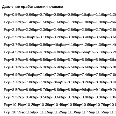
Давление срабатывания клапана
Рср=0.5бар
Рср=0.6бар
Рср=0.7бар
Рср=0.8бар
Рср=0.9бар
Рср=1бар
Рср=1.1бар
Рср=1.2
Рср=1.3бар
Рср=1.4бар
Рср=1.5бар
Рср=1.6бар
Рср=1.7бар
Рср=1.8бар
Рср=1.9бар
Рср=2ба
Рср=2.1бар
Рср=2.2бар
Рср=2.3бар
Рср=2.4бар
Рср=2.5бар
Рср=2.6бар
Рср=2.7бар
Рср=2.8
Рср=2.9бар
Рср=3бар
Рср=3.1бар
Рср=3.2бар
Рср=3.3бар
Рср=3.4бар
Рср=3.5бар
Рср=3.6
Рср=3.7бар
Рср=3.8бар
Рср=3.9бар
Рср=4бар
Рср=4.1бар
Рср=4.2бар
Рср=4.3бар
Рср=4.4
Рср=4.5бар
Рср=4.6бар
Рср=4.7бар
Рср=4.8бар
Рср=4.9бар
Рср=5бар
Рср=5.1бар
Рср=5.2
Рср=5.3бар
Рср=5.4бар
Рср=5.5бар
Рср=5.6бар
Рср=5.7бар
Рср=5.8бар
Рср=5.9бар
Рср=6ба
Рср=6.1бар
Рср=6.2бар
Рср=6.3бар
Рср=6.4бар
Рср=6.5бар
Рср=6.6бар
Рср=6.7бар
Рср=6.8
Рср=6.9бар
Рср=7бар
Рср=7.1бар
Рср=7.2бар
Рср=7.3бар
Рср=7.4бар
Рср=7.5бар
Рср=7.6
Рср=7.7бар
Рср=7.8бар
Рср=7.9бар
Рср=8бар
Рср=8.1бар
Рср=8.2бар
Рср=8.3бар
Рср=8.4
Рср=8.5бар
Рср=8.6бар
Рср=8.7бар
Рср=8.8бар
Рср=8.9бар
Рср=9бар
Рср=9.1бар
Рср=9.2
Рср=9.3бар
Рср=9.4бар
Рср=9.5бар
Рср=9.6бар
Рср=9.7бар
Рср=9.8бар
Рср=9.9бар
Рср=10б
Рср=10.1бар
Рср=10.2бар
Рср=10.3бар
Рср=10.4бар
Рср=10.5бар
Рср=10.6бар
Рср=10.7бар
Рср=10.
Рср=10.9бар
Рср=11бар
Рср=11.1бар
Рср=11.2бар
Рср=11.3бар
Рср=11.4бар
Рср=11.5бар
Рср=11.