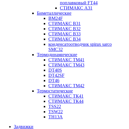
поплавковый FT44
СТИМАКС А31
Биметаллические
BM24F
СТИМАКС B31
СТИМАКС В32
СТИМАКС В33
СТИМАКС B34
конденсатоотводчик spirax sarco
SMC32
Термодинамические
СТИМАКС ТМ41
СТИМАКС ТМ43
DT40S
DT42SF
DT46
СТИМАКС ТМ42
Термостатические
СТИМАКС ТК41
СТИМАКС ТК44
TSS22
TSW22
TH13A
Задвижки