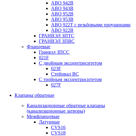
ABO 942B
ABO 943B
ABO 952B
ABO 953B
ABO 922T с резьбовыми проушинами
ABO 922B
ГРАНВЭЛ ЗПТС
ГРАНВЭЛ ЗПВС
Фланцевые
Гранвэл ЗПСС
021F
С двойным эксцентриситетом
023F
Стейнвал BC
С тройным эксцентриситетом
027F
Клапаны обратные
Канализационные обратные клапаны
(канализационные затворы)
Межфланцевые
Латунные
CVS16
CVS18