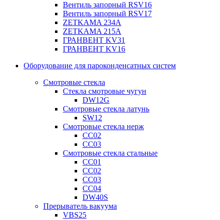
Вентиль запорный RSV16
Вентиль запорный RSV17
ZETKAMA 234A
ZETKAMA 215A
ГРАНВЕНТ KV31
ГРАНВЕНТ KV16
Оборудование для пароконденсатных систем
Смотровые стекла
Стекла смотровые чугун
DW12G
Смотровые стекла латунь
SW12
Смотровые стекла нерж
СС02
СС03
Смотровые стекла стальные
СС01
СС02
СС03
СС04
DW40S
Прерыватель вакуума
VBS25