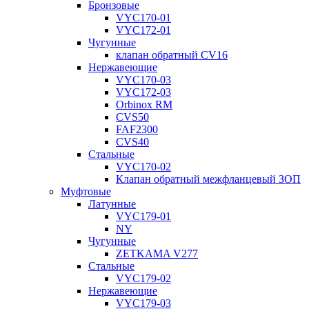
Бронзовые
VYC170-01
VYC172-01
Чугунные
клапан обратный CV16
Нержавеющие
VYC170-03
VYC172-03
Orbinox RM
CVS50
FAF2300
CVS40
Стальные
VYC170-02
Клапан обратный межфланцевый ЗОП
Муфтовые
Латунные
VYC179-01
NY
Чугунные
ZETKAMA V277
Стальные
VYC179-02
Нержавеющие
VYC179-03