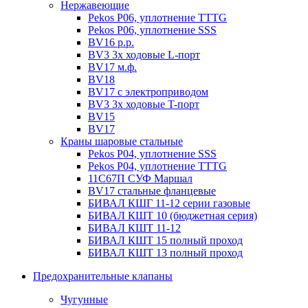
Нержавеющие
Pekos P06, уплотнение ТТТG
Pekos P06, уплотнение SSS
BV16 р.р.
BV3 3х ходовые L-порт
BV17 м.ф.
BV18
BV17 с электроприводом
BV3 3х ходовые T-порт
BV15
BV17
Краны шаровые стальные
Pekos P04, уплотнение SSS
Pekos P04, уплотнение ТТТG
11С67П СУФ Маршал
BV17 стальные фланцевые
БИВАЛ КШГ 11-12 серии газовые
БИВАЛ КШТ 10 (бюджетная серия)
БИВАЛ КШТ 11-12
БИВАЛ КШТ 15 полный проход
БИВАЛ КШТ 13 полный проход
Предохранительные клапаны
Чугунные