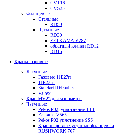
CVT16
CVS25
Фланцевые
Стальные
RD50
Чугунные
RD30
ZETKAMA V287
обратный клапан RD12
RD16
Краны шаровые
Латунные
Газовые 11Б27п
11Б27п1
Standart Hidraulica
Valfex
Кран MV25 для манометра
Чугунные
Pekos P02, уплотнение ТТТ
Zetkama V565
Pekos P02 уплотнение SSS
Кран шаровой чугунный фланцевый
RUSHWORK 707