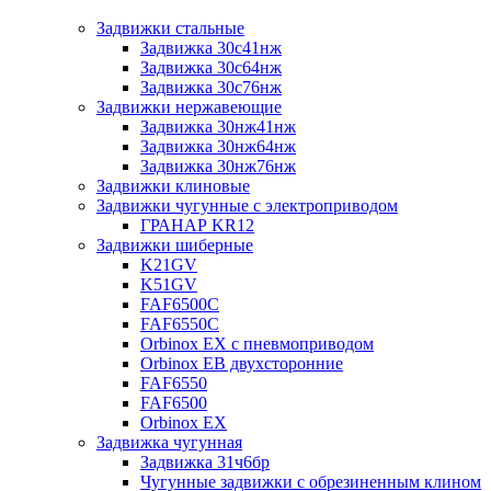
Задвижки стальные
Задвижка 30с41нж
Задвижка 30с64нж
Задвижка 30с76нж
Задвижки нержавеющие
Задвижка 30нж41нж
Задвижка 30нж64нж
Задвижка 30нж76нж
Задвижки клиновые
Задвижки чугунные с электроприводом
ГРАНАР KR12
Задвижки шиберные
K21GV
K51GV
FAF6500C
FAF6550С
Orbinox EX с пневмоприводом
Orbinox EB двухсторонние
FAF6550
FAF6500
Orbinox EX
Задвижка чугунная
Задвижка 31ч6бр
Чугунные задвижки с обрезиненным клином