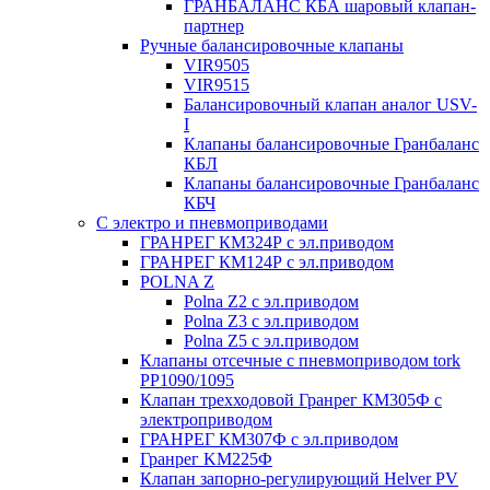
ГРАНБАЛАНС КБА шаровый клапан-
партнер
Ручные балансировочные клапаны
VIR9505
VIR9515
Балансировочный клапан аналог USV-
I
Клапаны балансировочные Гранбаланс
КБЛ
Клапаны балансировочные Гранбаланс
КБЧ
С электро и пневмоприводами
ГРАНРЕГ КМ324Р с эл.приводом
ГРАНРЕГ КМ124Р с эл.приводом
POLNA Z
Polna Z2 с эл.приводом
Polna Z3 с эл.приводом
Polna Z5 с эл.приводом
Клапаны отсечные с пневмоприводом tork
PP1090/1095
Клапан трехходовой Гранрег КМ305Ф с
электроприводом
ГРАНРЕГ КМ307Ф с эл.приводом
Гранрег KM225Ф
Клапан запорно-регулирующий Helver PV