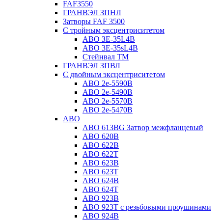
FAF3550
ГРАНВЭЛ ЗПНЛ
Затворы FAF 3500
С тройным эксцентриситетом
ABO ЗE-35L4B
ABO 3E-35sL4B
Стейнвал ТМ
ГРАНВЭЛ ЗПВЛ
С двойным эксцентриситетом
ABO 2e-5590B
ABO 2е-5490B
ABO 2е-5570B
ABO 2е-5470B
ABO
ABO 613BG Затвор межфланцевый
ABO 620B
ABO 622B
ABO 622T
ABO 623B
ABO 623T
ABO 624В
ABO 624Т
ABO 923B
ABO 923Т с резьбовыми проушинами
ABO 924B