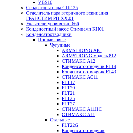
VBS16
Сепараторы пара СПГ 25
Отделитель пара вторичного вскипания
ГРАНСТИМ РП.XX.01
Указатели уровня тип 666
Конденсатный насос Стимпамп КН01
Конденсатоотводчики
Поплавковые
Чугунные
ARMSTRONG AIC
ARMSTRONG модель 812
СТИМАКС А12
Конденсатоотводчик FT14
Конденсатоотводчик FT43
СТИМАКС АС11
FLT17
FLT20
FLT21
FLT25
FLT27
СТИМАКС А11HC
СТИМАКС А11
Стальные
FLT22G
Конденсатоотводчик