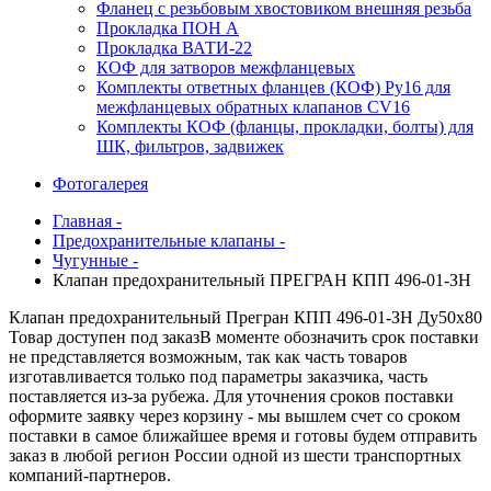
Фланец с резьбовым хвостовиком внешняя резьба
Прокладка ПОН А
Прокладка ВАТИ-22
КОФ для затворов межфланцевых
Комплекты ответных фланцев (КОФ) Ру16 для
межфланцевых обратных клапанов CV16
Комплекты КОФ (фланцы, прокладки, болты) для
ШК, фильтров, задвижек
Фотогалерея
Главная -
Предохранительные клапаны -
Чугунные -
Клапан предохранительный ПРЕГРАН КПП 496-01-ЗН
Клапан предохранительный Прегран КПП 496-01-ЗН Ду50х80
Товар доступен под заказ
В моменте обозначить срок поставки
не представляется возможным, так как часть товаров
изготавливается только под параметры заказчика, часть
поставляется из-за рубежа. Для уточнения сроков поставки
оформите заявку через корзину - мы вышлем счет со сроком
поставки в самое ближайшее время и готовы будем отправить
заказ в любой регион России одной из шести транспортных
компаний-партнеров.