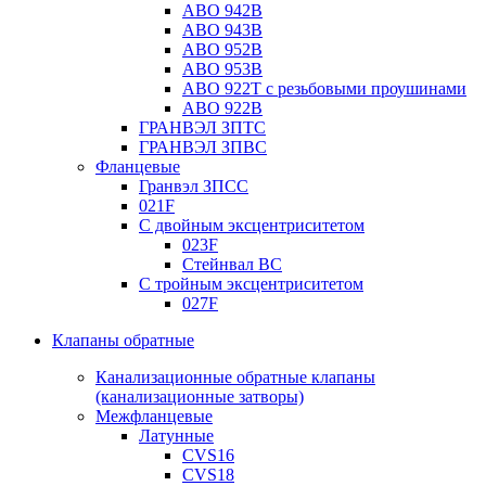
ABO 942B
ABO 943B
ABO 952B
ABO 953B
ABO 922T с резьбовыми проушинами
ABO 922B
ГРАНВЭЛ ЗПТС
ГРАНВЭЛ ЗПВС
Фланцевые
Гранвэл ЗПСС
021F
С двойным эксцентриситетом
023F
Стейнвал BC
С тройным эксцентриситетом
027F
Клапаны обратные
Канализационные обратные клапаны
(канализационные затворы)
Межфланцевые
Латунные
CVS16
CVS18