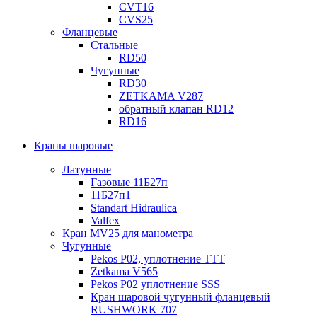
CVT16
CVS25
Фланцевые
Стальные
RD50
Чугунные
RD30
ZETKAMA V287
обратный клапан RD12
RD16
Краны шаровые
Латунные
Газовые 11Б27п
11Б27п1
Standart Hidraulica
Valfex
Кран MV25 для манометра
Чугунные
Pekos P02, уплотнение ТТТ
Zetkama V565
Pekos P02 уплотнение SSS
Кран шаровой чугунный фланцевый
RUSHWORK 707