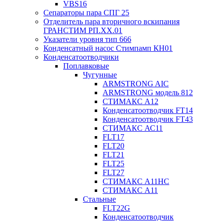
VBS16
Сепараторы пара СПГ 25
Отделитель пара вторичного вскипания
ГРАНСТИМ РП.XX.01
Указатели уровня тип 666
Конденсатный насос Стимпамп КН01
Конденсатоотводчики
Поплавковые
Чугунные
ARMSTRONG AIC
ARMSTRONG модель 812
СТИМАКС А12
Конденсатоотводчик FT14
Конденсатоотводчик FT43
СТИМАКС АС11
FLT17
FLT20
FLT21
FLT25
FLT27
СТИМАКС А11HC
СТИМАКС А11
Стальные
FLT22G
Конденсатоотводчик