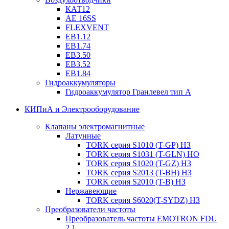
КАТ12
AE 16SS
FLEXVENT
EB1.12
EB1.74
EB3.50
EB3.52
EB1.84
Гидроаккумуляторы
Гидроаккумулятор Гранлевел тип А
КИПиА и Электрооборудование
Клапаны электромагнитные
Латунные
TORK серия S1010 (T-GP) НЗ
TORK серия S1031 (T-GLN) НО
TORK серия S1020 (T-GZ) НЗ
TORK серия S2013 (T-BH) НЗ
TORK серия S2010 (T-B) НЗ
Нержавеющие
TORK серия S6020(T-SYDZ) НЗ
Преобразователи частоты
Преобразователь частоты EMOTRON FDU
2.1