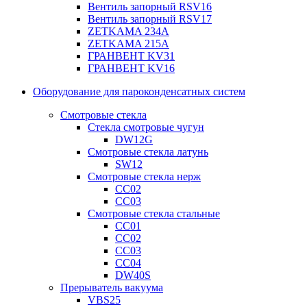
Вентиль запорный RSV16
Вентиль запорный RSV17
ZETKAMA 234A
ZETKAMA 215A
ГРАНВЕНТ KV31
ГРАНВЕНТ KV16
Оборудование для пароконденсатных систем
Смотровые стекла
Стекла смотровые чугун
DW12G
Смотровые стекла латунь
SW12
Смотровые стекла нерж
СС02
СС03
Смотровые стекла стальные
СС01
СС02
СС03
СС04
DW40S
Прерыватель вакуума
VBS25