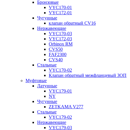
Бронзовые
VYC170-01
VYC172-01
Чугунные
клапан обратный CV16
Нержавеющие
VYC170-03
VYC172-03
Orbinox RM
CVS50
FAF2300
CVS40
Стальные
VYC170-02
Клапан обратный межфланцевый ЗОП
Муфтовые
Латунные
VYC179-01
NY
Чугунные
ZETKAMA V277
Стальные
VYC179-02
Нержавеющие
VYC179-03