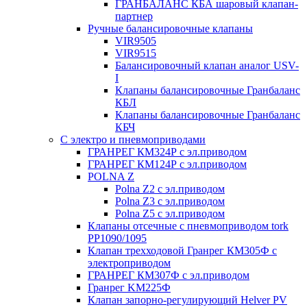
ГРАНБАЛАНС КБА шаровый клапан-
партнер
Ручные балансировочные клапаны
VIR9505
VIR9515
Балансировочный клапан аналог USV-
I
Клапаны балансировочные Гранбаланс
КБЛ
Клапаны балансировочные Гранбаланс
КБЧ
С электро и пневмоприводами
ГРАНРЕГ КМ324Р с эл.приводом
ГРАНРЕГ КМ124Р с эл.приводом
POLNA Z
Polna Z2 с эл.приводом
Polna Z3 с эл.приводом
Polna Z5 с эл.приводом
Клапаны отсечные с пневмоприводом tork
PP1090/1095
Клапан трехходовой Гранрег КМ305Ф с
электроприводом
ГРАНРЕГ КМ307Ф с эл.приводом
Гранрег KM225Ф
Клапан запорно-регулирующий Helver PV