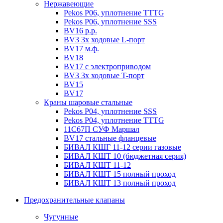
Нержавеющие
Pekos P06, уплотнение ТТТG
Pekos P06, уплотнение SSS
BV16 р.р.
BV3 3х ходовые L-порт
BV17 м.ф.
BV18
BV17 с электроприводом
BV3 3х ходовые T-порт
BV15
BV17
Краны шаровые стальные
Pekos P04, уплотнение SSS
Pekos P04, уплотнение ТТТG
11С67П СУФ Маршал
BV17 стальные фланцевые
БИВАЛ КШГ 11-12 серии газовые
БИВАЛ КШТ 10 (бюджетная серия)
БИВАЛ КШТ 11-12
БИВАЛ КШТ 15 полный проход
БИВАЛ КШТ 13 полный проход
Предохранительные клапаны
Чугунные