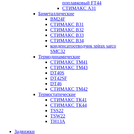
поплавковый FT44
СТИМАКС А31
Биметаллические
BM24F
СТИМАКС B31
СТИМАКС В32
СТИМАКС В33
СТИМАКС B34
конденсатоотводчик spirax sarco
SMC32
Термодинамические
СТИМАКС ТМ41
СТИМАКС ТМ43
DT40S
DT42SF
DT46
СТИМАКС ТМ42
Термостатические
СТИМАКС ТК41
СТИМАКС ТК44
TSS22
TSW22
TH13A
Задвижки