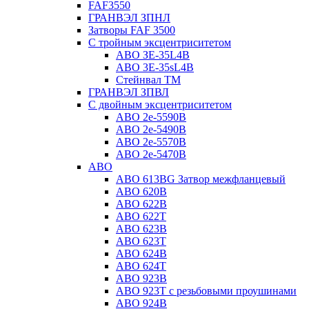
FAF3550
ГРАНВЭЛ ЗПНЛ
Затворы FAF 3500
С тройным эксцентриситетом
ABO ЗE-35L4B
ABO 3E-35sL4B
Стейнвал ТМ
ГРАНВЭЛ ЗПВЛ
С двойным эксцентриситетом
ABO 2e-5590B
ABO 2е-5490B
ABO 2е-5570B
ABO 2е-5470B
ABO
ABO 613BG Затвор межфланцевый
ABO 620B
ABO 622B
ABO 622T
ABO 623B
ABO 623T
ABO 624В
ABO 624Т
ABO 923B
ABO 923Т с резьбовыми проушинами
ABO 924B