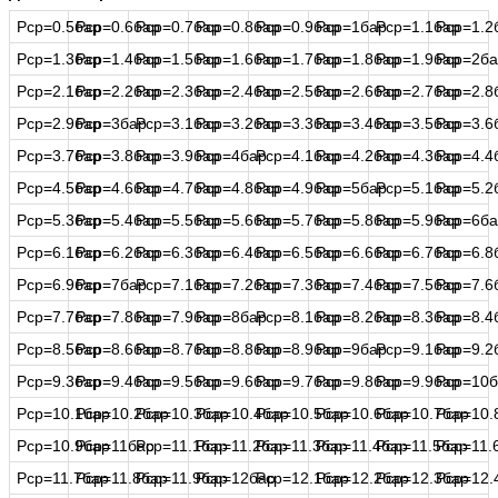
Рср=0.5бар
Рср=0.6бар
Рср=0.7бар
Рср=0.8бар
Рср=0.9бар
Рср=1бар
Рср=1.1бар
Рср=1.2
Рср=1.3бар
Рср=1.4бар
Рср=1.5бар
Рср=1.6бар
Рср=1.7бар
Рср=1.8бар
Рср=1.9бар
Рср=2ба
Рср=2.1бар
Рср=2.2бар
Рср=2.3бар
Рср=2.4бар
Рср=2.5бар
Рср=2.6бар
Рср=2.7бар
Рср=2.8
Рср=2.9бар
Рср=3бар
Рср=3.1бар
Рср=3.2бар
Рср=3.3бар
Рср=3.4бар
Рср=3.5бар
Рср=3.6
Рср=3.7бар
Рср=3.8бар
Рср=3.9бар
Рср=4бар
Рср=4.1бар
Рср=4.2бар
Рср=4.3бар
Рср=4.4
Рср=4.5бар
Рср=4.6бар
Рср=4.7бар
Рср=4.8бар
Рср=4.9бар
Рср=5бар
Рср=5.1бар
Рср=5.2
Рср=5.3бар
Рср=5.4бар
Рср=5.5бар
Рср=5.6бар
Рср=5.7бар
Рср=5.8бар
Рср=5.9бар
Рср=6ба
Рср=6.1бар
Рср=6.2бар
Рср=6.3бар
Рср=6.4бар
Рср=6.5бар
Рср=6.6бар
Рср=6.7бар
Рср=6.8
Рср=6.9бар
Рср=7бар
Рср=7.1бар
Рср=7.2бар
Рср=7.3бар
Рср=7.4бар
Рср=7.5бар
Рср=7.6
Рср=7.7бар
Рср=7.8бар
Рср=7.9бар
Рср=8бар
Рср=8.1бар
Рср=8.2бар
Рср=8.3бар
Рср=8.4
Рср=8.5бар
Рср=8.6бар
Рср=8.7бар
Рср=8.8бар
Рср=8.9бар
Рср=9бар
Рср=9.1бар
Рср=9.2
Рср=9.3бар
Рср=9.4бар
Рср=9.5бар
Рср=9.6бар
Рср=9.7бар
Рср=9.8бар
Рср=9.9бар
Рср=10б
Рср=10.1бар
Рср=10.2бар
Рср=10.3бар
Рср=10.4бар
Рср=10.5бар
Рср=10.6бар
Рср=10.7бар
Рср=10.
Рср=10.9бар
Рср=11бар
Рср=11.1бар
Рср=11.2бар
Рср=11.3бар
Рср=11.4бар
Рср=11.5бар
Рср=11.
Рср=11.7бар
Рср=11.8бар
Рср=11.9бар
Рср=12бар
Рср=12.1бар
Рср=12.2бар
Рср=12.3бар
Рср=12.