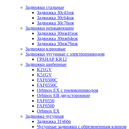
Задвижки стальные
Задвижка 30с41нж
Задвижка 30с64нж
Задвижка 30с76нж
Задвижки нержавеющие
Задвижка 30нж41нж
Задвижка 30нж64нж
Задвижка 30нж76нж
Задвижки клиновые
Задвижки чугунные с электроприводом
ГРАНАР KR12
Задвижки шиберные
K21GV
K51GV
FAF6500C
FAF6550С
Orbinox EX с пневмоприводом
Orbinox EB двухсторонние
FAF6550
FAF6500
Orbinox EX
Задвижка чугунная
Задвижка 31ч6бр
Чугунные задвижки с обрезиненным клином