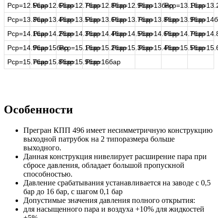
Рср=12.5бар
Рср=12.6бар
Рср=12.7бар
Рср=12.8бар
Рср=12.9бар
Рср=13бар
Рср=13.1бар
Рср=13.
Рср=13.3бар
Рср=13.4бар
Рср=13.5бар
Рср=13.6бар
Рср=13.7бар
Рср=13.8бар
Рср=13.9бар
Рср=14б
Рср=14.1бар
Рср=14.2бар
Рср=14.3бар
Рср=14.4бар
Рср=14.5бар
Рср=14.6бар
Рср=14.7бар
Рср=14.
Рср=14.9бар
Рср=15бар
Рср=15.1бар
Рср=15.2бар
Рср=15.3бар
Рср=15.4бар
Рср=15.5бар
Рср=15.
Рср=15.7бар
Рср=15.8бар
Рср=15.9бар
Рср=16бар
Особенности
Прегран КПП 496 имеет несимметричную конструкцию
выходной патрубок на 2 типоразмера больше
выходного.
Данная конструкция нивелирует расширение пара при
сбросе давления, обладает большой пропускной
способностью.
Давление срабатывания устанавливается на заводе с 0,5
бар до 16 бар, с шагом 0,1 бар
Допустимые значения давления полного открытия:
для насыщенного пара и воздуха +10% для жидкостей
+5%