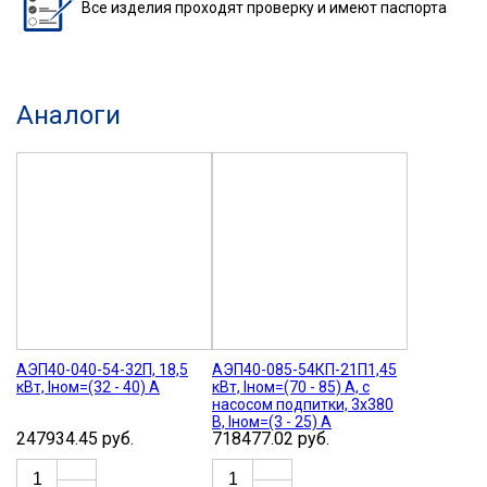
Все изделия
проходят проверку
и имеют паспорта
Аналоги
АЭП40-040-54-32П, 18,5
АЭП40-085-54КП-21П1,45
кВт, Iном=(32 - 40) А
кВт, Iном=(70 - 85) А, с
насосом подпитки, 3х380
В, Iном=(3 - 25) А
247934.45 руб.
718477.02 руб.