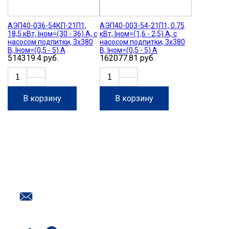
АЭП40-036-54КП-21П1,
АЭП40-003-54-21П1, 0.75
18,5 кВт, Iном=(30 - 36) А, с
кВт, Iном=(1,6 - 2,5) А, с
насосом подпитки, 3х380
насосом подпитки, 3х380
В, Iном=(0,5 - 5) А
В, Iном=(0,5 - 5) А
514319.4 руб.
162077.81 руб.
В корзину
В корзину
Нужна помощь с подбором
оборудования?
Наш номер в Воронеже
+7 (473) 254-30-54
Почта
info@promtr.su
Мессенджеры: