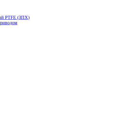
ый PTFE (ЗПХ)
приводом