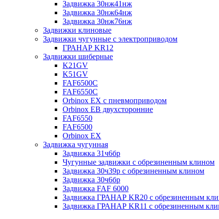
Задвижка 30нж41нж
Задвижка 30нж64нж
Задвижка 30нж76нж
Задвижки клиновые
Задвижки чугунные с электроприводом
ГРАНАР KR12
Задвижки шиберные
K21GV
K51GV
FAF6500C
FAF6550С
Orbinox EX с пневмоприводом
Orbinox EB двухсторонние
FAF6550
FAF6500
Orbinox EX
Задвижка чугунная
Задвижка 31ч6бр
Чугунные задвижки с обрезиненным клином
Задвижка 30ч39р с обрезиненным клином
Задвижка 30ч6бр
Задвижка FAF 6000
Задвижка ГРАНАР KR20 с обрезиненным кл
Задвижка ГРАНАР KR11 с обрезиненным кл