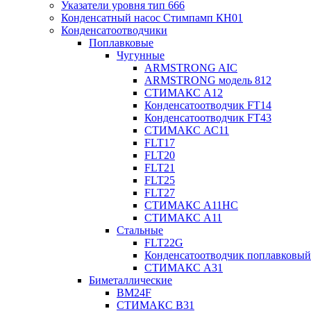
Указатели уровня тип 666
Конденсатный насос Стимпамп КН01
Конденсатоотводчики
Поплавковые
Чугунные
ARMSTRONG AIC
ARMSTRONG модель 812
СТИМАКС А12
Конденсатоотводчик FT14
Конденсатоотводчик FT43
СТИМАКС АС11
FLT17
FLT20
FLT21
FLT25
FLT27
СТИМАКС А11HC
СТИМАКС А11
Стальные
FLT22G
Конденсатоотводчик поплавковый
СТИМАКС А31
Биметаллические
BM24F
СТИМАКС B31