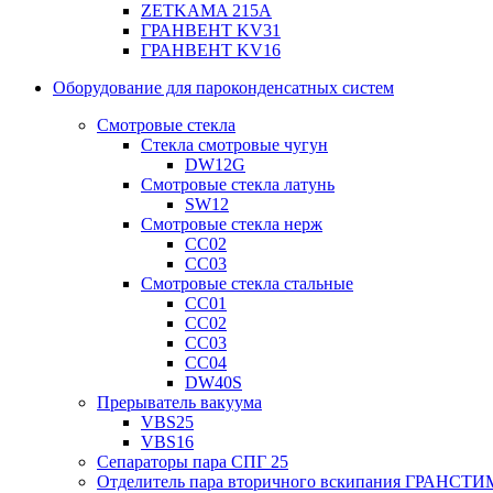
ZETKAMA 215A
ГРАНВЕНТ KV31
ГРАНВЕНТ KV16
Оборудование для пароконденсатных систем
Смотровые стекла
Стекла смотровые чугун
DW12G
Смотровые стекла латунь
SW12
Смотровые стекла нерж
СС02
СС03
Смотровые стекла стальные
СС01
СС02
СС03
СС04
DW40S
Прерыватель вакуума
VBS25
VBS16
Сепараторы пара СПГ 25
Отделитель пара вторичного вскипания ГРАНСТИ