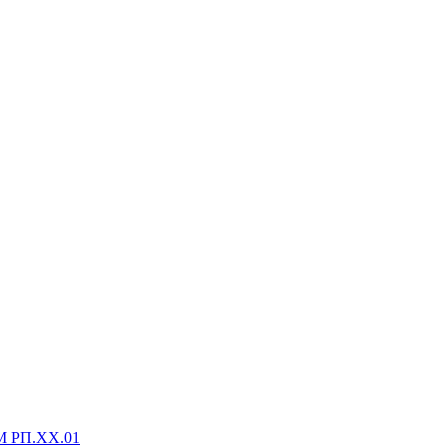
М РП.XX.01