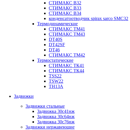
СТИМАКС В32
СТИМАКС В33
СТИМАКС B34
конденсатоотводчик spirax sarco SMC32
Термодинамические
СТИМАКС ТМ41
СТИМАКС ТМ43
DT40S
DT42SF
DT46
СТИМАКС ТМ42
Термостатические
СТИМАКС ТК41
СТИМАКС ТК44
TSS22
TSW22
TH13A
Задвижки
Задвижки стальные
Задвижка 30с41нж
Задвижка 30с64нж
Задвижка 30с76нж
Задвижки нержавеющие