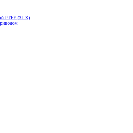
ый PTFE (ЗПХ)
приводом