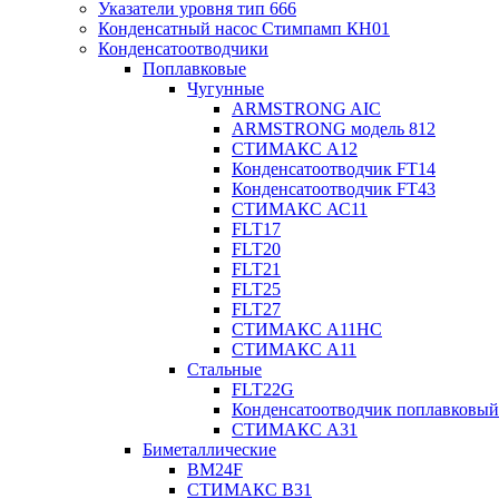
Указатели уровня тип 666
Конденсатный насос Стимпамп КН01
Конденсатоотводчики
Поплавковые
Чугунные
ARMSTRONG AIC
ARMSTRONG модель 812
СТИМАКС А12
Конденсатоотводчик FT14
Конденсатоотводчик FT43
СТИМАКС АС11
FLT17
FLT20
FLT21
FLT25
FLT27
СТИМАКС А11HC
СТИМАКС А11
Стальные
FLT22G
Конденсатоотводчик поплавковый
СТИМАКС А31
Биметаллические
BM24F
СТИМАКС B31