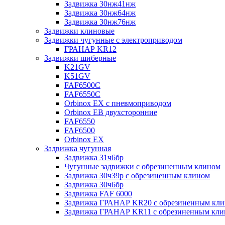
Задвижка 30нж41нж
Задвижка 30нж64нж
Задвижка 30нж76нж
Задвижки клиновые
Задвижки чугунные с электроприводом
ГРАНАР KR12
Задвижки шиберные
K21GV
K51GV
FAF6500C
FAF6550С
Orbinox EX с пневмоприводом
Orbinox EB двухсторонние
FAF6550
FAF6500
Orbinox EX
Задвижка чугунная
Задвижка 31ч6бр
Чугунные задвижки с обрезиненным клином
Задвижка 30ч39р с обрезиненным клином
Задвижка 30ч6бр
Задвижка FAF 6000
Задвижка ГРАНАР KR20 с обрезиненным кл
Задвижка ГРАНАР KR11 с обрезиненным кл