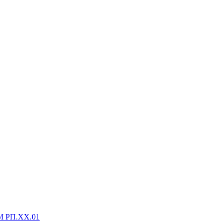
М РП.XX.01