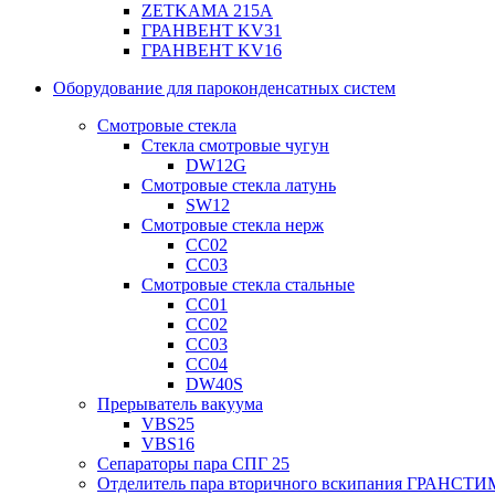
ZETKAMA 215A
ГРАНВЕНТ KV31
ГРАНВЕНТ KV16
Оборудование для пароконденсатных систем
Смотровые стекла
Стекла смотровые чугун
DW12G
Смотровые стекла латунь
SW12
Смотровые стекла нерж
СС02
СС03
Смотровые стекла стальные
СС01
СС02
СС03
СС04
DW40S
Прерыватель вакуума
VBS25
VBS16
Сепараторы пара СПГ 25
Отделитель пара вторичного вскипания ГРАНСТИ