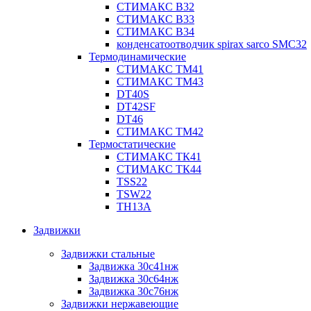
СТИМАКС В32
СТИМАКС В33
СТИМАКС B34
конденсатоотводчик spirax sarco SMC32
Термодинамические
СТИМАКС ТМ41
СТИМАКС ТМ43
DT40S
DT42SF
DT46
СТИМАКС ТМ42
Термостатические
СТИМАКС ТК41
СТИМАКС ТК44
TSS22
TSW22
TH13A
Задвижки
Задвижки стальные
Задвижка 30с41нж
Задвижка 30с64нж
Задвижка 30с76нж
Задвижки нержавеющие