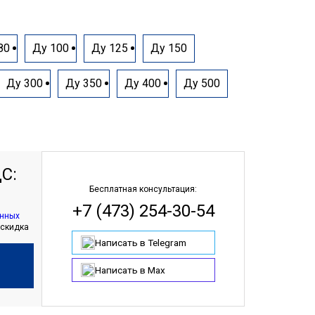
80
Ду 100
Ду 125
Ду 150
Ду 300
Ду 350
Ду 400
Ду 500
С:
Бесплатная консультация:
+7 (473) 254-30-54
анных
 скидка
Написать в Telegram
Написать в Max