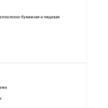
 целлюлозно-бумажная и пищевая
еже.
: