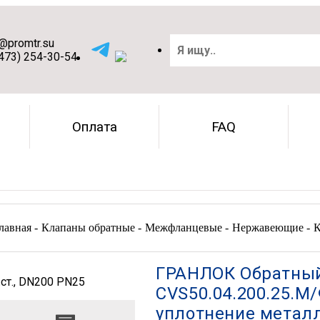
o@promtr.su
(473) 254-30-54
Оплата
FAQ
лавная -
Клапаны обратные -
Межфланцевые -
Нержавеющие -
К
ГРАНЛОК Обратный
CVS50.04.200.25.М/
уплотнение металл