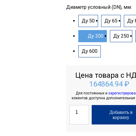
Диаметр условный (DN), мм:
Ду 50
Ду 65
Ду 
Ду 200
Ду 250
Ду 600
Цена товара с НД
164864.94 ₽
Для постоянных и
зарегистриров
клиентов доступна дополнительная
Добавить в
корзину