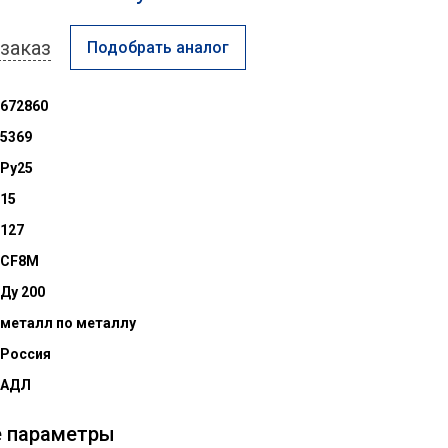
заказ
Подобрать аналог
672860
5369
Ру25
15
127
CF8M
Ду 200
металл по металлу
Россия
АДЛ
е параметры