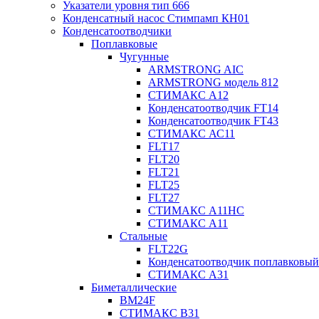
Указатели уровня тип 666
Конденсатный насос Стимпамп КН01
Конденсатоотводчики
Поплавковые
Чугунные
ARMSTRONG AIC
ARMSTRONG модель 812
СТИМАКС А12
Конденсатоотводчик FT14
Конденсатоотводчик FT43
СТИМАКС АС11
FLT17
FLT20
FLT21
FLT25
FLT27
СТИМАКС А11HC
СТИМАКС А11
Стальные
FLT22G
Конденсатоотводчик поплавковый
СТИМАКС А31
Биметаллические
BM24F
СТИМАКС B31