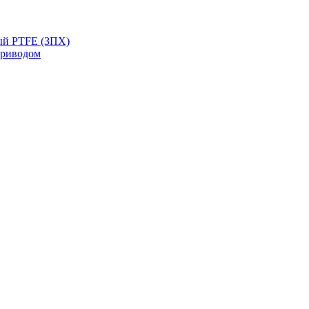
ый PTFE (ЗПХ)
приводом