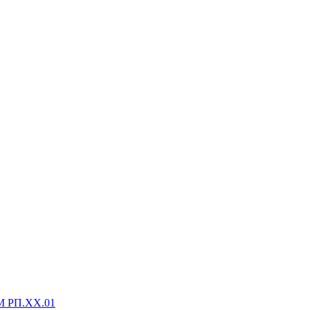
М РП.XX.01