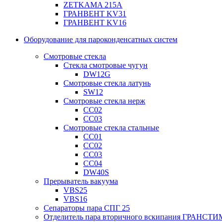
ZETKAMA 215A
ГРАНВЕНТ KV31
ГРАНВЕНТ KV16
Оборудование для пароконденсатных систем
Смотровые стекла
Стекла смотровые чугун
DW12G
Смотровые стекла латунь
SW12
Смотровые стекла нерж
СС02
СС03
Смотровые стекла стальные
СС01
СС02
СС03
СС04
DW40S
Прерыватель вакуума
VBS25
VBS16
Сепараторы пара СПГ 25
Отделитель пара вторичного вскипания ГРАНСТИ