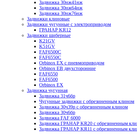
Задвижка 30нж41нж
Задвижка 30нж64нж
Задвижка 30нж76нж
Задвижки клиновые
Задвижки чугунные с электроприводом
ГРАНАР KR12
Задвижки шиберные
K21GV
K51GV
FAF6500C
FAF6550С
Orbinox EX с пневмоприводом
Orbinox EB двухсторонние
FAF6550
FAF6500
Orbinox EX
Задвижка чугунная
Задвижка 31ч6бр
Чугунные задвижки с обрезиненным клином
Задвижка 30ч39р с обрезиненным клином
Задвижка 30ч6бр
Задвижка FAF 6000
Задвижка ГРАНАР KR20 с обрезиненным кл
Задвижка ГРАНАР KR11 с обрезиненным кл