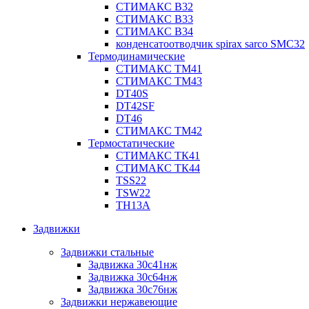
СТИМАКС В32
СТИМАКС В33
СТИМАКС B34
конденсатоотводчик spirax sarco SMC32
Термодинамические
СТИМАКС ТМ41
СТИМАКС ТМ43
DT40S
DT42SF
DT46
СТИМАКС ТМ42
Термостатические
СТИМАКС ТК41
СТИМАКС ТК44
TSS22
TSW22
TH13A
Задвижки
Задвижки стальные
Задвижка 30с41нж
Задвижка 30с64нж
Задвижка 30с76нж
Задвижки нержавеющие