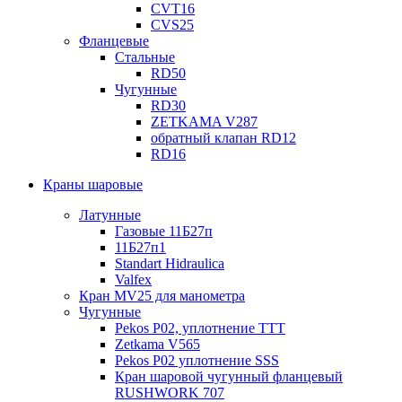
CVT16
CVS25
Фланцевые
Стальные
RD50
Чугунные
RD30
ZETKAMA V287
обратный клапан RD12
RD16
Краны шаровые
Латунные
Газовые 11Б27п
11Б27п1
Standart Hidraulica
Valfex
Кран MV25 для манометра
Чугунные
Pekos P02, уплотнение ТТТ
Zetkama V565
Pekos P02 уплотнение SSS
Кран шаровой чугунный фланцевый
RUSHWORK 707