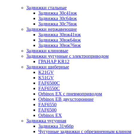
Задвижки стальные
Задвижка 30с41нж
Задвижка 30с64нж
Задвижка 30с76нж
Задвижки нержавеющие
Задвижка 30нж41нж
Задвижка 30нж64нж
Задвижка 30нж76нж
Задвижки клиновые
Задвижки чугунные с электроприводом
ГРАНАР KR12
Задвижки шиберные
K21GV
K51GV
FAF6500C
FAF6550С
Orbinox EX с пневмоприводом
Orbinox EB двухсторонние
FAF6550
FAF6500
Orbinox EX
Задвижка чугунная
Задвижка 31ч6бр
Чугунные задвижки с обрезиненным клином