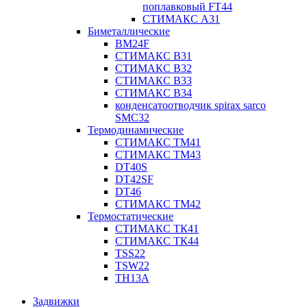
поплавковый FT44
СТИМАКС А31
Биметаллические
BM24F
СТИМАКС B31
СТИМАКС В32
СТИМАКС В33
СТИМАКС B34
конденсатоотводчик spirax sarco
SMC32
Термодинамические
СТИМАКС ТМ41
СТИМАКС ТМ43
DT40S
DT42SF
DT46
СТИМАКС ТМ42
Термостатические
СТИМАКС ТК41
СТИМАКС ТК44
TSS22
TSW22
TH13A
Задвижки