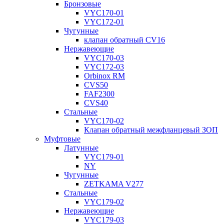
Бронзовые
VYC170-01
VYC172-01
Чугунные
клапан обратный CV16
Нержавеющие
VYC170-03
VYC172-03
Orbinox RM
CVS50
FAF2300
CVS40
Стальные
VYC170-02
Клапан обратный межфланцевый ЗОП
Муфтовые
Латунные
VYC179-01
NY
Чугунные
ZETKAMA V277
Стальные
VYC179-02
Нержавеющие
VYC179-03