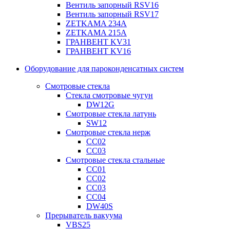
Вентиль запорный RSV16
Вентиль запорный RSV17
ZETKAMA 234A
ZETKAMA 215A
ГРАНВЕНТ KV31
ГРАНВЕНТ KV16
Оборудование для пароконденсатных систем
Смотровые стекла
Стекла смотровые чугун
DW12G
Смотровые стекла латунь
SW12
Смотровые стекла нерж
СС02
СС03
Смотровые стекла стальные
СС01
СС02
СС03
СС04
DW40S
Прерыватель вакуума
VBS25