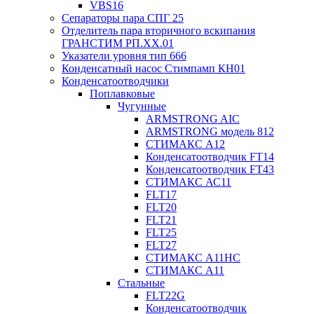
VBS16
Сепараторы пара СПГ 25
Отделитель пара вторичного вскипания
ГРАНСТИМ РП.XX.01
Указатели уровня тип 666
Конденсатный насос Стимпамп КН01
Конденсатоотводчики
Поплавковые
Чугунные
ARMSTRONG AIC
ARMSTRONG модель 812
СТИМАКС А12
Конденсатоотводчик FT14
Конденсатоотводчик FT43
СТИМАКС АС11
FLT17
FLT20
FLT21
FLT25
FLT27
СТИМАКС А11HC
СТИМАКС А11
Стальные
FLT22G
Конденсатоотводчик