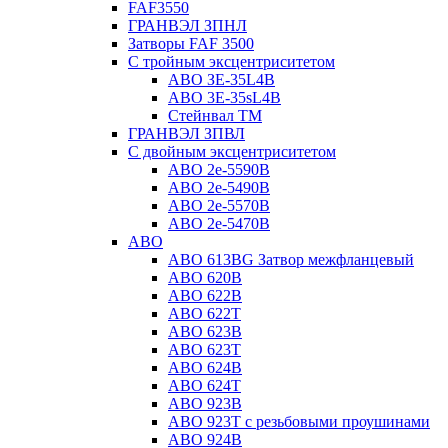
FAF3550
ГРАНВЭЛ ЗПНЛ
Затворы FAF 3500
С тройным эксцентриситетом
ABO ЗE-35L4B
ABO 3E-35sL4B
Стейнвал ТМ
ГРАНВЭЛ ЗПВЛ
С двойным эксцентриситетом
ABO 2e-5590B
ABO 2е-5490B
ABO 2е-5570B
ABO 2е-5470B
ABO
ABO 613BG Затвор межфланцевый
ABO 620B
ABO 622B
ABO 622T
ABO 623B
ABO 623T
ABO 624В
ABO 624Т
ABO 923B
ABO 923Т с резьбовыми проушинами
ABO 924B