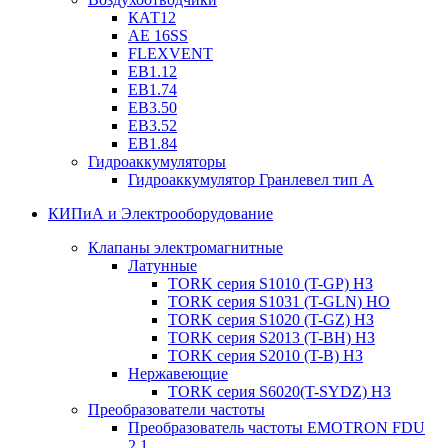
КАТ12
AE 16SS
FLEXVENT
EB1.12
EB1.74
EB3.50
EB3.52
EB1.84
Гидроаккумуляторы
Гидроаккумулятор Гранлевел тип А
КИПиА и Электрооборудование
Клапаны электромагнитные
Латунные
TORK серия S1010 (T-GP) НЗ
TORK серия S1031 (T-GLN) НО
TORK серия S1020 (T-GZ) НЗ
TORK серия S2013 (T-BH) НЗ
TORK серия S2010 (T-B) НЗ
Нержавеющие
TORK серия S6020(T-SYDZ) НЗ
Преобразователи частоты
Преобразователь частоты EMOTRON FDU
2.1