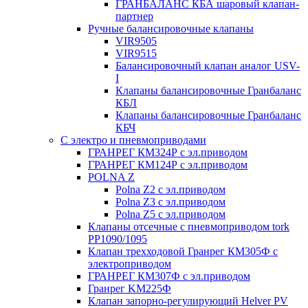
ГРАНБАЛАНС КБА шаровый клапан-
партнер
Ручные балансировочные клапаны
VIR9505
VIR9515
Балансировочный клапан аналог USV-
I
Клапаны балансировочные Гранбаланс
КБЛ
Клапаны балансировочные Гранбаланс
КБЧ
С электро и пневмоприводами
ГРАНРЕГ КМ324Р с эл.приводом
ГРАНРЕГ КМ124Р с эл.приводом
POLNA Z
Polna Z2 с эл.приводом
Polna Z3 с эл.приводом
Polna Z5 с эл.приводом
Клапаны отсечные с пневмоприводом tork
PP1090/1095
Клапан трехходовой Гранрег КМ305Ф с
электроприводом
ГРАНРЕГ КМ307Ф с эл.приводом
Гранрег KM225Ф
Клапан запорно-регулирующий Helver PV