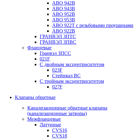
ABO 942B
ABO 943B
ABO 952B
ABO 953B
ABO 922T с резьбовыми проушинами
ABO 922B
ГРАНВЭЛ ЗПТС
ГРАНВЭЛ ЗПВС
Фланцевые
Гранвэл ЗПСС
021F
С двойным эксцентриситетом
023F
Стейнвал BC
С тройным эксцентриситетом
027F
Клапаны обратные
Канализационные обратные клапаны
(канализационные затворы)
Межфланцевые
Латунные
CVS16
CVS18