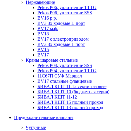
Нержавеющие
Pekos P06, уплотнение ТТТG
Pekos P06, уплотнение SSS
BV16 р.р.
BV3 3х ходовые L-порт
BV17 м.ф.
BV18
BV17 с электроприводом
BV3 3х ходовые T-порт
BV15
BV17
Краны шаровые стальные
Pekos P04, уплотнение SSS
Pekos P04, уплотнение ТТТG
11С67П СУФ Маршал
BV17 стальные фланцевые
БИВАЛ КШГ 11-12 серии газовые
БИВАЛ КШТ 10 (бюджетная серия)
БИВАЛ КШТ 11-12
БИВАЛ КШТ 15 полный проход
БИВАЛ КШТ 13 полный проход
Предохранительные клапаны
Чугунные