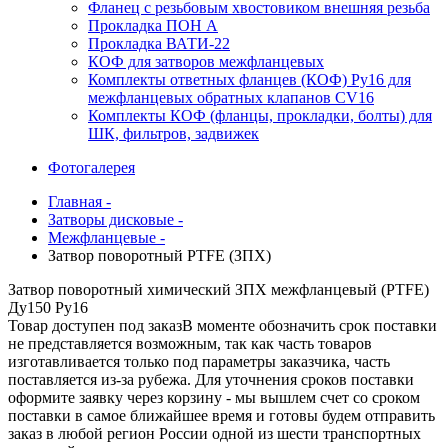
Фланец с резьбовым хвостовиком внешняя резьба
Прокладка ПОН А
Прокладка ВАТИ-22
КОФ для затворов межфланцевых
Комплекты ответных фланцев (КОФ) Ру16 для
межфланцевых обратных клапанов CV16
Комплекты КОФ (фланцы, прокладки, болты) для
ШК, фильтров, задвижек
Фотогалерея
Главная -
Затворы дисковые -
Межфланцевые -
Затвор поворотный PTFE (ЗПХ)
Затвор поворотный химический ЗПХ межфланцевый (PTFE)
Ду150 Ру16
Товар доступен под заказ
В моменте обозначить срок поставки
не представляется возможным, так как часть товаров
изготавливается только под параметры заказчика, часть
поставляется из-за рубежа. Для уточнения сроков поставки
оформите заявку через корзину - мы вышлем счет со сроком
поставки в самое ближайшее время и готовы будем отправить
заказ в любой регион России одной из шести транспортных