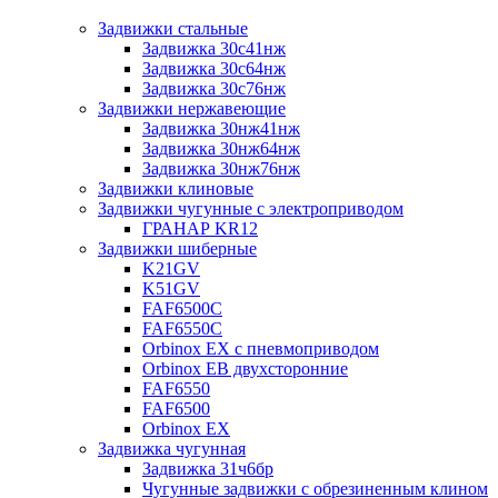
Задвижки стальные
Задвижка 30с41нж
Задвижка 30с64нж
Задвижка 30с76нж
Задвижки нержавеющие
Задвижка 30нж41нж
Задвижка 30нж64нж
Задвижка 30нж76нж
Задвижки клиновые
Задвижки чугунные с электроприводом
ГРАНАР KR12
Задвижки шиберные
K21GV
K51GV
FAF6500C
FAF6550С
Orbinox EX с пневмоприводом
Orbinox EB двухсторонние
FAF6550
FAF6500
Orbinox EX
Задвижка чугунная
Задвижка 31ч6бр
Чугунные задвижки с обрезиненным клином