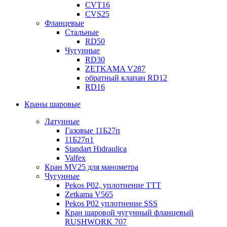
CVT16
CVS25
Фланцевые
Стальные
RD50
Чугунные
RD30
ZETKAMA V287
обратный клапан RD12
RD16
Краны шаровые
Латунные
Газовые 11Б27п
11Б27п1
Standart Hidraulica
Valfex
Кран MV25 для манометра
Чугунные
Pekos P02, уплотнение ТТТ
Zetkama V565
Pekos P02 уплотнение SSS
Кран шаровой чугунный фланцевый
RUSHWORK 707