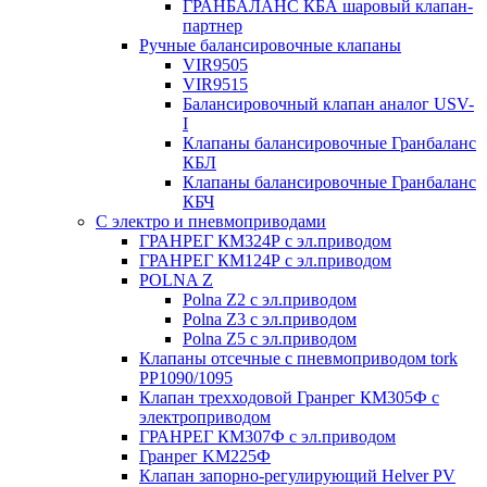
ГРАНБАЛАНС КБА шаровый клапан-
партнер
Ручные балансировочные клапаны
VIR9505
VIR9515
Балансировочный клапан аналог USV-
I
Клапаны балансировочные Гранбаланс
КБЛ
Клапаны балансировочные Гранбаланс
КБЧ
С электро и пневмоприводами
ГРАНРЕГ КМ324Р с эл.приводом
ГРАНРЕГ КМ124Р с эл.приводом
POLNA Z
Polna Z2 с эл.приводом
Polna Z3 с эл.приводом
Polna Z5 с эл.приводом
Клапаны отсечные с пневмоприводом tork
PP1090/1095
Клапан трехходовой Гранрег КМ305Ф с
электроприводом
ГРАНРЕГ КМ307Ф с эл.приводом
Гранрег KM225Ф
Клапан запорно-регулирующий Helver PV