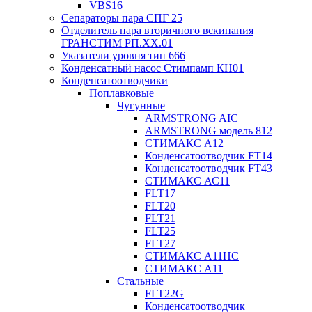
VBS16
Сепараторы пара СПГ 25
Отделитель пара вторичного вскипания
ГРАНСТИМ РП.XX.01
Указатели уровня тип 666
Конденсатный насос Стимпамп КН01
Конденсатоотводчики
Поплавковые
Чугунные
ARMSTRONG AIC
ARMSTRONG модель 812
СТИМАКС А12
Конденсатоотводчик FT14
Конденсатоотводчик FT43
СТИМАКС АС11
FLT17
FLT20
FLT21
FLT25
FLT27
СТИМАКС А11HC
СТИМАКС А11
Стальные
FLT22G
Конденсатоотводчик