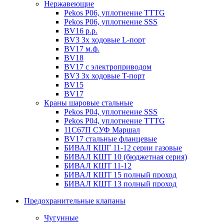
Нержавеющие
Pekos P06, уплотнение ТТТG
Pekos P06, уплотнение SSS
BV16 р.р.
BV3 3х ходовые L-порт
BV17 м.ф.
BV18
BV17 с электроприводом
BV3 3х ходовые T-порт
BV15
BV17
Краны шаровые стальные
Pekos P04, уплотнение SSS
Pekos P04, уплотнение ТТТG
11С67П СУФ Маршал
BV17 стальные фланцевые
БИВАЛ КШГ 11-12 серии газовые
БИВАЛ КШТ 10 (бюджетная серия)
БИВАЛ КШТ 11-12
БИВАЛ КШТ 15 полный проход
БИВАЛ КШТ 13 полный проход
Предохранительные клапаны
Чугунные