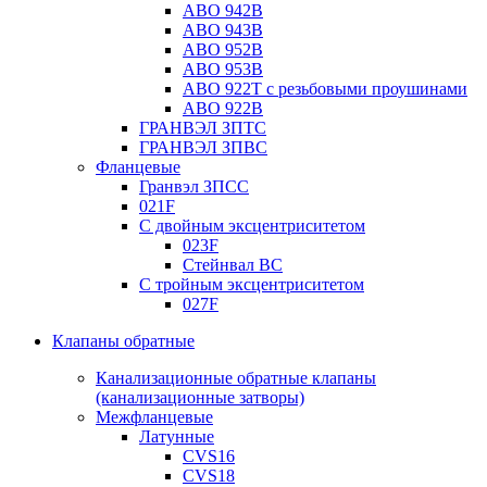
ABO 942B
ABO 943B
ABO 952B
ABO 953B
ABO 922T с резьбовыми проушинами
ABO 922B
ГРАНВЭЛ ЗПТС
ГРАНВЭЛ ЗПВС
Фланцевые
Гранвэл ЗПСС
021F
С двойным эксцентриситетом
023F
Стейнвал BC
С тройным эксцентриситетом
027F
Клапаны обратные
Канализационные обратные клапаны
(канализационные затворы)
Межфланцевые
Латунные
CVS16
CVS18