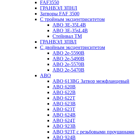
FAF3550
ГРАНВЭЛ ЗПНЛ
Затворы FAF 3500
С тройным эксцентриситетом
ABO ЗE-35L4B
ABO 3E-35sL4B
Стейнвал ТМ
ГРАНВЭЛ ЗПВЛ
С двойным эксцентриситетом
ABO 2e-5590B
ABO 2е-5490B
ABO 2е-5570B
ABO 2е-5470B
ABO
ABO 613BG Затвор межфланцевый
ABO 620B
ABO 622B
ABO 622T
ABO 623B
ABO 623T
ABO 624В
ABO 624Т
ABO 923B
ABO 923Т с резьбовыми проушинами
ABO 924B