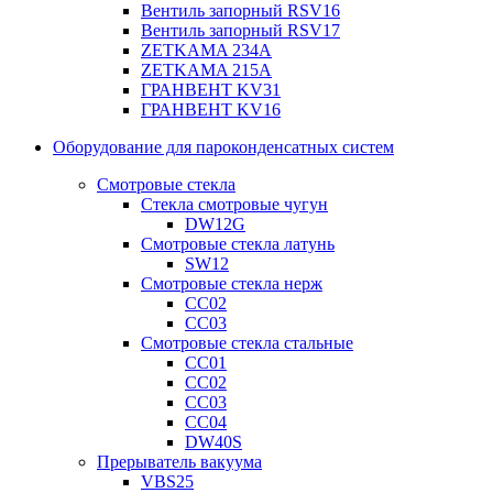
Вентиль запорный RSV16
Вентиль запорный RSV17
ZETKAMA 234A
ZETKAMA 215A
ГРАНВЕНТ KV31
ГРАНВЕНТ KV16
Оборудование для пароконденсатных систем
Смотровые стекла
Стекла смотровые чугун
DW12G
Смотровые стекла латунь
SW12
Смотровые стекла нерж
СС02
СС03
Смотровые стекла стальные
СС01
СС02
СС03
СС04
DW40S
Прерыватель вакуума
VBS25