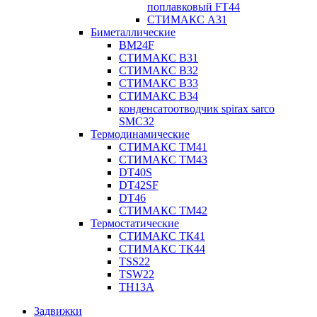
поплавковый FT44
СТИМАКС А31
Биметаллические
BM24F
СТИМАКС B31
СТИМАКС В32
СТИМАКС В33
СТИМАКС B34
конденсатоотводчик spirax sarco
SMC32
Термодинамические
СТИМАКС ТМ41
СТИМАКС ТМ43
DT40S
DT42SF
DT46
СТИМАКС ТМ42
Термостатические
СТИМАКС ТК41
СТИМАКС ТК44
TSS22
TSW22
TH13A
Задвижки