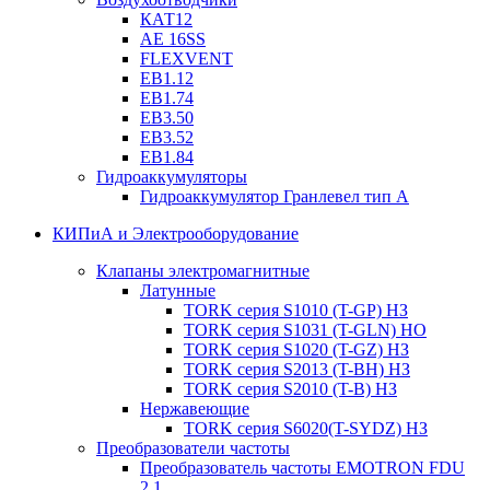
КАТ12
AE 16SS
FLEXVENT
EB1.12
EB1.74
EB3.50
EB3.52
EB1.84
Гидроаккумуляторы
Гидроаккумулятор Гранлевел тип А
КИПиА и Электрооборудование
Клапаны электромагнитные
Латунные
TORK серия S1010 (T-GP) НЗ
TORK серия S1031 (T-GLN) НО
TORK серия S1020 (T-GZ) НЗ
TORK серия S2013 (T-BH) НЗ
TORK серия S2010 (T-B) НЗ
Нержавеющие
TORK серия S6020(T-SYDZ) НЗ
Преобразователи частоты
Преобразователь частоты EMOTRON FDU
2.1