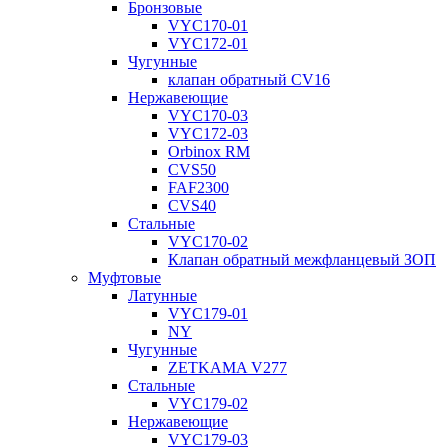
Бронзовые
VYC170-01
VYC172-01
Чугунные
клапан обратный CV16
Нержавеющие
VYC170-03
VYC172-03
Orbinox RM
CVS50
FAF2300
CVS40
Стальные
VYC170-02
Клапан обратный межфланцевый ЗОП
Муфтовые
Латунные
VYC179-01
NY
Чугунные
ZETKAMA V277
Стальные
VYC179-02
Нержавеющие
VYC179-03