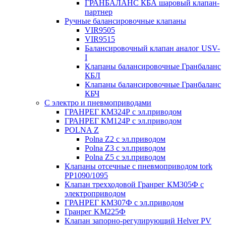
ГРАНБАЛАНС КБА шаровый клапан-
партнер
Ручные балансировочные клапаны
VIR9505
VIR9515
Балансировочный клапан аналог USV-
I
Клапаны балансировочные Гранбаланс
КБЛ
Клапаны балансировочные Гранбаланс
КБЧ
С электро и пневмоприводами
ГРАНРЕГ КМ324Р с эл.приводом
ГРАНРЕГ КМ124Р с эл.приводом
POLNA Z
Polna Z2 с эл.приводом
Polna Z3 с эл.приводом
Polna Z5 с эл.приводом
Клапаны отсечные с пневмоприводом tork
PP1090/1095
Клапан трехходовой Гранрег КМ305Ф с
электроприводом
ГРАНРЕГ КМ307Ф с эл.приводом
Гранрег KM225Ф
Клапан запорно-регулирующий Helver PV