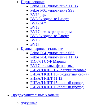
Нержавеющие
Pekos P06, уплотнение ТТТG
Pekos P06, уплотнение SSS
BV16 р.р.
BV3 3х ходовые L-порт
BV17 м.ф.
BV18
BV17 с электроприводом
BV3 3х ходовые T-порт
BV15
BV17
Краны шаровые стальные
Pekos P04, уплотнение SSS
Pekos P04, уплотнение ТТТG
11С67П СУФ Маршал
BV17 стальные фланцевые
БИВАЛ КШГ 11-12 серии газовые
БИВАЛ КШТ 10 (бюджетная серия)
БИВАЛ КШТ 11-12
БИВАЛ КШТ 15 полный проход
БИВАЛ КШТ 13 полный проход
Предохранительные клапаны
Чугунные