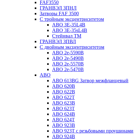
FAF3550
ГРАНВЭЛ ЗПНЛ
Затворы FAF 3500
С тройным эксцентриситетом
ABO ЗE-35L4B
ABO 3E-35sL4B
Стейнвал ТМ
ГРАНВЭЛ ЗПВЛ
С двойным эксцентриситетом
ABO 2e-5590B
ABO 2е-5490B
ABO 2е-5570B
ABO 2е-5470B
ABO
ABO 613BG Затвор межфланцевый
ABO 620B
ABO 622B
ABO 622T
ABO 623B
ABO 623T
ABO 624В
ABO 624Т
ABO 923B
ABO 923Т с резьбовыми проушинами
ABO 924B