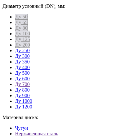
Диаметр условный (DN), мм:
Ду 50
Ду 65
Ду 80
Ду 100
Ду 125
Ду 200
Ду 250
Ду 300
Ду 350
Ду 400
Ду 500
Ду 600
Ду 700
Ду 800
Ду 900
Ду 1000
Ду 1200
Материал диска:
Чугун
Нержавеющая сталь