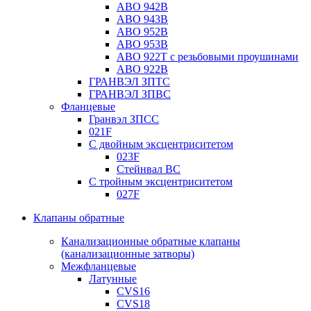
ABO 942B
ABO 943B
ABO 952B
ABO 953B
ABO 922T с резьбовыми проушинами
ABO 922B
ГРАНВЭЛ ЗПТС
ГРАНВЭЛ ЗПВС
Фланцевые
Гранвэл ЗПСС
021F
С двойным эксцентриситетом
023F
Стейнвал BC
С тройным эксцентриситетом
027F
Клапаны обратные
Канализационные обратные клапаны
(канализационные затворы)
Межфланцевые
Латунные
CVS16
CVS18