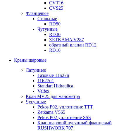
CVT16
CVS25
Фланцевые
Стальные
RD50
Чугунные
RD30
ZETKAMA V287
обратный клапан RD12
RD16
Краны шаровые
Латунные
Газовые 11Б27п
11Б27п1
Standart Hidraulica
Valfex
Кран MV25 для манометра
Чугунные
Pekos P02, уплотнение ТТТ
Zetkama V565
Pekos P02 уплотнение SSS
Кран шаровой чугунный фланцевый
RUSHWORK 707