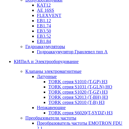
КАТ12
AE 16SS
FLEXVENT
EB1.12
EB1.74
EB3.50
EB3.52
EB1.84
Гидроаккумуляторы
Гидроаккумулятор Гранлевел тип А
КИПиА и Электрооборудование
Клапаны электромагнитные
Латунные
TORK серия S1010 (T-GP) НЗ
TORK серия S1031 (T-GLN) НО
TORK серия S1020 (T-GZ) НЗ
TORK серия S2013 (T-BH) НЗ
TORK серия S2010 (T-B) НЗ
Нержавеющие
TORK серия S6020(T-SYDZ) НЗ
Преобразователи частоты
Преобразователь частоты EMOTRON FDU
2.1