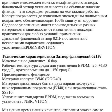
причинам невозможен монтаж межфланцевого затвора.
Фланцевый затвор устанавливается на обычные плоские
фланцы – это сокращает расходы на монтажные работы.
Корпус покрывается долговечным эпоксидным полимерным
покрытием, обеспечивающим 100% защиту от коррозии.
Седловое уплотнение может производиться из разных
материалов в зависимости от назначения и подходит
практически для любых условий применения.
Дисковый фланцевый затвор 021F поставляется с
несколькими вариантами седлового
уплотнения:EPDMNBRVITON.
Технические характеристики Затвор фланцевый 021F:
Максимальное давление: 16 бар
Рабочая температура среды для уплотнения EPDM: -25..+130
град С , кратковременно до +150 град С
Присоединение: фланцевое
Материал корпуса: ВЧ40 (GGG40)
Материал диска может быть в двух вариантах:чугун с
никелерованным покрытием (ВЧ40) или нержавеющая сталь
SS316
Уплотнение: стандартно EPDM, под заказа возможно
установить , NBR, VITON.
Мы ценим время наших клиентов, отправим заказ в самые