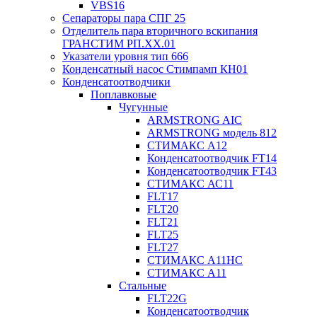
VBS16
Сепараторы пара СПГ 25
Отделитель пара вторичного вскипания
ГРАНСТИМ РП.XX.01
Указатели уровня тип 666
Конденсатный насос Стимпамп КН01
Конденсатоотводчики
Поплавковые
Чугунные
ARMSTRONG AIC
ARMSTRONG модель 812
СТИМАКС А12
Конденсатоотводчик FT14
Конденсатоотводчик FT43
СТИМАКС АС11
FLT17
FLT20
FLT21
FLT25
FLT27
СТИМАКС А11HC
СТИМАКС А11
Стальные
FLT22G
Конденсатоотводчик