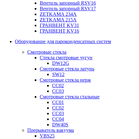
Вентиль запорный RSV16
Вентиль запорный RSV17
ZETKAMA 234A
ZETKAMA 215A
ГРАНВЕНТ KV31
ГРАНВЕНТ KV16
Оборудование для пароконденсатных систем
Смотровые стекла
Стекла смотровые чугун
DW12G
Смотровые стекла латунь
SW12
Смотровые стекла нерж
СС02
СС03
Смотровые стекла стальные
СС01
СС02
СС03
СС04
DW40S
Прерыватель вакуума
VBS25