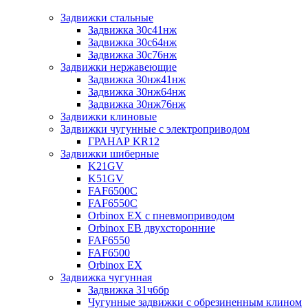
Задвижки стальные
Задвижка 30с41нж
Задвижка 30с64нж
Задвижка 30с76нж
Задвижки нержавеющие
Задвижка 30нж41нж
Задвижка 30нж64нж
Задвижка 30нж76нж
Задвижки клиновые
Задвижки чугунные с электроприводом
ГРАНАР KR12
Задвижки шиберные
K21GV
K51GV
FAF6500C
FAF6550С
Orbinox EX с пневмоприводом
Orbinox EB двухсторонние
FAF6550
FAF6500
Orbinox EX
Задвижка чугунная
Задвижка 31ч6бр
Чугунные задвижки с обрезиненным клином