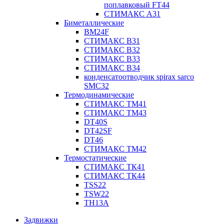
поплавковый FT44
СТИМАКС А31
Биметаллические
BM24F
СТИМАКС B31
СТИМАКС В32
СТИМАКС В33
СТИМАКС B34
конденсатоотводчик spirax sarco
SMC32
Термодинамические
СТИМАКС ТМ41
СТИМАКС ТМ43
DT40S
DT42SF
DT46
СТИМАКС ТМ42
Термостатические
СТИМАКС ТК41
СТИМАКС ТК44
TSS22
TSW22
TH13A
Задвижки