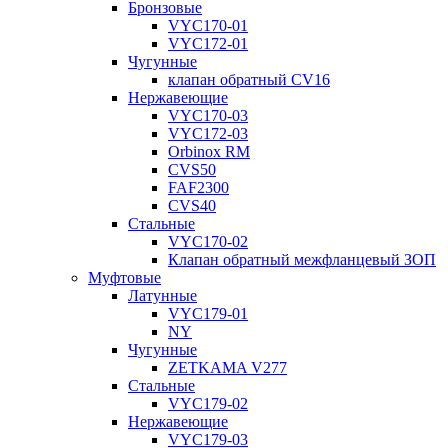
Бронзовые
VYC170-01
VYC172-01
Чугунные
клапан обратный CV16
Нержавеющие
VYC170-03
VYC172-03
Orbinox RM
CVS50
FAF2300
CVS40
Стальные
VYC170-02
Клапан обратный межфланцевый ЗОП
Муфтовые
Латунные
VYC179-01
NY
Чугунные
ZETKAMA V277
Стальные
VYC179-02
Нержавеющие
VYC179-03