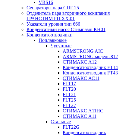
VBS16
Сепараторы пара СПГ 25
Отделитель пара вторичного вскипания
ГРАНСТИМ РП.XX.01
Указатели уровня тип 666
Конденсатный насос Стимпамп КН01
Конденсатоотводчики
Поплавковые
Чугунные
ARMSTRONG AIC
ARMSTRONG модель 812
СТИМАКС А12
Конденсатоотводчик FT14
Конденсатоотводчик FT43
СТИМАКС АС11
FLT17
FLT20
FLT21
FLT25
FLT27
СТИМАКС А11HC
СТИМАКС А11
Стальные
FLT22G
Конденсатоотводчик