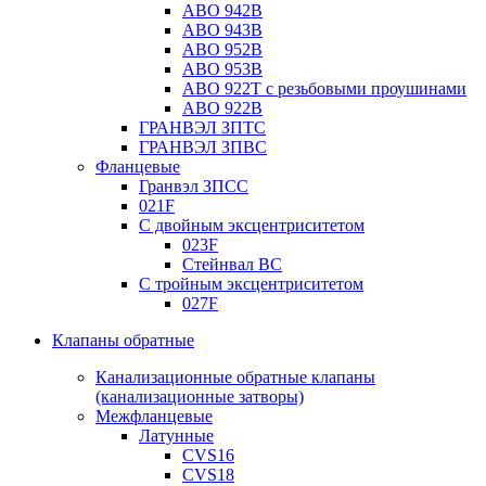
ABO 942B
ABO 943B
ABO 952B
ABO 953B
ABO 922T с резьбовыми проушинами
ABO 922B
ГРАНВЭЛ ЗПТС
ГРАНВЭЛ ЗПВС
Фланцевые
Гранвэл ЗПСС
021F
С двойным эксцентриситетом
023F
Стейнвал BC
С тройным эксцентриситетом
027F
Клапаны обратные
Канализационные обратные клапаны
(канализационные затворы)
Межфланцевые
Латунные
CVS16
CVS18