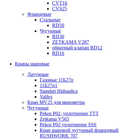
CVT16
CVS25
Фланцевые
Стальные
RD50
Чугунные
RD30
ZETKAMA V287
обратный клапан RD12
RD16
Краны шаровые
Латунные
Газовые 11Б27п
11Б27п1
Standart Hidraulica
Valfex
Кран MV25 для манометра
Чугунные
Pekos P02, уплотнение ТТТ
Zetkama V565
Pekos P02 уплотнение SSS
Кран шаровой чугунный фланцевый
RUSHWORK 707