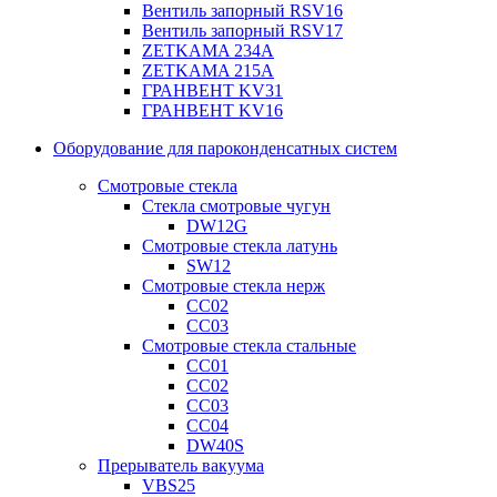
Вентиль запорный RSV16
Вентиль запорный RSV17
ZETKAMA 234A
ZETKAMA 215A
ГРАНВЕНТ KV31
ГРАНВЕНТ KV16
Оборудование для пароконденсатных систем
Смотровые стекла
Стекла смотровые чугун
DW12G
Смотровые стекла латунь
SW12
Смотровые стекла нерж
СС02
СС03
Смотровые стекла стальные
СС01
СС02
СС03
СС04
DW40S
Прерыватель вакуума
VBS25