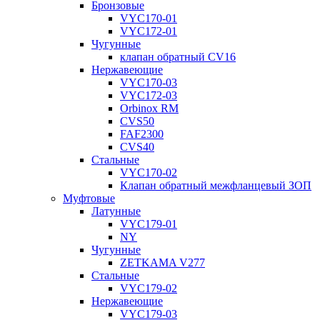
Бронзовые
VYC170-01
VYC172-01
Чугунные
клапан обратный CV16
Нержавеющие
VYC170-03
VYC172-03
Orbinox RM
CVS50
FAF2300
CVS40
Стальные
VYC170-02
Клапан обратный межфланцевый ЗОП
Муфтовые
Латунные
VYC179-01
NY
Чугунные
ZETKAMA V277
Стальные
VYC179-02
Нержавеющие
VYC179-03