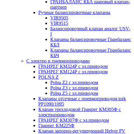
ГРАНБАЛАНС КБА шаровый клапан-
партнер
Ручные балансировочные клапаны
VIR9505
VIR9515
Балансировочный клапан аналог USV-
I
Клапаны балансировочные Гранбаланс
КБЛ
Клапаны балансировочные Гранбаланс
КБЧ
С электро и пневмоприводами
ГРАНРЕГ КМ324Р с эл.приводом
ГРАНРЕГ КМ124Р с эл.приводом
POLNA Z
Polna Z2 с эл.приводом
Polna Z3 с эл.приводом
Polna Z5 с эл.приводом
Клапаны отсечные с пневмоприводом tork
PP1090/1095
Клапан трехходовой Гранрег КМ305Ф с
электроприводом
ГРАНРЕГ КМ307Ф с эл.приводом
Гранрег KM225Ф
Клапан запорно-регулирующий Helver PV