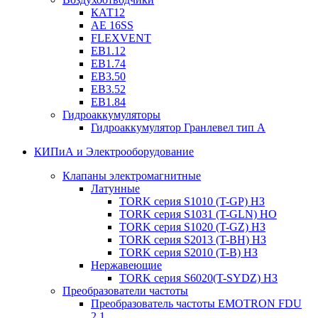
КАТ12
AE 16SS
FLEXVENT
EB1.12
EB1.74
EB3.50
EB3.52
EB1.84
Гидроаккумуляторы
Гидроаккумулятор Гранлевел тип А
КИПиА и Электрооборудование
Клапаны электромагнитные
Латунные
TORK серия S1010 (T-GP) НЗ
TORK серия S1031 (T-GLN) НО
TORK серия S1020 (T-GZ) НЗ
TORK серия S2013 (T-BH) НЗ
TORK серия S2010 (T-B) НЗ
Нержавеющие
TORK серия S6020(T-SYDZ) НЗ
Преобразователи частоты
Преобразователь частоты EMOTRON FDU
2.1