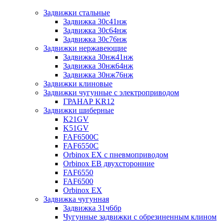
Задвижки стальные
Задвижка 30с41нж
Задвижка 30с64нж
Задвижка 30с76нж
Задвижки нержавеющие
Задвижка 30нж41нж
Задвижка 30нж64нж
Задвижка 30нж76нж
Задвижки клиновые
Задвижки чугунные с электроприводом
ГРАНАР KR12
Задвижки шиберные
K21GV
K51GV
FAF6500C
FAF6550С
Orbinox EX с пневмоприводом
Orbinox EB двухсторонние
FAF6550
FAF6500
Orbinox EX
Задвижка чугунная
Задвижка 31ч6бр
Чугунные задвижки с обрезиненным клином