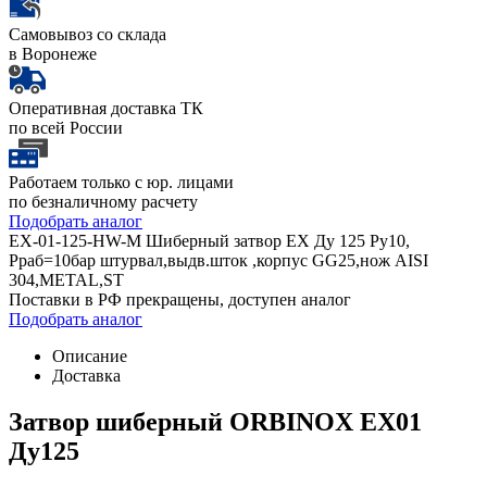
Самовывоз со склада
в Воронеже
Оперативная доставка ТК
по всей России
Работаем только с юр. лицами
по безналичному расчету
Подобрать аналог
EX-01-125-HW-M Шиберный затвор EX Ду 125 Ру10,
Рраб=10бар штурвал,выдв.шток ,корпус GG25,нож AISI
304,METAL,ST
Поставки в РФ прекращены, доступен аналог
Подобрать аналог
Описание
Доставка
Затвор шиберный ORBINOX EX01
Ду125