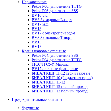
Нержавеющие
Pekos P06, уплотнение ТТТG
Pekos P06, уплотнение SSS
BV16 р.р.
BV3 3х ходовые L-порт
BV17 м.ф.
BV18
BV17 с электроприводом
BV3 3х ходовые T-порт
BV15
BV17
Краны шаровые стальные
Pekos P04, уплотнение SSS
Pekos P04, уплотнение ТТТG
11С67П СУФ Маршал
BV17 стальные фланцевые
БИВАЛ КШГ 11-12 серии газовые
БИВАЛ КШТ 10 (бюджетная серия)
БИВАЛ КШТ 11-12
БИВАЛ КШТ 15 полный проход
БИВАЛ КШТ 13 полный проход
Предохранительные клапаны
Чугунные