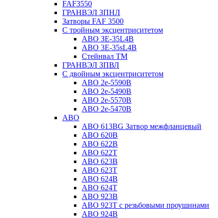
FAF3550
ГРАНВЭЛ ЗПНЛ
Затворы FAF 3500
С тройным эксцентриситетом
ABO ЗE-35L4B
ABO 3E-35sL4B
Стейнвал ТМ
ГРАНВЭЛ ЗПВЛ
С двойным эксцентриситетом
ABO 2e-5590B
ABO 2е-5490B
ABO 2е-5570B
ABO 2е-5470B
ABO
ABO 613BG Затвор межфланцевый
ABO 620B
ABO 622B
ABO 622T
ABO 623B
ABO 623T
ABO 624В
ABO 624Т
ABO 923B
ABO 923Т с резьбовыми проушинами
ABO 924B