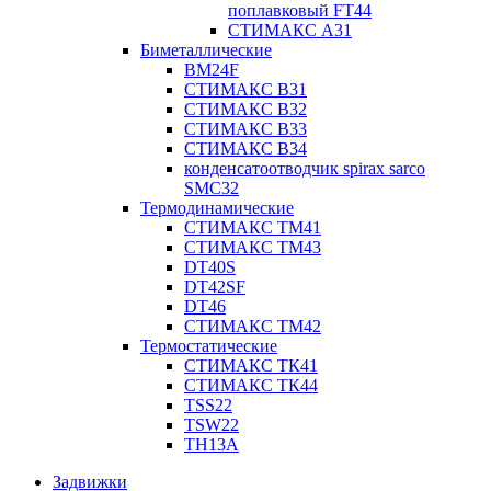
поплавковый FT44
СТИМАКС А31
Биметаллические
BM24F
СТИМАКС B31
СТИМАКС В32
СТИМАКС В33
СТИМАКС B34
конденсатоотводчик spirax sarco
SMC32
Термодинамические
СТИМАКС ТМ41
СТИМАКС ТМ43
DT40S
DT42SF
DT46
СТИМАКС ТМ42
Термостатические
СТИМАКС ТК41
СТИМАКС ТК44
TSS22
TSW22
TH13A
Задвижки