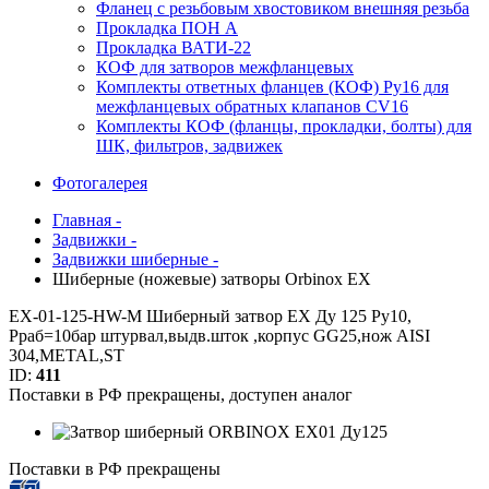
Фланец с резьбовым хвостовиком внешняя резьба
Прокладка ПОН А
Прокладка ВАТИ-22
КОФ для затворов межфланцевых
Комплекты ответных фланцев (КОФ) Ру16 для
межфланцевых обратных клапанов CV16
Комплекты КОФ (фланцы, прокладки, болты) для
ШК, фильтров, задвижек
Фотогалерея
Главная -
Задвижки -
Задвижки шиберные -
Шиберные (ножевые) затворы Orbinox EX
EX-01-125-HW-M Шиберный затвор EX Ду 125 Ру10,
Рраб=10бар штурвал,выдв.шток ,корпус GG25,нож AISI
304,METAL,ST
ID:
411
Поставки в РФ прекращены, доступен аналог
Поставки в РФ прекращены