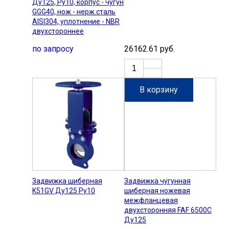
Ду125, Ру10, корпус - чугун
GGG40, нож - нерж.сталь
AISI304, уплотнение - NBR
двухстороннее
по запросу
26162.61 руб.
В корзину
Задвижка шиберная
Задвижка чугунная
K51GV Ду125 Ру10
шиберная ножевая
межфланцевая
двухсторонняя FAF 6500С
Ду125