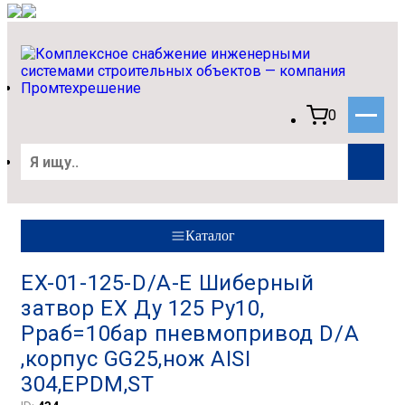
0
Каталог
EX-01-125-D/A-Е Шиберный
затвор EX Ду 125 Ру10,
Рраб=10бар пневмопривод D/A
,корпус GG25,нож AISI
304,EPDM,ST