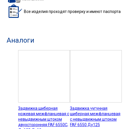
Все изделия
проходят проверку
и имеют паспорта
Аналоги
Задвижка шиберная
Задвижка чугунная
ножевая межфланцевая с
шиберная межфланцевая
невыдвижным штоком
с невыдвижным штоком
двухсторонняя FAF 6550С,
FAF 6550 Ду125