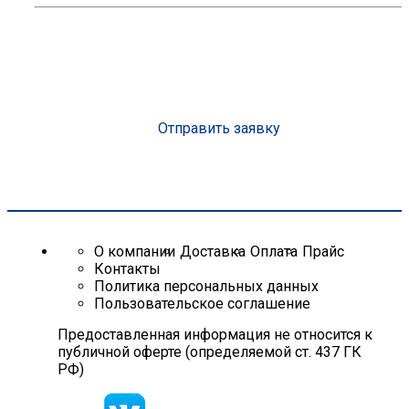
Консультация эксперта с опытом более 10 лет
Организуем доставку на объект
Подберем оптимальное решение под вашу смету
Сделаем скидку от объема до 25%
Рассчитаем стоимость
Отправить заявку
О компании
Доставка
Оплата
Прайс
Контакты
Политика персональных данных
Пользовательское соглашение
Предоставленная информация не относится к
публичной оферте (определяемой ст. 437 ГК
РФ)