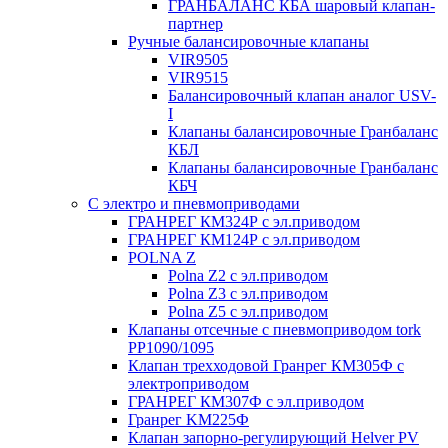
ГРАНБАЛАНС КБА шаровый клапан-
партнер
Ручные балансировочные клапаны
VIR9505
VIR9515
Балансировочный клапан аналог USV-
I
Клапаны балансировочные Гранбаланс
КБЛ
Клапаны балансировочные Гранбаланс
КБЧ
С электро и пневмоприводами
ГРАНРЕГ КМ324Р с эл.приводом
ГРАНРЕГ КМ124Р с эл.приводом
POLNA Z
Polna Z2 с эл.приводом
Polna Z3 с эл.приводом
Polna Z5 с эл.приводом
Клапаны отсечные с пневмоприводом tork
PP1090/1095
Клапан трехходовой Гранрег КМ305Ф с
электроприводом
ГРАНРЕГ КМ307Ф с эл.приводом
Гранрег KM225Ф
Клапан запорно-регулирующий Helver PV