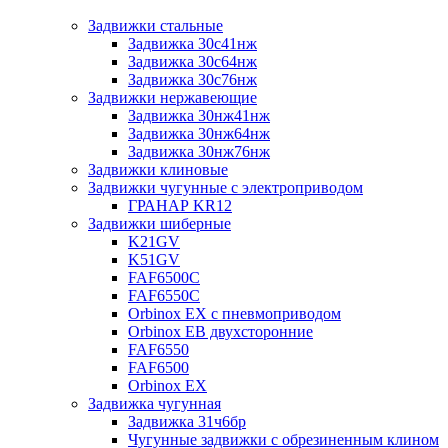
Задвижки стальные
Задвижка 30с41нж
Задвижка 30с64нж
Задвижка 30с76нж
Задвижки нержавеющие
Задвижка 30нж41нж
Задвижка 30нж64нж
Задвижка 30нж76нж
Задвижки клиновые
Задвижки чугунные с электроприводом
ГРАНАР KR12
Задвижки шиберные
K21GV
K51GV
FAF6500C
FAF6550С
Orbinox EX с пневмоприводом
Orbinox EB двухсторонние
FAF6550
FAF6500
Orbinox EX
Задвижка чугунная
Задвижка 31ч6бр
Чугунные задвижки с обрезиненным клином