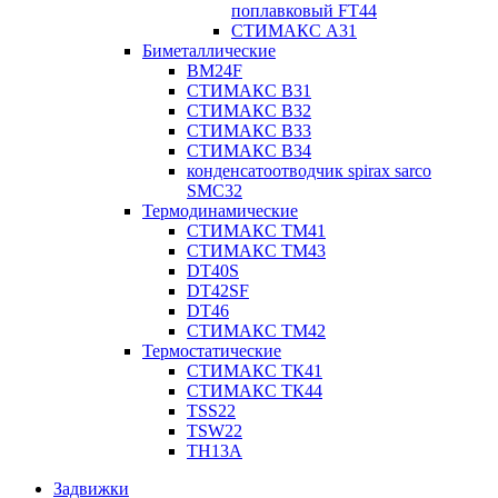
поплавковый FT44
СТИМАКС А31
Биметаллические
BM24F
СТИМАКС B31
СТИМАКС В32
СТИМАКС В33
СТИМАКС B34
конденсатоотводчик spirax sarco
SMC32
Термодинамические
СТИМАКС ТМ41
СТИМАКС ТМ43
DT40S
DT42SF
DT46
СТИМАКС ТМ42
Термостатические
СТИМАКС ТК41
СТИМАКС ТК44
TSS22
TSW22
TH13A
Задвижки