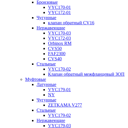
Бронзовые
VYC170-01
VYC172-01
Чугунные
клапан обратный CV16
Нержавеющие
VYC170-03
VYC172-03
Orbinox RM
CVS50
FAF2300
CVS40
Стальные
VYC170-02
Клапан обратный межфланцевый ЗОП
Муфтовые
Латунные
VYC179-01
NY
Чугунные
ZETKAMA V277
Стальные
VYC179-02
Нержавеющие
VYC179-03