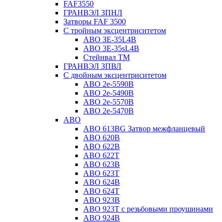
FAF3550
ГРАНВЭЛ ЗПНЛ
Затворы FAF 3500
С тройным эксцентриситетом
ABO ЗE-35L4B
ABO 3E-35sL4B
Стейнвал ТМ
ГРАНВЭЛ ЗПВЛ
С двойным эксцентриситетом
ABO 2e-5590B
ABO 2е-5490B
ABO 2е-5570B
ABO 2е-5470B
ABO
ABO 613BG Затвор межфланцевый
ABO 620B
ABO 622B
ABO 622T
ABO 623B
ABO 623T
ABO 624В
ABO 624Т
ABO 923B
ABO 923Т с резьбовыми проушинами
ABO 924B