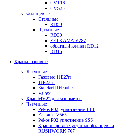
CVT16
CVS25
Фланцевые
Стальные
RD50
Чугунные
RD30
ZETKAMA V287
обратный клапан RD12
RD16
Краны шаровые
Латунные
Газовые 11Б27п
11Б27п1
Standart Hidraulica
Valfex
Кран MV25 для манометра
Чугунные
Pekos P02, уплотнение ТТТ
Zetkama V565
Pekos P02 уплотнение SSS
Кран шаровой чугунный фланцевый
RUSHWORK 707