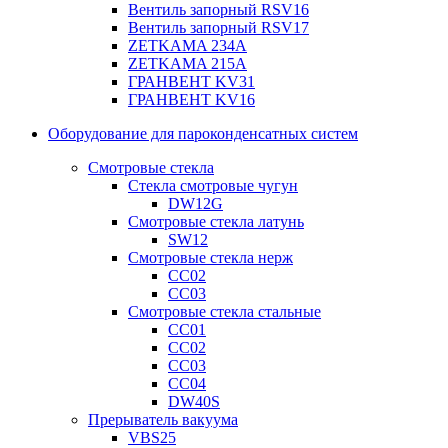
Вентиль запорный RSV16
Вентиль запорный RSV17
ZETKAMA 234A
ZETKAMA 215A
ГРАНВЕНТ KV31
ГРАНВЕНТ KV16
Оборудование для пароконденсатных систем
Смотровые стекла
Стекла смотровые чугун
DW12G
Смотровые стекла латунь
SW12
Смотровые стекла нерж
СС02
СС03
Смотровые стекла стальные
СС01
СС02
СС03
СС04
DW40S
Прерыватель вакуума
VBS25