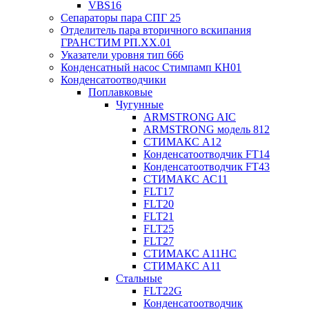
VBS16
Сепараторы пара СПГ 25
Отделитель пара вторичного вскипания
ГРАНСТИМ РП.XX.01
Указатели уровня тип 666
Конденсатный насос Стимпамп КН01
Конденсатоотводчики
Поплавковые
Чугунные
ARMSTRONG AIC
ARMSTRONG модель 812
СТИМАКС А12
Конденсатоотводчик FT14
Конденсатоотводчик FT43
СТИМАКС АС11
FLT17
FLT20
FLT21
FLT25
FLT27
СТИМАКС А11HC
СТИМАКС А11
Стальные
FLT22G
Конденсатоотводчик