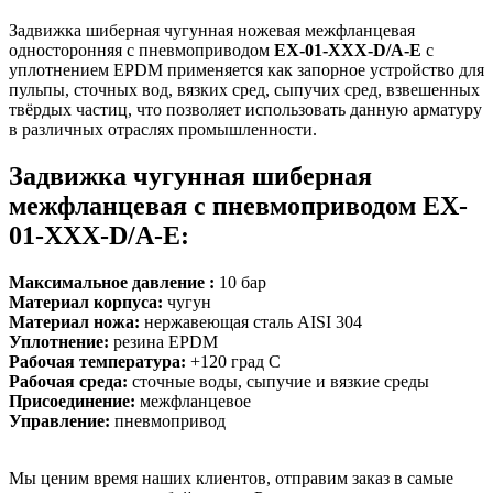
Задвижка шиберная чугунная ножевая межфланцевая
односторонняя c пневмоприводом
EX-01-XXX-D/A-Е
с
уплотнением EPDM применяется как запорное устройство для
пульпы, сточных вод, вязких сред, сыпучих сред, взвешенных
твёрдых частиц, что позволяет использовать данную арматуру
в различных отраслях промышленности.
Задвижка чугунная шиберная
межфланцевая c пневмоприводом EX-
01-XXX-D/A-Е:
Максимальное давление :
10 бар
Материал корпуса:
чугун
Материал ножа:
нержавеющая сталь AISI 304
Уплотнение:
резина EPDM
Рабочая температура:
+120 град С
Рабочая среда:
сточные воды, сыпучие и вязкие среды
Присоединение:
межфланцевое
Управление:
пневмопривод
Мы ценим время наших клиентов, отправим заказ в самые