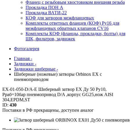
Фланец с резьбовым хвостовиком внешняя резьба
Прокладка ПОН А
Прокладка ВАТИ-22
КОФ для затворов межфланцевых
Комплекты ответных фланцев (КОФ) Ру16 для
межфланцевых обратных клапанов CV16
Комплекты КОФ (фланцы, прокладки, болты) для
ШК, фильтров, задвижек
Фотогалерея
Главная -
Задвижки -
Задвижки шиберные -
Шиберные (ножевые) затворы Orbinox EX с
пневмоприводом
EX-01-050-D/A-Е Шиберный затвор EX Ду 50 Ру10,
Рраб=10бар пневмопривод D/A ,корпус GG25,нож AISI
304,EPDM,ST
ID:
430
Поставки в РФ прекращены, доступен аналог
Поставки в РФ прекращены