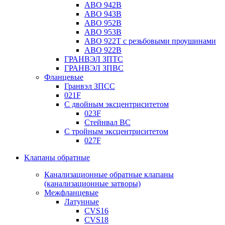
ABO 942B
ABO 943B
ABO 952B
ABO 953B
ABO 922T с резьбовыми проушинами
ABO 922B
ГРАНВЭЛ ЗПТС
ГРАНВЭЛ ЗПВС
Фланцевые
Гранвэл ЗПСС
021F
С двойным эксцентриситетом
023F
Стейнвал BC
С тройным эксцентриситетом
027F
Клапаны обратные
Канализационные обратные клапаны
(канализационные затворы)
Межфланцевые
Латунные
CVS16
CVS18