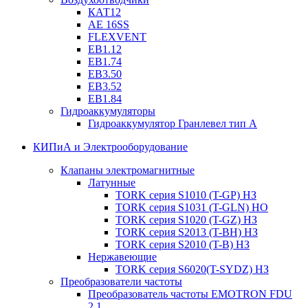
КАТ12
AE 16SS
FLEXVENT
EB1.12
EB1.74
EB3.50
EB3.52
EB1.84
Гидроаккумуляторы
Гидроаккумулятор Гранлевел тип А
КИПиА и Электрооборудование
Клапаны электромагнитные
Латунные
TORK серия S1010 (T-GP) НЗ
TORK серия S1031 (T-GLN) НО
TORK серия S1020 (T-GZ) НЗ
TORK серия S2013 (T-BH) НЗ
TORK серия S2010 (T-B) НЗ
Нержавеющие
TORK серия S6020(T-SYDZ) НЗ
Преобразователи частоты
Преобразователь частоты EMOTRON FDU
2.1