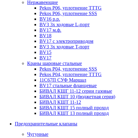
Нержавеющие
Pekos P06, уплотнение ТТТG
Pekos P06, уплотнение SSS
BV16 р.р.
BV3 3х ходовые L-порт
BV17 м.ф.
BV18
BV17 с электроприводом
BV3 3х ходовые T-порт
BV15
BV17
Краны шаровые стальные
Pekos P04, уплотнение SSS
Pekos P04, уплотнение ТТТG
11С67П СУФ Маршал
BV17 стальные фланцевые
БИВАЛ КШГ 11-12 серии газовые
БИВАЛ КШТ 10 (бюджетная серия)
БИВАЛ КШТ 11-12
БИВАЛ КШТ 15 полный проход
БИВАЛ КШТ 13 полный проход
Предохранительные клапаны
Чугунные