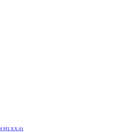
М РП.XX.01