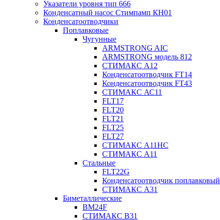
Указатели уровня тип 666
Конденсатный насос Стимпамп КН01
Конденсатоотводчики
Поплавковые
Чугунные
ARMSTRONG AIC
ARMSTRONG модель 812
СТИМАКС А12
Конденсатоотводчик FT14
Конденсатоотводчик FT43
СТИМАКС АС11
FLT17
FLT20
FLT21
FLT25
FLT27
СТИМАКС А11HC
СТИМАКС А11
Стальные
FLT22G
Конденсатоотводчик поплавковый
СТИМАКС А31
Биметаллические
BM24F
СТИМАКС B31