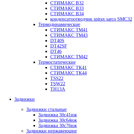
СТИМАКС В32
СТИМАКС В33
СТИМАКС B34
конденсатоотводчик spirax sarco SMC32
Термодинамические
СТИМАКС ТМ41
СТИМАКС ТМ43
DT40S
DT42SF
DT46
СТИМАКС ТМ42
Термостатические
СТИМАКС ТК41
СТИМАКС ТК44
TSS22
TSW22
TH13A
Задвижки
Задвижки стальные
Задвижка 30с41нж
Задвижка 30с64нж
Задвижка 30с76нж
Задвижки нержавеющие