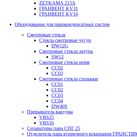
ZETKAMA 215A
ГРАНВЕНТ KV31
ГРАНВЕНТ KV16
Оборудование для пароконденсатных систем
Смотровые стекла
Стекла смотровые чугун
DW12G
Смотровые стекла латунь
SW12
Смотровые стекла нерж
СС02
СС03
Смотровые стекла стальные
СС01
СС02
СС03
СС04
DW40S
Прерыватель вакуума
VBS25
VBS16
Сепараторы пара СПГ 25
Отделитель пара вторичного вскипания ГРАНСТИ