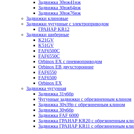
Задвижка 30нж41нж
Задвижка 30нж64нж
Задвижка 30нж76нж
Задвижки клиновые
Задвижки чугунные с электроприводом
ГРАНАР KR12
Задвижки шиберные
K21GV
K51GV
FAF6500C
FAF6550С
Orbinox EX с пневмоприводом
Orbinox EB двухсторонние
FAF6550
FAF6500
Orbinox EX
Задвижка чугунная
Задвижка 31ч6бр
Чугунные задвижки с обрезиненным клином
Задвижка 30ч39р с обрезиненным клином
Задвижка 30ч6бр
Задвижка FAF 6000
Задвижка ГРАНАР KR20 с обрезиненным кл
Задвижка ГРАНАР KR11 с обрезиненным кл