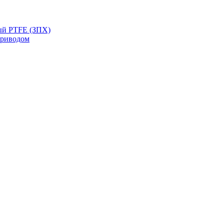
ый PTFE (ЗПХ)
приводом