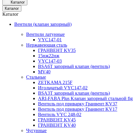
Каталог
Каталог
Каталог
Вентили (клапан запорный)
Вентили латунные
VYC147-01
Нержавеющая сталь
ГРАНВЕНТ KV35
15нж22нж
VYC147-03
BSA6T запорный клапан (вентиль)
MV40
Стальные
ZETKAMA 215F
Игольчатый VYC147-02
BSA3T запорный клапан (вентиль)
ARI-FABA Plus Клапан запорный стальной fig
Вентиль под приварку Гранвент KV37
Вентиль под приварку Гранвент KV17
Вентиль VYC 248-02
ГРАНВЕНТ KV45
ГРАНВЕНТ KV40
Чугунные