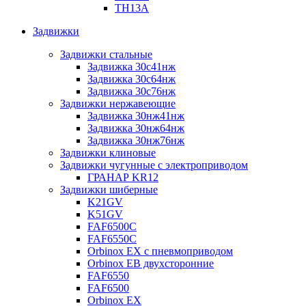
TH13A
Задвижки
Задвижки стальные
Задвижка 30с41нж
Задвижка 30с64нж
Задвижка 30с76нж
Задвижки нержавеющие
Задвижка 30нж41нж
Задвижка 30нж64нж
Задвижка 30нж76нж
Задвижки клиновые
Задвижки чугунные с электроприводом
ГРАНАР KR12
Задвижки шиберные
K21GV
K51GV
FAF6500C
FAF6550С
Orbinox EX с пневмоприводом
Orbinox EB двухсторонние
FAF6550
FAF6500
Orbinox EX