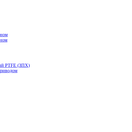
ином
ином
ый PTFE (ЗПХ)
приводом