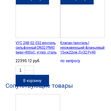
VYC 248-02-032 вентиль
Клапан (вентиль)
сильфонный DN32 PN40
нержавеющий фланцевый
tмах=400оС, углер. сталь
15нж22нж Ду32 Ру40
22395.12 руб.
по запросу
В корзину
Сопутствующие товары